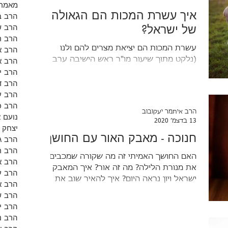
מאמרי
איך עשרת המכות הם הגאולה
הרב ב
של ישראל?
הרב ש
הרב רו
עשרת המכות הם יציאת מצרים להם ולנו
הרב א
(נלקט מתוך שיעור מו"ר ראש הישיבה ערב
הרב א
פסח) נגוף למצרים ורפוא לישראל הנביא
הרב י
ישעי'הו בפרק יט' מתנבא נבואה על מצרים, מה
הרב ד
יקרה לה. הוא מדבר על מצרים של זמנו, הוא
הרב ע
לא מדבר על מצרים של זמן פרעה ויציאת
הרב כ
הרב איתמר יעקובוב
מצרים. מצרים בזמן הנביא ישעי'הו היתה
נועם 
13 בדצמ׳ 2020
האימפריה הדרומית ואשור היתה הצפונית.
יצחק 
חנוכה - מאבק האור עם החושך
בהיסטוריה זה כמאה שנה לפני החורבן ולפני
הרב ג
הנביא ירמי'הו, שהוא עצמו גלה לשם. ובתוך
הרב ר
האם החושך האמיתי זה מה שקורה שמכבים
הנבואה אומר הנביא (יט, כב) "וְנָגַף יְקֹוָק אֶת
הרב אל
את מנורת הלילה? מה זה אור? איך המאבק של
מִצְרַיִם נָגֹף וְרָפוֹא וְשָׁבוּ עַד יְקֹוָק וְנֶע
הרב ע
ישראל ויון נראה היום? איך להאיר שוב את
הרב א
ה"נר ה' נשמת אדם"?
הרב ש
הרב י
הרב נ