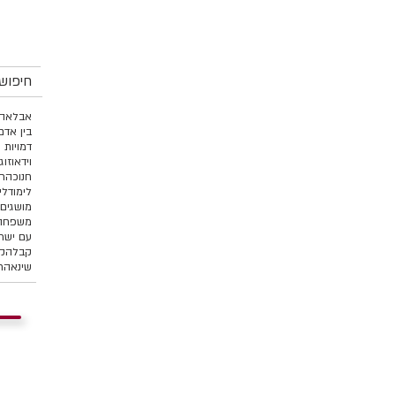
חיפוש 
אבל
אהב
בין אדם
דמויות 
וידאו
זוג
חנוכה
ח
לימוד
לי
מושגים 
משפחה 
עם ישר
קבלה
קו
שינאה
ת