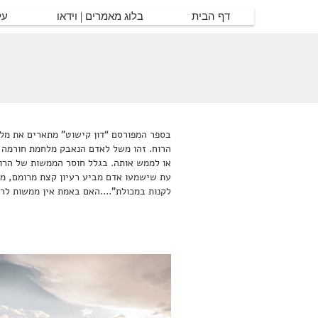
דף הבית
בלוג מאמרים | וידאו
על
בספר המפורסם “דון קישוט” מתארים את מלחמ
הרוח. זהו משל לאדם הנאבק מלחמת חורמה 
או לממש אותה. בגלל חוסר הממשות של הרו
עת שישמעו אדם מביע רעיון קצת מרומם, מי
לקנות במכולת”....האם באמת אין ממשות לר