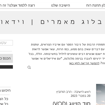
ון תחנת רוח
הישיבה שלנו
רוצה ללמוד אצלנו? זה 
בלוג מאמרים | וידאו
עקוב
ותיו הרבות של גיבור הספר עם אויביו הנוראים, טחנות
עם דברים שאין בהם ממש, כמו הרוח, שאי אפשר לראות
ח ישנם אנשים רבים שטועים לזלזל בחשיבותה. הללו, בכל
ד ירעיפו לעברו בנימה מלגלגת, “עם אידיאלים אי אפשר
וח?
להמשך קריאה לחץ כאן
חיפוש
חיפוש מ
ראש הישיבה - הרב הורוביץ
20 בפבר׳ 2023
כל המ
סוד הזיווג (VOD)
כל שיע