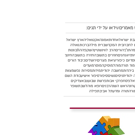
מאמרים/וידאו על ידי תגים:
ת ישראל
אחדות
אמונה
אקטואליה
ארץ ישראל
 לחברו
בית המקדש
ברית מילה
ברכות
גאולה
מהתנ"ך
הורים
הרב לווינשטיין
השקפה
התבוננות
יות
זיווג
חגים
חוזרים בתשובה
חזרה בתשובה
חינוך
סד
יום כיפור
יציאת מצרים
ירושלים
כיבוד הורים
מוד תורה
מוהל
מוסיקה
מוסר
מועדים
ביהדות
מחשבה יהודית
מידות
מסירות נפש
מצוות
יהודית
ניסים
נשים
סיפור
סיפור אישי
עבודת השם
אל
פסח
פרקי אבות
פרשת שבוע
צבא
צדיקים
רונה
ראש השנה
רבנים
רופא מוהל
שבת
שופר
ורה
תורה ומדע
תל אביב
תפילה