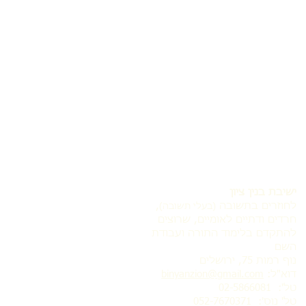
ישיבת בנין ציון
לחוזרים בתשובה
,
(בעלי תשובה)
חרדים ודתיים לאומיים, שרוצים
להתקדם בלימוד התורה ועבודת
השם
נוף רמות 75, ירושלים
דוא"ל:
binyanzion@gmail.com
טל': 02-5866081
טל' נוס':
052-7670371