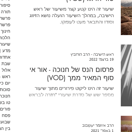
סיפורי
שיעור זה הינו קטע קצר משיעור של ראש
תורה
הישיבה, במהלך השיעור הועלה נושא הזיווג
פרשת 
וסודו והתבאר מעט לעומקו.
פרשת 
חינוך
הלכות
שיעורי
מדע
(9)
ראש הישיבה - הרב הורוביץ
אחדות
19 בדצמ׳ 2022
שבת
פרסום הנס של חנוכה - אור אין
אלול
)
סוף המאיר ממך (VOD)
ראש 
יום כי
שיעור זה הינו ליקוט פירורים מתוך שיעור
סוכות
מספר שש של סדרת שיעורי "חזרה לבראשית"
חנוכה
שנמסרים מידי יום חמישי ע"י ראש הישיבה.
טו בש
מוזמנים לצפות, ולהגיע...
פורים
פסח
)
שבועו
הרב איתמר יעקובוב
בין ה
1 באפר׳ 2021