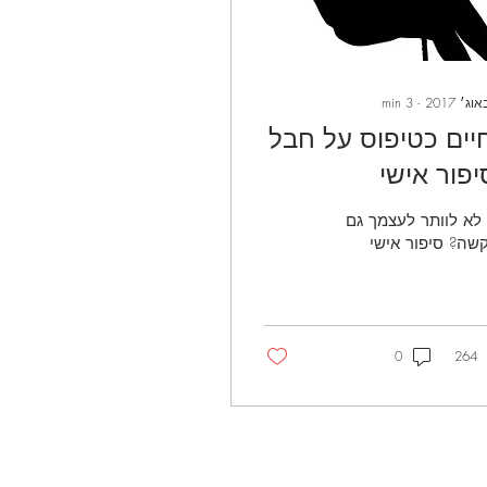
min
3
∙
יים כטיפוס על חבל
יפור אישי
 לא לוותר לעצמך גם
שה? סיפור אישי
0
264