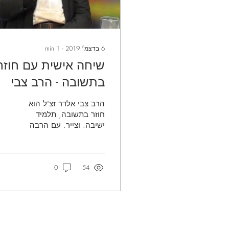
6 בדצמ׳ 2019
∙
1
min
שיחה אישית עם חוזר
בתשובה - הרב צבי
אלדר זצ"ל - חלק ב
הרב צבי אלדר זצ"ל הוא
(VOD)
חוזר בתשובה, תלמיד
ישיבה. וצייר. עם הרבה
אהבת תורה, שמחה
אמיתית, נסיון וחכמת חיים.
הסרטון שלהלן הוא שיחה
54
אישית עם...
0