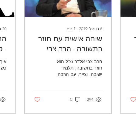
6 בדצמ׳ 2019
∙
1
min
20 באוג׳ 2017
שיחה אישית עם חוזר
הח
בתשובה - הרב צבי
- ס
אלדר זצ"ל - חלק א
הרב צבי אלדר זצ"ל הוא
איך
חוזר בתשובה, תלמיד
כשק
ישיבה. וצייר. עם הרבה
אהבת תורה, שמחה
אמיתית, נסיון וחכמת חיים.
הסרטון שלהלן הוא שיחה
294
אישית עם...
0