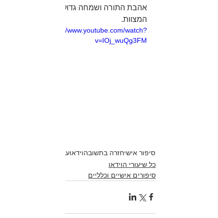
אהבת התורה ושמחה גדולה בלימוד וקיום 
המצוות. 
https://www.youtube.com/watch?
v=IOj_wuQg3FM
תיוגים:
סיפור אישי
חזרה בתשובה
וידאו
עבודת השם
מסירות נפש
כל שיעורי הוידאו
סיפורים אישיים וכלליים