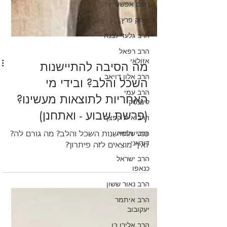
נועם אפשטיין
יצחק פרץ
הרב גלעד לבנה
הרב רפאל
אזולאי
הרב אלון דויאב
הרב עמי
מה הסיבה להתיישנות
לינבסקי
השכל והלב? ובידי מי
הרב אייל קפצן
האחריות לתוצאות מעשינו?
הרב שלמה
(פרשת שבוע - ואתחנן)
דוראני
הרב ישראל
מהי התיישנות השכל והלב? מה גורם לה?
כנאפו
ואיך מוצאים לזה פיתרון?
הרב נאור ששון
הרב איתמר
יעקובוב
הרב אלירן בן