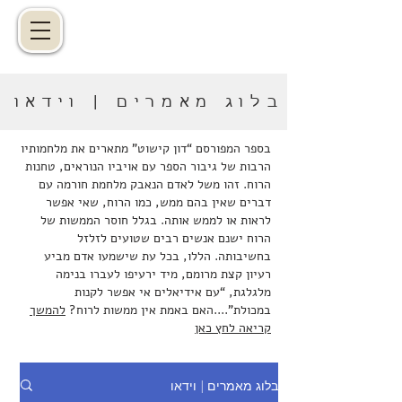
בלוג מאמרים | וידאו
בספר המפורסם “דון קישוט” מתארים את מלחמותיו
הרבות של גיבור הספר עם אויביו הנוראים, טחנות
הרוח. זהו משל לאדם הנאבק מלחמת חורמה עם
דברים שאין בהם ממש, כמו הרוח, שאי אפשר
לראות או לממש אותה. בגלל חוסר הממשות של
הרוח ישנם אנשים רבים שטועים לזלזל
בחשיבותה. הללו, בכל עת שישמעו אדם מביע
רעיון קצת מרומם, מיד ירעיפו לעברו בנימה
מלגלגת, “עם אידיאלים אי אפשר לקנות
במכולת”....האם באמת אין ממשות לרוח?
להמשך
קריאה לחץ כאן
בלוג מאמרים | וידאו