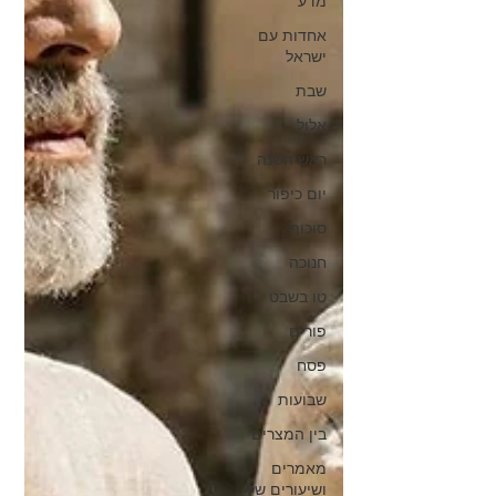
מדע
אחדות עם
ישראל
שבת
אלול
ראש השנה
יום כיפור
סוכות
חנוכה
טו בשבט
פורים
פסח
שבועות
בין המצרים
מאמרים
ושיעורים של