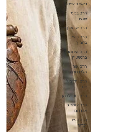
ראש הישיבה
הרב בנימין
שמיר
הרב שי אבן צור
הרב רועי
גרוביץ'
הרב איתמר
ברנשטיין
הרב אור
הלברסברג
הרב יחזקאל
יונה
הרב דוד ולדמן
הרב עומר בן
אברהם
הרב כפיר
זכריה