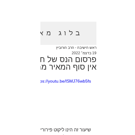
בלוג מאמרים
ראש הישיבה - הרב הורוביץ
19 בדצמ׳ 2022
פרסום הנס של חנוכה - אור
אין סוף המאיר ממך (VOD)
https://youtu.be/lSMJ76wb5fs
שיעור זה הינו ליקוט פירורים מתוך שיעור 