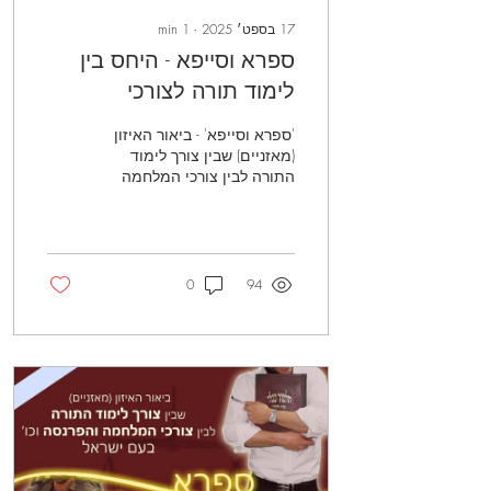
17 בספט׳ 2025
∙
1
min
ספרא וסייפא - היחס בין
לימוד תורה לצורכי
המלחמה והפרנסה וכו' -
'ספרא וסייפא' - ביאור האיזון
חלק ב
(מאזניים) שבין צורך לימוד
התורה לבין צורכי המלחמה
והפרנסה וכו' בעם ישראל.
חלקים מתוך סידרת שיעורים,
שנמסרה על רקע 'חוק גיוס בני
הישיבות', לאור דברי חכמינו
בגמרא בסוגיית 'ספרא
0
94
וסייפא'.