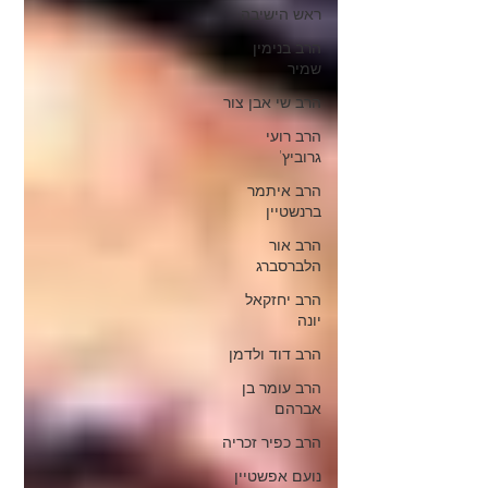
ראש הישיבה
הרב בנימין
שמיר
הרב שי אבן צור
הרב רועי
גרוביץ'
הרב איתמר
ברנשטיין
הרב אור
הלברסברג
הרב יחזקאל
יונה
הרב דוד ולדמן
הרב עומר בן
אברהם
הרב כפיר זכריה
נועם אפשטיין