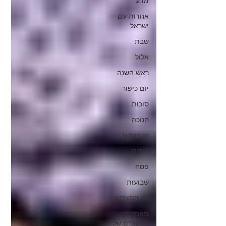
מדע
אחדות עם
ישראל
שבת
אלול
ראש השנה
יום כיפור
סוכות
חנוכה
טו בשבט
פורים
פסח
שבועות
בין המצרים
מאמרים
ושיעורים של