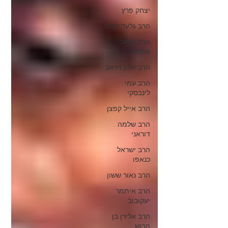
יצחק פרץ
הרב גלעד לבנה
הרב רפאל
אזולאי
הרב אלון דויאב
הרב עמי
לינבסקי
הרב אייל קפצן
הרב שלמה
דוראני
הרב ישראל
כנאפו
הרב נאור ששון
הרב איתמר
יעקובוב
הרב אלירן בן
הרוש