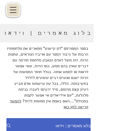
בלוג מאמרים | וידאו
בספר המפורסם “דון קישוט” מתארים את מלחמותיו
הרבות של גיבור הספר עם אויביו הנוראים, טחנות
הרוח. זהו משל לאדם הנאבק מלחמת חורמה עם
דברים שאין בהם ממש, כמו הרוח, שאי אפשר
לראות או לממש אותה. בגלל חוסר הממשות של
הרוח ישנם אנשים רבים שטועים לזלזל
בחשיבותה. הללו, בכל עת שישמעו אדם מביע
רעיון קצת מרומם, מיד ירעיפו לעברו בנימה
מלגלגת, “עם אידיאלים אי אפשר לקנות
במכולת”....האם באמת אין ממשות לרוח?
להמשך
קריאה לחץ כאן
בלוג מאמרים | וידאו