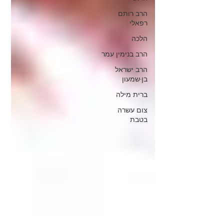
הרב רותם
רפאלי
הלכה
הרב בנימין עמר
הרב ישראל
בן-שמעון
ברית מילה
צום עשרה
בטבת