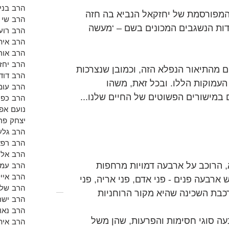
הרב בנימ
 המפורסמת של יחזקאל הנביא בה חזה 
הרב שי א
דות הנשגבים המכונים בשם – ‘מעשה 
הרב רועי
הרב אית
הרב אור
הרב יחזק
 מהתיאור הנפלא הזה, וכמובן שנצרכות 
הרב דוד 
עמוקות הללו. ובכל זאת, משהו 
הרב עומ
 במישורים הפשוטים של החיים שלנו...
הרב כפי
נועם אפש
יצחק פר
הרב גלע
הרב רפא
הרב אלון
הרוכב על ארבעה דמויות מרחפות 
הרב עמי
הרב אייל
ארבעה פנים - פני אדם, פני אריה, פני 
הרב שלמ
כבת השכינה שהיא מקור הרוחניות 
הרב ישר
הרב נאו
ה סוגי חסימות והפרעות, שהן משל 
הרב אית