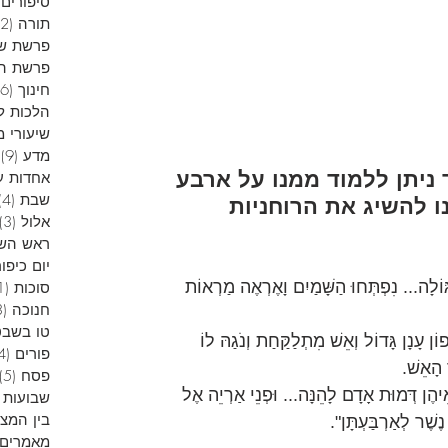
סיפורים 
תורה
(12)
פרשת ש
פרשת הש
חינוך
(6)
הלכות ל
שיעורי מ
מדע
(9)
9
ניתן ללמוד ממנו על ארבע 
אחדות ע
שבת
(4)
 להשיג את הרוחניות 
אלול
(3)
ראש הש
יום כיפור
ַגּוֹלָה... נִפְתְּחוּ הַשָּׁמַיִם וָאֶרְאֶה מַרְאוֹת 
סוכות
(1)
חנוכה
(13)
טו בשבט
פורים
(4)
פסח
(5)
שבועות
בין המצ
מאמרים 