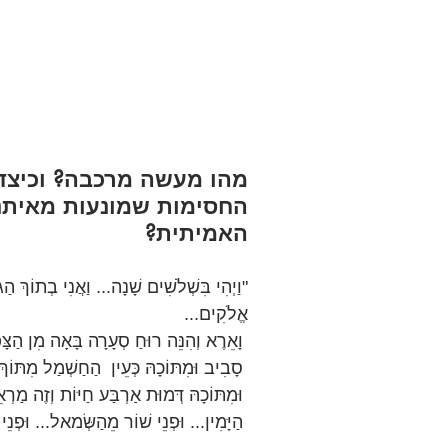
מהו מעשה מרכבה? וכיצד 
החסימות שמונעות מאיתנו
האמיתית?
"וַיְהִי בִּשְׁלֹשִׁים שָׁנָה... וַאֲנִי בְתוֹךְ ה
אֱלֹקִים...
 וָאֵרֶא וְהִנֵּה רוּחַ סְעָרָה בָּאָה מִן הַצָּפוֹן עָנָן גָּדוֹל וְאֵשׁ מִתְלַקַּחַת וְנֹגַהּ לוֹ 
 סָבִיב וּמִתּוֹכָהּ כְּעֵין  הַחַשְׁמַל מִתּוֹךְ הָאֵשׁ.
 וּמִתּוֹכָהּ דְּמוּת אַרְבַּע חַיּוֹת וְזֶה מַרְאֵיהֶן דְּמוּת אָדָם לָהֵנָּה... וּפְנֵי אַרְיֵה אֶל   
 הַיָּמִין... וּפְנֵי שׁוֹר מֵהַשְּׂמאל... וּפְנֵי נֶשֶׁר לְאַרְבַּעְתָּן".