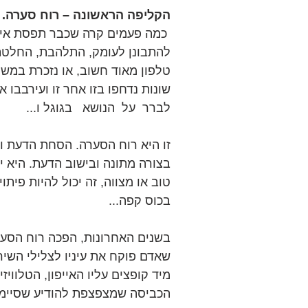
הקליפה הראשונה – רוח סערה.
 כמה פעמים קרה שכבר תפסת איזה
להתבונן לעומק, התלהבת, החלטת על
טלפון מאוד חשוב, או נזכרת במש
שונות נדחפו בזו אחר זו ועירבבו 
לברר  על  הנושא   בגוגל ו...
זו היא רוח הסערה. הסחת הדעת 
בצורה מתונה ובישוב הדעת. היא י
טוב או מצווה, זה יכול להיות פיתו
בכוס קפה...
בשנים האחרונות, הפכה רוח הסער
שאדם פוקח את עיניו לצלילי השיר
מיד קופצים עליו האייפון, הטלוויזי
הכביסה שמצפצפת להודיע שסיימה