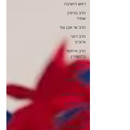
ראש הישיבה
הרב בנימין
שמיר
הרב שי אבן צור
הרב רועי
גרוביץ'
הרב איתמר
ברנשטיין
הרב אור
הלברסברג
הרב יחזקאל
יונה
הרב דוד ולדמן
הרב עומר בן
אברהם
הרב כפיר זכריה
נועם אפשטיין