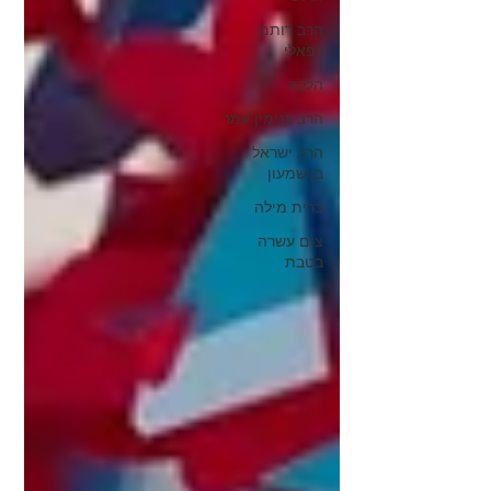
הרב רותם
רפאלי
הלכה
הרב בנימין עמר
הרב ישראל
בן-שמעון
ברית מילה
צום עשרה
בטבת