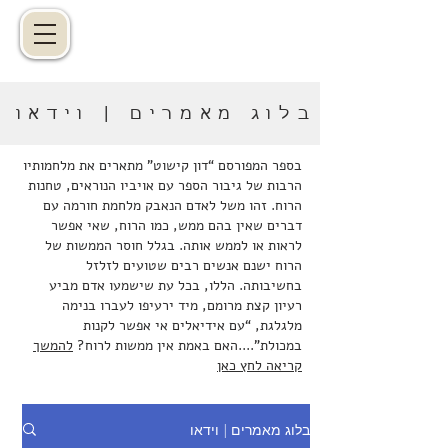
בלוג מאמרים | וידאו
בספר המפורסם “דון קישוט” מתארים את מלחמותיו
הרבות של גיבור הספר עם אויביו הנוראים, טחנות
הרוח. זהו משל לאדם הנאבק מלחמת חורמה עם
דברים שאין בהם ממש, כמו הרוח, שאי אפשר
לראות או לממש אותה. בגלל חוסר הממשות של
הרוח ישנם אנשים רבים שטועים לזלזל
בחשיבותה. הללו, בכל עת שישמעו אדם מביע
רעיון קצת מרומם, מיד ירעיפו לעברו בנימה
מלגלגת, “עם אידיאלים אי אפשר לקנות
במכולת”....האם באמת אין ממשות לרוח?
להמשך
קריאה לחץ כאן
בלוג מאמרים | וידאו