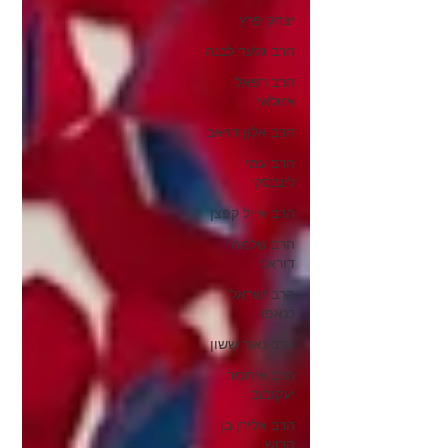
יצחק פרץ
הרב גלעד לבנה
הרב רפאל
אזולאי
הרב אלון דויאב
הרב עמי
לינבסקי
הרב אייל קפצן
הרב שלמה
דוראני
הרב ישראל
כנאפו
הרב נאור ששון
הרב איתמר
יעקובוב
הרב אלירן בן
הרוש