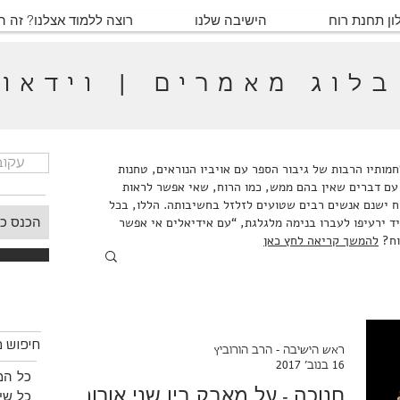
ון תחנת רוח
הישיבה שלנו
רוצה ללמוד אצלנו? זה 
בלוג מאמרים | וידאו
עקוב
ותיו הרבות של גיבור הספר עם אויביו הנוראים, טחנות
עם דברים שאין בהם ממש, כמו הרוח, שאי אפשר לראות
ח ישנם אנשים רבים שטועים לזלזל בחשיבותה. הללו, בכל
ד ירעיפו לעברו בנימה מלגלגת, “עם אידיאלים אי אפשר
וח?
להמשך קריאה לחץ כאן
חיפוש
חיפוש מ
ראש הישיבה - הרב הורוביץ
16 בנוב׳ 2017
כל המ
חנוכה - על מאבק בין שני אורות
כל שיע