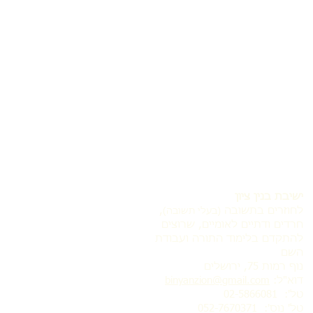
ישיבת בנין ציון
לחוזרים בתשובה
,
(בעלי תשובה)
חרדים ודתיים לאומיים, שרוצים
להתקדם בלימוד התורה ועבודת
השם
נוף רמות 75, ירושלים
דוא"ל:
binyanzion@gmail.com
טל': 02-5866081
טל' נוס':
052-7670371