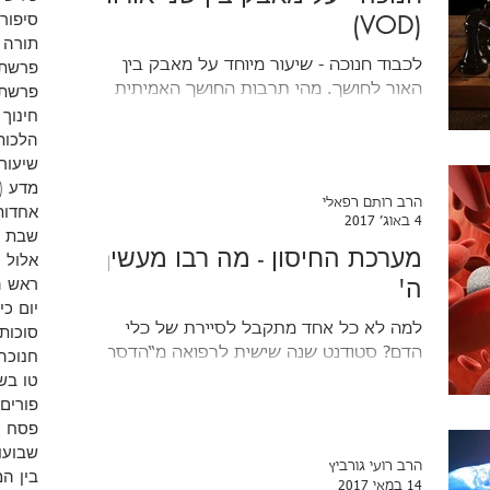
(VOD)
סיפורי
תורה
לכבוד חנוכה - שיעור מיוחד על מאבק בין
פרשת 
האור לחושך. מהי תרבות החושך האמיתית
פרשת 
שמסתירה את עצמה תחת אור מזויף של
חינוך
זרקורים... ומהו האור.
הלכות
שיעורי
מדע
(9)
הרב רותם רפאלי
אחדות
4 באוג׳ 2017
שבת
מערכת החיסון - מה רבו מעשיך
אלול
)
ה'
ראש 
יום כי
למה לא כל אחד מתקבל לסיירת של כלי
סוכות
הדם? סטודנט שנה שישית לרפואה מ“הדסה
חנוכה
עין כרם” נותן הצצה נדירה לאחת היצירות
טו בש
המופלאות בגופנו - מערכת החיסון.
פורים
פסח
)
שבועו
הרב רועי גורביץ
בין ה
14 במאי 2017