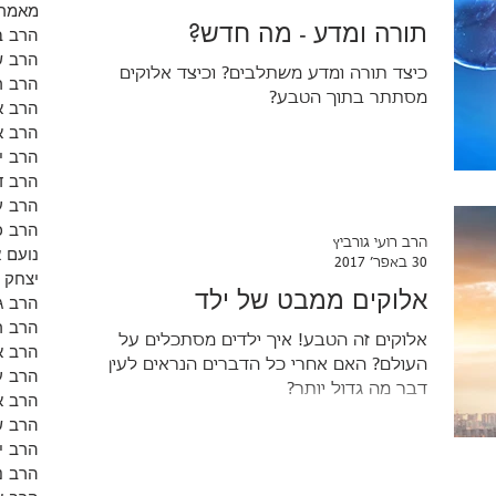
מאמרי
תורה ומדע - מה חדש?
הרב ב
הרב ש
כיצד תורה ומדע משתלבים? וכיצד אלוקים
הרב רו
מסתתר בתוך הטבע?
הרב א
הרב א
הרב י
הרב ד
הרב ע
הרב כ
הרב רועי גורביץ
נועם 
30 באפר׳ 2017
יצחק 
אלוקים ממבט של ילד
הרב ג
הרב ר
אלוקים זה הטבע! איך ילדים מסתכלים על
הרב אל
העולם? האם אחרי כל הדברים הנראים לעין יש
הרב ע
דבר מה גדול יותר?
הרב א
הרב ש
הרב י
הרב נ