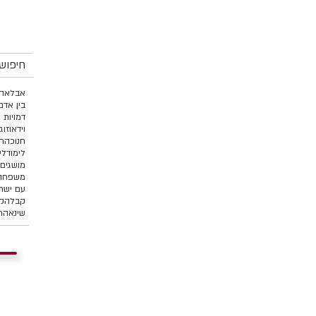
חיפוש 
אבל
אהב
בין אדם
דמויות 
וידאו
זוג
חנוכה
ח
לימוד
לי
מושגים 
משפחה 
עם ישר
קבלה
קו
שינאה
ת