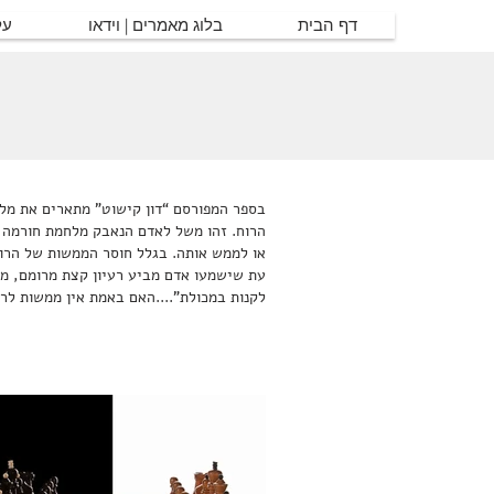
דף הבית
בלוג מאמרים | וידאו
על
בספר המפורסם “דון קישוט” מתארים את מלחמ
הרוח. זהו משל לאדם הנאבק מלחמת חורמה 
או לממש אותה. בגלל חוסר הממשות של הרו
עת שישמעו אדם מביע רעיון קצת מרומם, מי
לקנות במכולת”....האם באמת אין ממשות לר