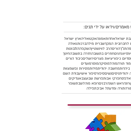
מאמרים/וידאו על ידי תגים:
ת ישראל
אחדות
אמונה
אקטואליה
ארץ ישראל
 לחברו
בית המקדש
ברית מילה
ברכות
גאולה
מהתנ"ך
הורים
הרב לווינשטיין
השקפה
התבוננות
יות
זיווג
חגים
חוזרים בתשובה
חזרה בתשובה
חינוך
סד
יום כיפור
יציאת מצרים
ירושלים
כיבוד הורים
מוד תורה
מוהל
מוסיקה
מוסר
מועדים
ביהדות
מחשבה יהודית
מידות
מסירות נפש
מצוות
יהודית
ניסים
נשים
סיפור
סיפור אישי
עבודת השם
אל
פסח
פרקי אבות
פרשת שבוע
צבא
צדיקים
רונה
ראש השנה
רבנים
רופא מוהל
שבת
שופר
ורה
תורה ומדע
תל אביב
תפילה