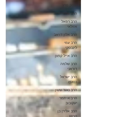
יצחק פרץ
הרב גלעד לבנה
הרב רפאל
אזולאי
הרב אלון דויאב
הרב עמי
לינבסקי
הרב אייל קפצן
הרב שלמה
דוראני
הרב ישראל
כנאפו
הרב נאור ששון
הרב איתמר
יעקובוב
הרב אלירן בן
הרוש