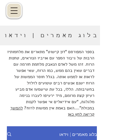
בלוג מאמרים | וידאו
בספר המפורסם “דון קישוט” מתארים את מלחמותיו
הרבות של גיבור הספר עם אויביו הנוראים, טחנות
הרוח. זהו משל לאדם הנאבק מלחמת חורמה עם
דברים שאין בהם ממש, כמו הרוח, שאי אפשר
לראות או לממש אותה. בגלל חוסר הממשות של
הרוח ישנם אנשים רבים שטועים לזלזל
בחשיבותה. הללו, בכל עת שישמעו אדם מביע
רעיון קצת מרומם, מיד ירעיפו לעברו בנימה
מלגלגת, “עם אידיאלים אי אפשר לקנות
במכולת”....האם באמת אין ממשות לרוח?
להמשך
קריאה לחץ כאן
בלוג מאמרים | וידאו