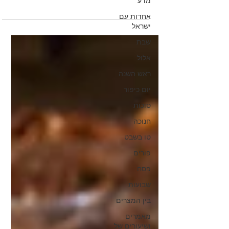
מדע
מתוך סידרת שיעורים, שנמסרה על רקע
'חוק גיוס בני הישיבות', לאור דברי חכמינו
אחדות עם
ישראל
בגמרא בסוגיית 'ספרא וסייפא'.
שבת
אלול
ראש השנה
יום כיפור
סוכות
חנוכה
טו בשבט
פורים
פסח
שבועות
בין המצרים
מאמרים
ושיעורים של