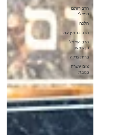
הרב רותם
רפאלי
הלכה
הרב בנימין עמר
הרב ישראל
בן-שמעון
ברית מילה
צום עשרה
בטבת