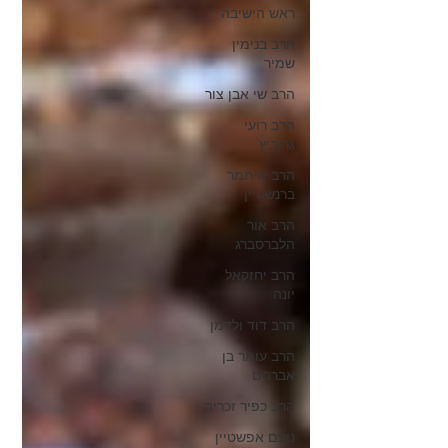
ראש הישיבה
הרב בנימין
שמיר
הרב שי אבן צור
הרב רועי
גרוביץ'
הרב איתמר
ברנשטיין
הרב אור
הלברסברג
הרב יחזקאל
יונה
הרב דוד ולדמן
הרב עומר בן
אברהם
הרב כפיר זכריה
נועם אפשטיין