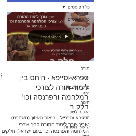
כל הפוסטים
כל הפוסטים
כל המאמרים
Load video
כל שיעורי
הוידאו
סיפורים אישיים
וכלליים
תורה
ספרא וסייפא - היחס בין
פרשת שבוע
לימוד תורה לצורכי
פרשת השבוע
הזה
המלחמה והפרנסה וכו' -
חינוך
חלק ב
הלכות לשון
הרע
'ספרא וסייפא' - ביאור האיזון (מאזניים)
שבין צורך לימוד התורה לבין צורכי
שיעורי משניות
המלחמה והפרנסה וכו' בעם ישראל. חלקים