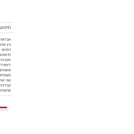
חיפוש 
אבל
אהב
בין אדם
דמויות 
וידאו
זוג
חנוכה
ח
לימוד
לי
מושגים 
משפחה 
עם ישר
קבלה
קו
שינאה
ת