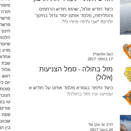
סיפורי
כיצד חודש אלול, שהוא חודש הרחמים
תורה
והסליחות, מלמד אותנו יסוד גדול בחינוך
פרשת 
ילדינו? "אני לדודי ודודי לי".
פרשת 
חינוך
הלכות
שיעורי
מדע
(9)
נעם אפשטיין
אחדות
17 בספט׳ 2017
שבת
מזל בתולה - סמל הצניעות
אלול
)
(אלול)
ראש 
יום כי
כיצד סיפור בגמרא מלמד אותנו על חודש אלול
סוכות
שמייצג את מזל בתולה?
חנוכה
טו בש
פורים
פסח
)
שבועו
הרב שי אבן צור
בין ה
24 באוג׳ 2017