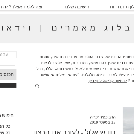
ון תחנת רוח
הישיבה שלנו
רוצה ללמוד אצלנו? זה 
בלוג מאמרים | וידאו
עקוב
ותיו הרבות של גיבור הספר עם אויביו הנוראים, טחנות
עם דברים שאין בהם ממש, כמו הרוח, שאי אפשר לראות
ח ישנם אנשים רבים שטועים לזלזל בחשיבותה. הללו, בכל
ד ירעיפו לעברו בנימה מלגלגת, “עם אידיאלים אי אפשר
וח?
להמשך קריאה לחץ כאן
חיפוש
חיפוש מ
הרב כפיר זכריה
25 בספט׳ 2019
כל המ
חודש אלול - לעורר את הרצון
כל שיע