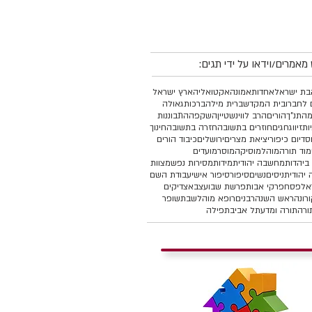
מאמרים/וידאו על ידי תגים:
ת ישראל
אחדות
אמונה
אקטואליה
ארץ ישראל
 לחברו
בית המקדש
ברית מילה
ברכות
גאולה
מהתנ"ך
הורים
הרב לווינשטיין
השקפה
התבוננות
יות
זיווג
חגים
חוזרים בתשובה
חזרה בתשובה
חינוך
סד
יום כיפור
יציאת מצרים
ירושלים
כיבוד הורים
מוד תורה
מוהל
מוסיקה
מוסר
מועדים
ביהדות
מחשבה יהודית
מידות
מסירות נפש
מצוות
יהודית
ניסים
נשים
סיפור
סיפור אישי
עבודת השם
אל
פסח
פרקי אבות
פרשת שבוע
צבא
צדיקים
רונה
ראש השנה
רבנים
רופא מוהל
שבת
שופר
ורה
תורה ומדע
תל אביב
תפילה