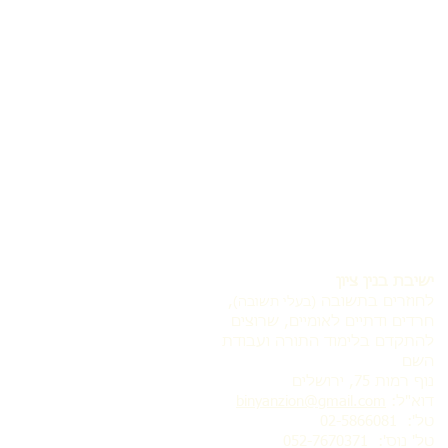
ישיבת בנין ציון
לחוזרים בתשובה
,
(בעלי תשובה)
חרדים ודתיים לאומיים, שרוצים
להתקדם בלימוד התורה ועבודת
השם
נוף רמות 75, ירושלים
דוא"ל:
binyanzion@gmail.com
טל': 02-5866081
טל' נוס':
052-7670371