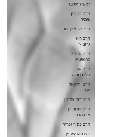
ראש הישיבה
הרב בנימין
שמיר
הרב שי אבן צור
הרב רועי
גרוביץ'
הרב איתמר
ברנשטיין
הרב אור
הלברסברג
הרב יחזקאל
יונה
הרב דוד ולדמן
הרב עומר בן
אברהם
הרב כפיר זכריה
נועם אפשטיין