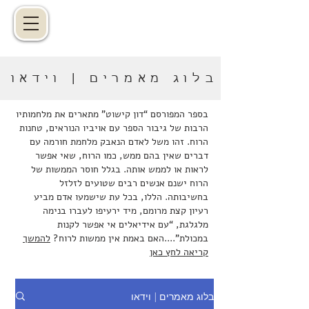
בלוג מאמרים | וידאו
בספר המפורסם “דון קישוט” מתארים את מלחמותיו
הרבות של גיבור הספר עם אויביו הנוראים, טחנות
הרוח. זהו משל לאדם הנאבק מלחמת חורמה עם
דברים שאין בהם ממש, כמו הרוח, שאי אפשר
לראות או לממש אותה. בגלל חוסר הממשות של
הרוח ישנם אנשים רבים שטועים לזלזל
בחשיבותה. הללו, בכל עת שישמעו אדם מביע
רעיון קצת מרומם, מיד ירעיפו לעברו בנימה
מלגלגת, “עם אידיאלים אי אפשר לקנות
במכולת”....האם באמת אין ממשות לרוח?
להמשך
קריאה לחץ כאן
בלוג מאמרים | וידאו