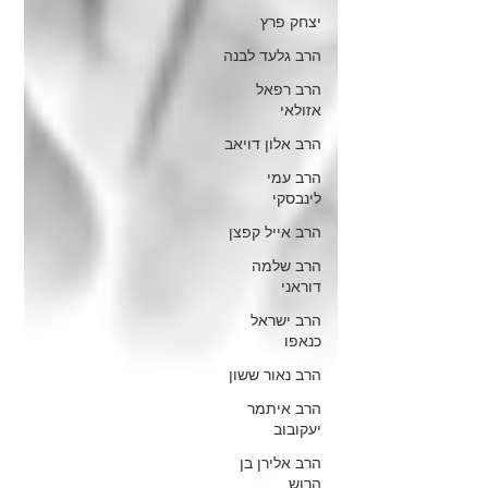
יצחק פרץ
הרב גלעד לבנה
הרב רפאל
אזולאי
הרב אלון דויאב
הרב עמי
לינבסקי
הרב אייל קפצן
הרב שלמה
דוראני
הרב ישראל
כנאפו
הרב נאור ששון
הרב איתמר
יעקובוב
הרב אלירן בן
הרוש