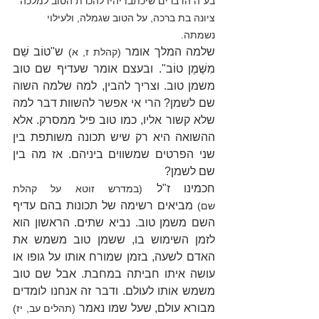
בע"ה הדברים שיכתבו יהיו להכרת הטוב למלכה 
ציונה בת ברכה, על הטוב שגמלה, ולעילוי 
נשמתה.
שלמה המלך אומר 
 ש"טוֹב שֵׁם 
(קהלת ז, א)
מִשֶּׁמֶן טוֹב". ובעצם אומר שעדיף שם טוב 
משמן טוב. וצריך להבין, למה שלמה השוה 
שם לשמן? הרי אי אפשר להשוות דבר למה 
שלא קשור אליו, כמו טוב פיל ממסרק. אלא 
ההשואה היא רק שיש תכונה משותפת בין 
שני הפרטים שמשווים ביניהם. אז מה בין 
שם לשמן?
חכמינו ז"ל 
(במדרש זוטא על קהלת 
 מביאים רשימה של תכונות בהם עדיף 
שם)
השם משמן טוב. נביא שתים. הראשון הוא 
לזמן השימוש בו, ששמן טוב משמש את 
האדם לשעה, בזמן שמורח אותו על גופו או 
עושה איתו חביתה במחבת. אבל שם טוב 
משמש אותו לעולם. ודבר זה אנחנו לומדים 
מבורא עולם, שעל שמו נאמר 
(תהלים עב, יז)