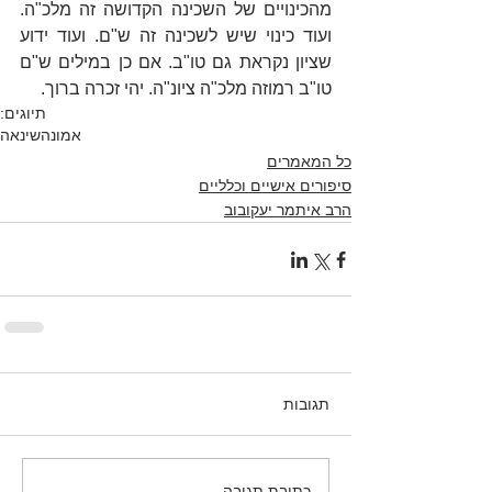
מהכינויים של השכינה הקדושה זה מלכ"ה. 
ועוד כינוי שיש לשכינה זה ש"ם. ועוד ידוע 
שציון נקראת גם טו"ב. אם כן במילים ש"ם 
טו"ב רמוזה מלכ"ה ציונ"ה. יהי זכרה ברוך. 
תיוגים:
אמונה
שינאה
כל המאמרים
סיפורים אישיים וכלליים
הרב איתמר יעקובוב
תגובות
כתיבת תגובה...