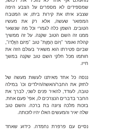
מהעולם אף אחד לא מזכיר את רכושו, 
שמספידים לא מספרים על הצבע היפה 
שצבע איתו את קירות ביתו, או המטבח 
המפואר שעשה, אלא רק את מעשיו 
הטובים. השמן כלה לגמרי וכל מה שנשאר 
ממנו זה השם הטוב שקנה. על זה ממשיך 
קהלת ואומר "וְיוֹם הַמָּוֶת" טוב "מִיּוֹם הִוָּלְדוֹ", 
שביום פטירתו הוא משאיר בעולם הזה את 
חותמו מכל חלקי השם טוב שקנה במשך 
חייו.
ננסה כל אחד מאיתנו לעשות מעשה של 
לחזק את החבר/האשה/הילדים וכו' במילה 
טובה, לעודד, להאיר פנים לשני, לברך את 
החבר בדברים הנצרכים לו, אפי' פעם אחת. 
בזכות מלכה ציונה בת ברכה. והשם טוב 
שלה יאיר והמעשים האלו יהיו לזכותה.
נסיים עם פרפרת נחמדה. כידוע שאחד 