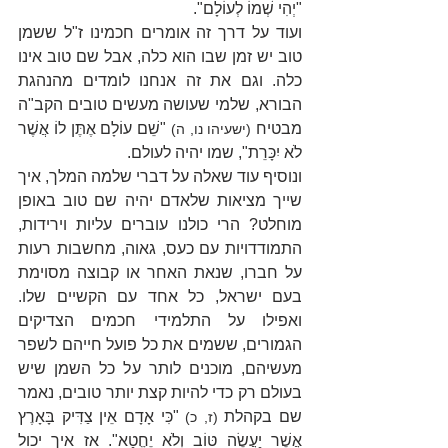
"יְהִי שְׁמוֹ לְעוֹלָם".
ועוד על דרך זה אומרים חכמינו ז"ל ששמן 
טוב יש זמן שבו הוא כלה, אבל שם טוב אינו 
כלה. וגם את זה אנחנו לומדים מהנהגת 
הבורא, שלמי שעושה מעשים טובים הקב"ה 
מבטיח 
 "שֵׁם עוֹלָם אֶתֶּן לוֹ אֲשֶׁר 
(ישעיהו נו, ה)
לֹא יִכָּרֵת", שמו יהיה לעולם.
ונוסיף עוד שאלה על דברי שלמה המלך, איך 
שייך מציאות שלאדם יהיה שם טוב באופן 
מוחלט? הרי כולנו עוברים עליות וירידות, 
התמודדויות עם כעס, גאוה, מחשבות רעות 
על חברו, שנאת האחר או קבוצה מסוימת 
בעם ישראל, כל אחד עם הקשיים שלו. 
ואפילו על התלמידי חכמים הצדיקים 
הגמורים, ששמים את כל פועל חייהם לשפר 
מעשיהם, מוכנים לותר על כל השמן שיש 
בעולם רק כדי להיות קצת יותר טובים, נאמר 
שם בקהלת 
 "כִּי אָדָם אֵין צַדִּיק בָּאָרֶץ 
(ז, כ)
אֲשֶׁר יַעֲשֶׂה טּוֹב וְלֹא יֶחֱטָא". אז איך יכול 