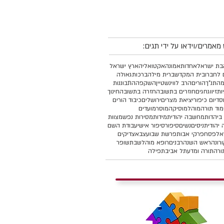
מאמרים/וידאו על ידי תגים:
ת ישראל
אחדות
אמונה
אקטואליה
ארץ ישראל
 לחברו
בית המקדש
ברית מילה
ברכות
גאולה
מהתנ"ך
הורים
הרב לווינשטיין
השקפה
התבוננות
יות
זיווג
חגים
חוזרים בתשובה
חזרה בתשובה
חינוך
סד
יום כיפור
יציאת מצרים
ירושלים
כיבוד הורים
מוד תורה
מוהל
מוסיקה
מוסר
מועדים
ביהדות
מחשבה יהודית
מידות
מסירות נפש
מצוות
יהודית
ניסים
נשים
סיפור
סיפור אישי
עבודת השם
אל
פסח
פרקי אבות
פרשת שבוע
צבא
צדיקים
רונה
ראש השנה
רבנים
רופא מוהל
שבת
שופר
ורה
תורה ומדע
תל אביב
תפילה