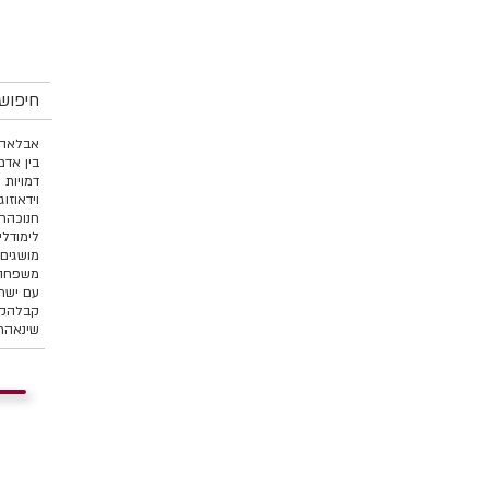
חיפוש 
אבל
אהב
בין אדם
דמויות 
וידאו
זוג
חנוכה
ח
לימוד
לי
מושגים 
משפחה 
עם ישר
קבלה
קו
שינאה
ת