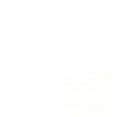
ישיבת בנין ציון
לחוזרים בתשובה
,
(בעלי תשובה)
חרדים ודתיים לאומיים, שרוצים
להתקדם בלימוד התורה ועבודת
השם
נוף רמות 75, ירושלים
דוא"ל:
binyanzion@gmail.com
טל': 02-5866081
טל' נוס':
052-7670371