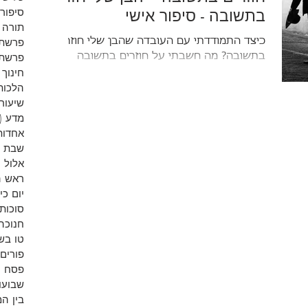
בתשובה - סיפור אישי
סיפורי
תורה
כיצד התמודדתי עם העובדה שהבן שלי חוזר
פרשת 
בתשובה? מה חשבתי על חוזרים בתשובה
פרשת 
בעבר? ומה אני חושב עליהם היום?
חינוך
הלכות
שיעורי
מדע
(9)
אחדות
שבת
אלול
)
ראש 
יום כי
סוכות
חנוכה
טו בש
פורים
פסח
)
שבועו
בין ה