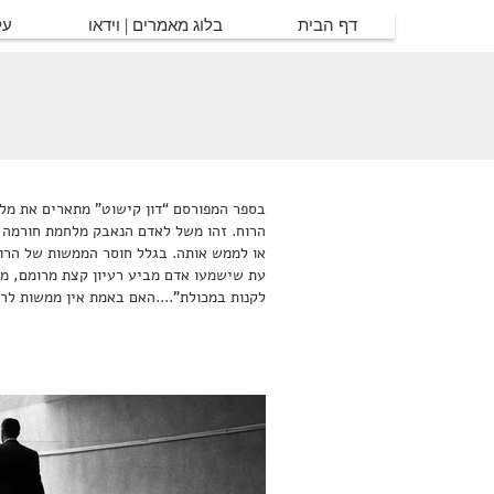
דף הבית
בלוג מאמרים | וידאו
על
בספר המפורסם “דון קישוט” מתארים את מלחמ
הרוח. זהו משל לאדם הנאבק מלחמת חורמה 
או לממש אותה. בגלל חוסר הממשות של הרו
עת שישמעו אדם מביע רעיון קצת מרומם, מי
לקנות במכולת”....האם באמת אין ממשות לר