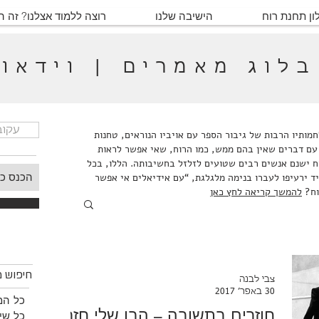
ון תחנת רוח
הישיבה שלנו
רוצה ללמוד אצלנו? זה 
בלוג מאמרים | וידאו
עקוב
ותיו הרבות של גיבור הספר עם אויביו הנוראים, טחנות
עם דברים שאין בהם ממש, כמו הרוח, שאי אפשר לראות
ח ישנם אנשים רבים שטועים לזלזל בחשיבותה. הללו, בכל
ד ירעיפו לעברו בנימה מלגלגת, “עם אידיאלים אי אפשר
וח?
להמשך קריאה לחץ כאן
חיפוש
חיפוש מ
צבי לבנה
30 באפר׳ 2017
כל המ
חוזרים בתשובה – הבן שלי חזר
כל שיע