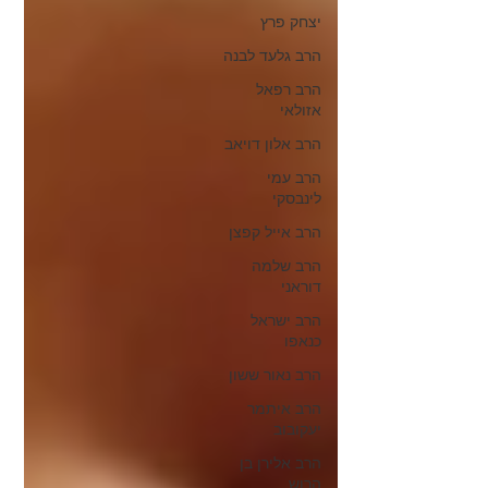
יצחק פרץ
הרב גלעד לבנה
הרב רפאל
אזולאי
הרב אלון דויאב
הרב עמי
לינבסקי
הרב אייל קפצן
הרב שלמה
דוראני
הרב ישראל
כנאפו
הרב נאור ששון
הרב איתמר
יעקובוב
הרב אלירן בן
הרוש