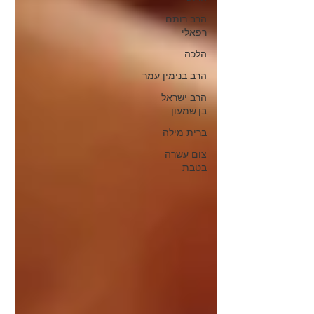
הרב רותם
רפאלי
הלכה
הרב בנימין עמר
הרב ישראל
בן-שמעון
ברית מילה
צום עשרה
בטבת