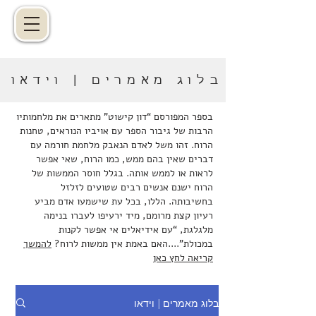
בלוג מאמרים | וידאו
בספר המפורסם “דון קישוט” מתארים את מלחמותיו
הרבות של גיבור הספר עם אויביו הנוראים, טחנות
הרוח. זהו משל לאדם הנאבק מלחמת חורמה עם
דברים שאין בהם ממש, כמו הרוח, שאי אפשר
לראות או לממש אותה. בגלל חוסר הממשות של
הרוח ישנם אנשים רבים שטועים לזלזל
בחשיבותה. הללו, בכל עת שישמעו אדם מביע
רעיון קצת מרומם, מיד ירעיפו לעברו בנימה
מלגלגת, “עם אידיאלים אי אפשר לקנות
במכולת”....האם באמת אין ממשות לרוח?
להמשך
קריאה לחץ כאן
בלוג מאמרים | וידאו