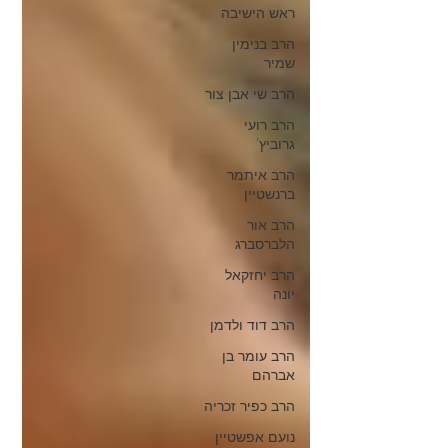
ראש הישיבה
הרב בנימין
שמיר
הרב שי אבן צור
הרב רועי
גרוביץ'
הרב איתמר
ברנשטיין
הרב אור
הלברסברג
הרב יחזקאל
יונה
הרב דוד ולדמן
הרב עומר בן
אברהם
הרב כפיר זכריה
נועם אפשטיין