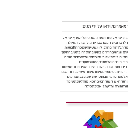
מאמרים/וידאו על ידי תגים:
ת ישראל
אחדות
אמונה
אקטואליה
ארץ ישראל
 לחברו
בית המקדש
ברית מילה
ברכות
גאולה
מהתנ"ך
הורים
הרב לווינשטיין
השקפה
התבוננות
יות
זיווג
חגים
חוזרים בתשובה
חזרה בתשובה
חינוך
סד
יום כיפור
יציאת מצרים
ירושלים
כיבוד הורים
מוד תורה
מוהל
מוסיקה
מוסר
מועדים
ביהדות
מחשבה יהודית
מידות
מסירות נפש
מצוות
יהודית
ניסים
נשים
סיפור
סיפור אישי
עבודת השם
אל
פסח
פרקי אבות
פרשת שבוע
צבא
צדיקים
רונה
ראש השנה
רבנים
רופא מוהל
שבת
שופר
ורה
תורה ומדע
תל אביב
תפילה