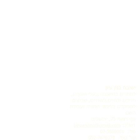
ישיבת בנין ציון
לחוזרים בתשובה
,
(בעלי תשובה)
חרדים ודתיים לאומיים, שרוצים
להתקדם בלימוד התורה ועבודת
השם
נוף רמות 75, ירושלים
דוא"ל:
binyanzion@gmail.com
טל': 02-5866081
טל' נוס':
052-7670371