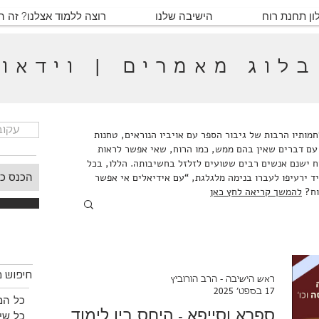
ון תחנת רוח
הישיבה שלנו
רוצה ללמוד אצלנו? זה 
בלוג מאמרים | וידאו
עקוב
ותיו הרבות של גיבור הספר עם אויביו הנוראים, טחנות
עם דברים שאין בהם ממש, כמו הרוח, שאי אפשר לראות
ח ישנם אנשים רבים שטועים לזלזל בחשיבותה. הללו, בכל
ד ירעיפו לעברו בנימה מלגלגת, “עם אידיאלים אי אפשר
וח?
להמשך קריאה לחץ כאן
חיפוש
חיפוש מ
ראש הישיבה - הרב הורוביץ
17 בספט׳ 2025
כל המ
ספרא וסייפא - היחס בין לימוד
כל שיע