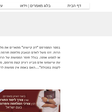
דף הבית
בלוג מאמרים | וידאו
על
בספר המפורסם “דון קישוט” מתארים את מלחמ
הרוח. זהו משל לאדם הנאבק מלחמת חורמה 
או לממש אותה. בגלל חוסר הממשות של הרו
עת שישמעו אדם מביע רעיון קצת מרומם, מי
לקנות במכולת”....האם באמת אין ממשות לר