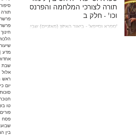
תורה לצורכי המלחמה והפרנסה
סיפורי
תורה
וכו' - חלק ב
פרשת 
פרשת 
'ספרא וסייפא' - ביאור האיזון (מאזניים) שבין
חינוך
צורך לימוד התורה לבין צורכי המלחמה
הלכות
והפרנסה וכו' בעם ישראל. חלקים מתוך סידרת
שיעורי
שיעורים, שנמסרה על רקע 'חוק גיוס בני
מדע
(9)
הישיבות', לאור דברי חכמינו בגמרא בסוגיית
אחדות
'ספרא וסייפא'.
שבת
אלול
)
ראש 
יום כי
סוכות
חנוכה
טו בש
פורים
פסח
)
שבועו
בין ה