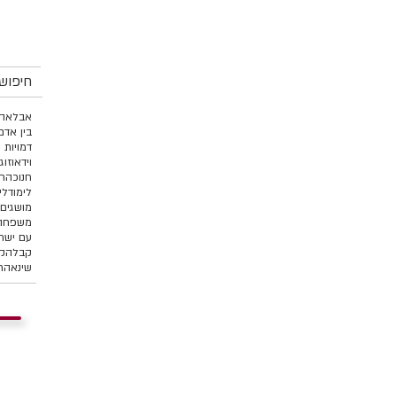
חיפוש 
אבל
אהב
בין אדם
דמויות 
וידאו
זוג
חנוכה
ח
לימוד
לי
מושגים 
משפחה 
עם ישר
קבלה
קו
שינאה
ת