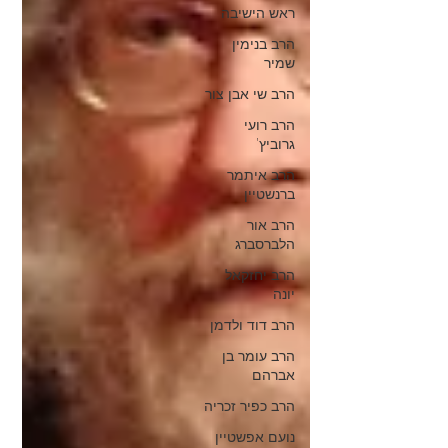
ראש הישיבה
הרב בנימין
שמיר
הרב שי אבן צור
הרב רועי
גרוביץ'
הרב איתמר
ברנשטיין
הרב אור
הלברסברג
הרב יחזקאל
יונה
הרב דוד ולדמן
הרב עומר בן
אברהם
הרב כפיר זכריה
נועם אפשטיין