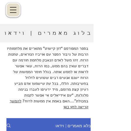
בלוג מאמרים | וידאו
בספר המפורסם “דון קישוט” מתארים את מלחמותיו
הרבות של גיבור הספר עם אויביו הנוראים, טחנות
הרוח. זהו משל לאדם הנאבק מלחמת חורמה עם
דברים שאין בהם ממש, כמו הרוח, שאי אפשר
לראות או לממש אותה. בגלל חוסר הממשות של
הרוח ישנם אנשים רבים שטועים לזלזל
בחשיבותה. הללו, בכל עת שישמעו אדם מביע
רעיון קצת מרומם, מיד ירעיפו לעברו בנימה
מלגלגת, “עם אידיאלים אי אפשר לקנות
במכולת”....האם באמת אין ממשות לרוח?
להמשך
קריאה לחץ כאן
בלוג מאמרים | וידאו