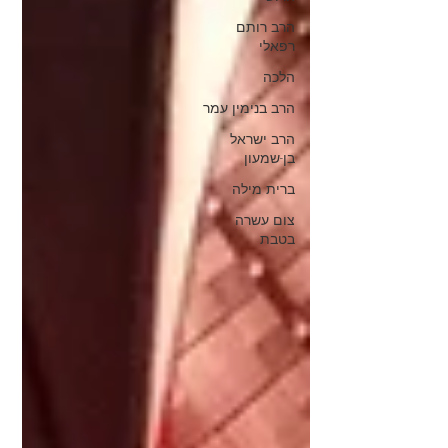
הרב רותם
רפאלי
הלכה
הרב בנימין עמר
הרב ישראל
בן-שמעון
ברית מילה
צום עשרה
בטבת