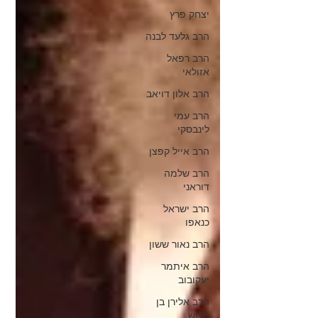
יצחק פרץ
הרב גלעד לבנה
הרב רפאל
אזולאי
הרב אלון דויאב
הרב עמי
לינבסקי
הרב אייל קפצן
הרב שלמה
דוראני
הרב ישראל
כנאפו
הרב נאור ששון
הרב איתמר
יעקובוב
הרב אלירן בן
הרוש