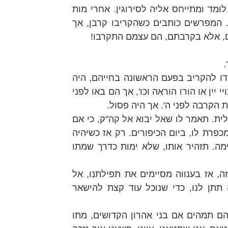
בתי משחקת ובוכה לסירוגין, אני לומד ומתייחס אליה לסירוגין. אחרי מות 
 . המפרשים כותבים כשהקריבו קרבן, אך 
ם, אלא בקרבתם, הם עצמם התקרבו! 
.
הקמת המשכן, שני בני אהרון, עמדו להקריב בפעם הראשונה בחייהם, היה 
איזה פסול, ראינו מחלוקת אם שתויי יין או הורו הוראה וכו', אך הם באו לפני 
ת הקרבה לפני ה'. אך היה פסול.
אהרון הכהן, ירצה בקרבת ה' בתכלית. תאמר לו שאל יבוא אל קה"ק, כי אם 
בפר בן בקר, חטאת כהן גדול, שמכפרת לו, ביום הכיפורים. רק אז כשיהיה 
נקי בתכלית, יבוא אל הקודש פנימה. תזהיר אותו, שלא ימות כדרך שמתו 
אנו יודעים שאנו לא ראויים לכל זה, אז בענווה מסיימים את תפילתנו, אל 
תשיבנו ריקם מלפניך, כפרת מה תתן לנו, כדי שנוכל עוד קצת להישאר 
לכן כל הצדיקים שסביבי בוכים, הם תמהים אם בני אהרון הקדושים, מתו 