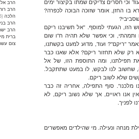
לפני יותר משלושת אלפים שנה. ועוד וכי חסרים צדיקים שמתו בקיצור ימים 
הרב אליר
הרב רות
במשך הדורות? ומדוע הזוהר שקרא בו החזן, אומר שזוכה הבוכה לכפרה? 
הלכה
(5)
שסביבי?
הרב בני
עם חלישות הדעת, ותחושת הייאוש הזו, הגעתי למוסף. "אל תשיבנו ריקם 
הרב ישר
מלפניך" אמר החזן. חזרתי אחריו ותמהתי, וכי אפשר שלא תהיה ח"ו שום 
ברית מי
צום עשר
תועלת בתפילות שלנו, עד כדי שנאמר "ריקם"? ועוד, מדוע למעט בקשתנו, 
נבקש שיקבל תפילתנו לגמרי, ולא רק שלא תחזור ריקם? אלא שאנו כבר 
מבקשים קבל ברחמים וברצון את תפילתנו, ומה התוספת הזו, של אל 
תשיבנו ריקם? יש כאן איזו בקשה, שחשוב לנו לבקש, לו במעט שתתקבל. 
קשים שלא לשוב ריקם.
אלו המילים האחרונות של "אבינו מלכנו". סוף התפילה, אחריה זה כבר 
סליחות. אנו מסיימים, בידיעה שאין אנו ראויים, אך שלא נשוב ריקם, לא 
ו לפניך.
זהו זמן נפלא למנוחה והכנה לתפילת מנחה ונעילה. מי שהילדים מאפשרים 