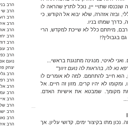
הרב בנימ
 חטאם היה שנכנסו שתויי יין, נוכל לתרץ שהראה לו 
הרב שי א
חומרת דיני בית המקדש באופן כללי, ובזה אזהרה, שלא יבוא אל הקודש, כי 
הרב רועי
 כדרך שמתו בניו.
הרב אית
אך למאן דאמר הורו הוראה בפני רבם, מיתתם כלל לא שייכת למקדש, הרי 
הרב אור
הרב יחזק
גם בגבולין?! 
הרב דוד 
הרב עומ
הרב כפי
 ואני לאיטי, מנגינה מתנגנת בראשי... 
נועם אפש
יצחק פר
א נא לה, בהראות לה נועם זיווך"
הרב גלע
חושב על הרופא, והחולה שהצטנן, הוא חייב להתחמם. למה לא אומרים לו 
הרב רפא
להתחמם? כנראה שהעיקר שמזונו, ומקומו לא יהיו קרים. מזון זה חיים. אל 
הרב אלון
תיתן את חייך אל הקור. ולא את מקומך. שמבטא את אישיות האדם. 
הרב עמי
הרב אייל
. 
הרב שלמ
הרב ישר
הרב נאו
כולם בוכים סביבי. ואני תמה על מה. נכון מתו בקיצור ימים, קדושי עליון. אך 
הרב אית