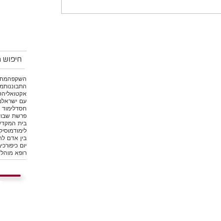
חיפוש מ
השקפה
מחש
התבוננות
מי
אקטואליה
ס
עם ישראל
מ
חסד
לימוד 
פרשת שבוע
בית המקד
לימוד
מוסיק
בין אדם לח
יום כיפור
כיב
רופא מוהל
ש