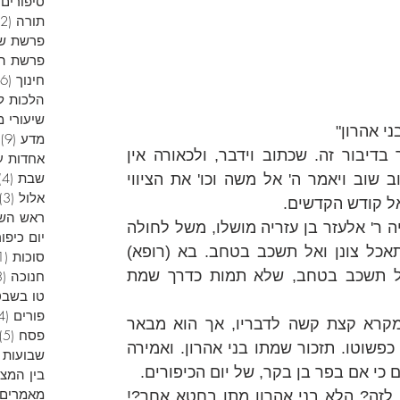
סיפורים 
תורה
(12)
פרשת ש
פרשת הש
חינוך
(6)
הלכות ל
שיעורי מ
ני אהרון"
מדע
(9)
9
המפרשים התקשו כאן, מה נאמר בדיבור זה. שכתוב וידבר, ולכאורה אין 
אחדות ע
שבת
(4)
תיאור לשום דיבור. רק אח"כ כתוב שוב ויאמר ה' אל משה וכו' את הציווי 
אלול
(3)
אל קודש הקדשים.
ראש הש
רש"י מפרש, דרך משל מחז"ל, "היה ר' אלעזר בן עזריה מושלו, משל לחולה 
יום כיפור
שנכנס אצלו רופא, אמר לו אל תאכל צונן ואל תשכב בטחב. בא (רופא) 
סוכות
(1)
אחר ואמר לו אל תאכל צונן ואל תשכב בטחב, שלא תמות כדרך שמת 
חנוכה
(13)
טו בשבט
פורים
(4)
העירו במפרשים שיישוב לשון המקרא קצת קשה לדבריו, אך הוא מבאר 
פסח
(5)
שאמירה ראשונה, היא אחרי מות, כפשוטו. תזכור שמתו בני אהרון. ואמירה 
שבועות
כי אם בפר בן בקר, של יום הכיפורים.
בין המצ
מאמרים 
אך יותר צריך ביאור, מה שייך זה לזה? הלא בני אהרון מתו בחטא אחר?! 