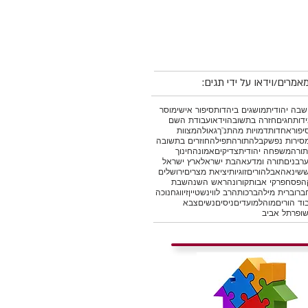
אמרים/וידאו על ידי תגים:
בה יהודית
מושגים ביהדות
סיפור אישי
מוסר
דות
חגים
חזרה בתשובה
וידאו
עבודת השם
יפור
אחדות
דמויות מהתנ"ך
גאולה
מצוות
סירות נפש
קבלה
תורה
תפילה
חוזרים בתשובה
תורה
משפחה יהודית
צדיקים
אמונה
חינוך
רבנים
תורה ומדע
אהבת ישראל
ארץ ישראל
ש
שינאה
אבל
הורים
זוגיות
יציאת מצרים
ירושלים
ה
פסח
פרקי אבות
קורונה
ראש השנה
שבת
ברו
ברית מילה
ברכות
הרב לווינשטיין
זיווג
חנוכה
וד הורים
מוהל
מועדים
ניסים
נשים
צבא
ופר
תל אביב