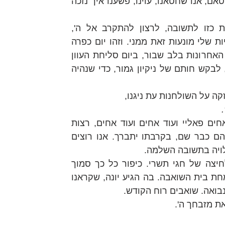
בקרבתם, משום הפסול שהיה בחטאם, אנו שחטאנו, עוינו, פשענו איך נזכה 
זו הכפרה שבבכייה זו, התעוררות כזו לתשובה, לרצון להתקרב אל ה', 
בתכלית הקרבה, והידיעה שהטעויות שלי מונעות זאת ממני. וזהו יום כפרה 
לכל, כעת אפשר לגשת לתפילות האחרונות בלב שבור, ביום סליחת העוון 
הזה, רגע לפני שהשערים ננעלים, לבקש חותם של ניקיון גמור, כדי שנהיה 
ה על השולחנות עת ניגנו, 
 
הדמעות זולגות כמים, תמונות האחים פאליי ועוד אחים ועוד אחים, רצות 
בראשי, אך עם טעם של נחמה, הם כבר שם, בקרבתו יתברך. אנו רוצים 
ויה בתשובה השלמה. 
כעת אני מבין את הסמיכות המלחיצה של חגי תשרי. כיפור כל כך סמוך 
לסוכות. כי סוכות עניינו ניכר בשמחת בית השואבה. בה הגיע יונה, שקראנו 
בואה. שואבים רוח הקודש. 
את מזבחך ה'.