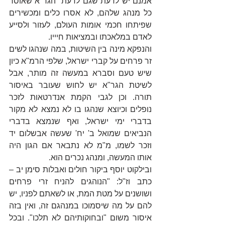
אמנם יש לדעת שגם לדעת  הגר"א שאוסר 
כל מנהג שלהם, לא אסרו כלים ומכשירים 
שפיתחו חכמי אומות העולם, לעזור ולסייע 
לאדם במלאכתו ובמציאות חיייו.
והנפקא מינה בין השיטות, במה שנהגו לשים 
זר פרחים על קברי ישראל, שלפי הרמ"א כיון 
שיש טעם וסברא במעשה זה מותר, אבל 
לשיטת הגר"א יש לחוש שעובר באיסור 
תורה. וכן לגבי הקמת אנדרטאות לזכר 
נופלים וכיוצא שנהגו בו לא נמצא לא מקור 
בדברי ימי ישראל, ואף שנמצא בדברי 
הנביאים שמואל ב' יח' שעשה אבשלום יד 
וזכר לשמו, מ"מ לא נתבאר אם הגון היה 
אותו המעשה, ומנהג נכרים הוא.
ובילקוט יוסף ביקור חולים ואבלות סימן יב – 
כתב וז"ל: "הנוהגים להניח זרי פרחים 
ושושנים על מטת המת, או לשאתם לפניו, יש 
להם על מה שיסמוכו במנהגם זה, ואין בזה 
איסור משום "ובחוקותיהם לא תלכו". ובכל 