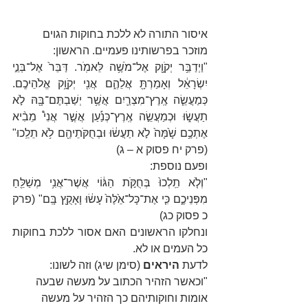
איסור התורה לא ללכת בחוקות הגוים 
מוזכר בפרשותינו פעמיים. הראשון:
"וַיְדַבֵּ֥ר יְקֹוָ֖ק אֶל־מֹשֶׁ֥ה לֵּאמֹֽר. דַּבֵּר֙ אֶל־בְּנֵ֣י 
יִשְׂרָאֵ֔ל וְאָמַרְתָּ֖ אֲלֵהֶ֑ם אֲנִ֖י יְקֹוָ֥ק אֱלֹהֵיכֶֽם. 
כְּמַעֲשֵׂ֧ה אֶֽרֶץ־מִצְרַ֛יִם אֲשֶׁ֥ר יְשַׁבְתֶּם־בָּ֖הּ לֹ֣א 
תַעֲשׂ֑וּ וּכְמַעֲשֵׂ֣ה אֶֽרֶץ־כְּנַ֡עַן אֲשֶׁ֣ר אֲנִי֩ מֵבִ֨יא 
אֶתְכֶ֥ם שָׁ֙מָּה֙ לֹ֣א תַעֲשׂ֔וּ וּבְחֻקֹּתֵיהֶ֖ם לֹ֥א תֵלֵֽכוּ" 
(פרק יח פסוק א – ג)
ופעם נוספת:
"וְלֹ֤א תֵֽלְכוּ֙ בְּחֻקֹּ֣ת הַגּ֔וֹי אֲשֶׁר־אֲנִ֥י מְשַׁלֵּ֖חַ 
מִפְּנֵיכֶ֑ם כִּ֤י אֶת־כָּל־אֵ֙לֶּה֙ עָשׂ֔וּ וָאָקֻ֖ץ בָּֽם" (פרק 
כ פסוק כג)
ונחלקו הראשונים האם אסור ללכת בחוקות 
כל העמים או לא.
לדעת 
היראים
 (סימן שיג) וזה לשונו:
"וכאשר הזהיר הכתוב על מעשה שבעה 
אומות וחוקותיהם כך הזהיר על מעשה 