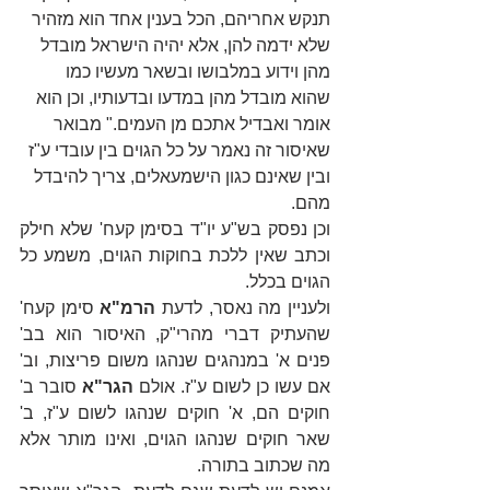
תנקש אחריהם, הכל בענין אחד הוא מזהיר 
שלא ידמה להן, אלא יהיה הישראל מובדל 
מהן וידוע במלבושו ובשאר מעשיו כמו 
שהוא מובדל מהן במדעו ובדעותיו, וכן הוא 
אומר ואבדיל אתכם מן העמים." מבואר 
שאיסור זה נאמר על כל הגוים בין עובדי ע"ז 
ובין שאינם כגון הישמעאלים, צריך להיבדל 
מהם.
וכן נפסק בש"ע יו"ד בסימן קעח' שלא חילק 
וכתב שאין ללכת בחוקות הגוים, משמע כל 
הגוים בכלל.
ולעניין מה נאסר, לדעת 
הרמ"א
 סימן קעח' 
שהעתיק דברי מהרי"ק, האיסור הוא בב' 
פנים א' במנהגים שנהגו משום פריצות, וב' 
אם עשו כן לשום ע"ז. אולם 
הגר"א 
סובר ב' 
חוקים הם, א' חוקים שנהגו לשום ע"ז, ב' 
שאר חוקים שנהגו הגוים, ואינו מותר אלא 
מה שכתוב בתורה.