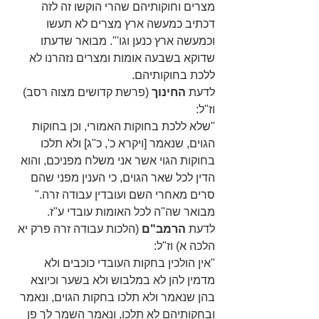
מצרים וחוקותיהם שהרי הוקשו זה לזה 
דכתיב כמעשה ארץ מצרים לא תעשו 
וכמעשה ארץ כנען וגו'". מבואר שדעתו 
שדוקא בשבעה אומות ומצרים נזהרנו לא 
ללכת בחוקותיהם.
לדעת 
החינוך 
(פרשת קדושים מצוה רסב) 
וז"ל:
"שלא ללכת בחוקות האמורי, וכן בחוקות 
הגוים, שנאמר [ויקרא כ', כ"ג] ולא תלכו 
בחוקות הגוי אשר אני משלח מפניכם, והוא 
הדין לכל שאר הגוים, כי הענין מפני שהם 
סרים מאחרי השם ועובדין עבודה זרה." 
מבואר שה"ה לכל האומות עובדי ע"ז.
לדעת 
הרמב"ם 
(הלכות עבודה זרה פרק יא 
הלכה א) וז"ל:
"אין הולכין בחקות העובדי כוכבים ולא 
מדמין להן לא במלבוש ולא בשער וכיוצא 
בהן שנאמר ולא תלכו בחקות הגוים, ונאמר 
ובחקותיהם לא תלכו, ונאמר השמר לך פן 