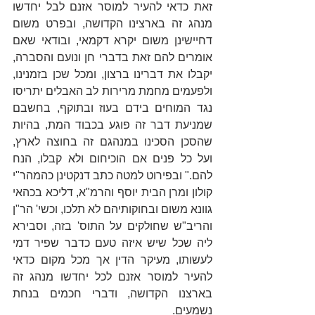
זאת כדאי להעיר למוסר אזנם לבל יחדשו 
מנהג זה בארצינו הקדושה, ובפרט משום 
דחיישינן משום יקרא דקמאי, ובודאי שאם 
אומרים להם זאת בדברי חן ונועם והסברה, 
יקבלו את דברינו ברצון, ומכל שכן בזמנינו, 
ולפעמים מחמת מרירות לב האבלים יתריסו 
נגד המוחים בידם בעוז ובתוקף, בחשבם 
שמניעת דבר זה פוגע בכבוד המת, בהיות 
שהסכן הסכינו במנהגם זה בחוצה לארץ, 
ועל כל פנים אם הוכיחום ולא קבלו, הנח 
להם." ובפירוט למטה כתב דנקטינן כהמהר"י 
קולון ומרן הבית יוסף והרמ"א, דליכא בכהאי 
גוונא משום ובחוקותיהם לא תלכו, וכשי' הר"ן 
והריב"ש שחולקים על התוס' בזה, וסבירא 
ליה שכל שיש איזה טעם כדבר שפיר דמי 
לעשותו, מעיקר הדין אך מכל מקום כדאי 
להעיר למוסר אזנם לכל יחדשו מנהג זה 
בארצנו הקדושה, ודברי חכמים בנחת 
נשמעים.