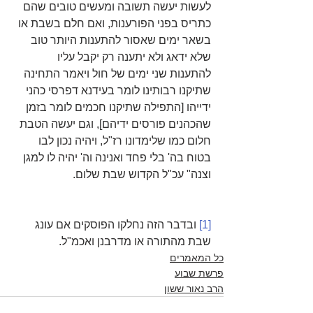
לעשות יעשה תשובה ומעשים טובים שהם 
כתריס בפני הפורענות, ואם חלם בשבת או 
בשאר ימים שאסור להתענות היותר טוב 
שלא ידאג ולא יתענה רק יקבל עליו 
להתענות שני ימים של חול ויאמר התחינה 
שתיקנו רבותינו לומר בעידנא דפרסי כהני 
ידייהו [התפילה שתיקנו חכמים לומר בזמן 
שהכהנים פורסים ידיהם], וגם יעשה הטבת 
חלום כמו שלימדונו רז"ל, ויהיה נכון לבו 
בטוח בה' בלי פחד ואנינה וה' יהיה לו למגן 
וצנה" עכ"ל הקדוש שבת שלום.  
[1]
 ובדבר הזה נחלקו הפוסקים אם עונג 
שבת מהתורה או מדרבנן ואכמ"ל.
כל המאמרים
פרשת שבוע
הרב נאור ששון