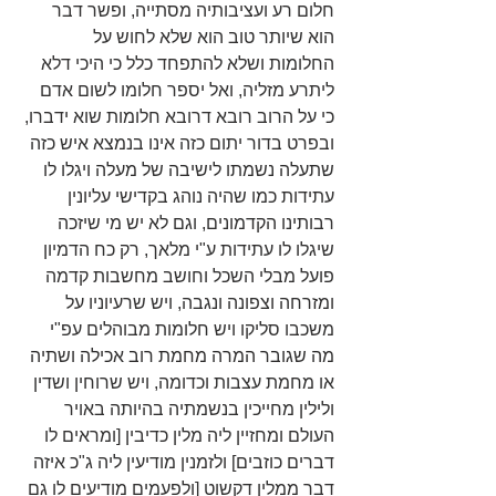
חלום רע ועציבותיה מסתייה, ופשר דבר 
הוא שיותר טוב הוא שלא לחוש על 
החלומות ושלא להתפחד כלל כי היכי דלא 
ליתרע מזליה, ואל יספר חלומו לשום אדם 
כי על הרוב רובא דרובא חלומות שוא ידברו, 
ובפרט בדור יתום כזה אינו בנמצא איש כזה 
שתעלה נשמתו לישיבה של מעלה ויגלו לו 
עתידות כמו שהיה נוהג בקדישי עליונין 
רבותינו הקדמונים, וגם לא יש מי שיזכה 
שיגלו לו עתידות ע"י מלאך, רק כח הדמיון 
פועל מבלי השכל וחושב מחשבות קדמה 
ומזרחה וצפונה ונגבה, ויש שרעיוניו על 
משכבו סליקו ויש חלומות מבוהלים עפ"י 
מה שגובר המרה מחמת רוב אכילה ושתיה 
או מחמת עצבות וכדומה, ויש שרוחין ושדין 
ולילין מחייכין בנשמתיה בהיותה באויר 
העולם ומחזיין ליה מלין כדיבין [ומראים לו 
דברים כוזבים] ולזמנין מודיעין ליה ג"כ איזה 
דבר ממלין דקשוט [ולפעמים מודיעים לו גם 