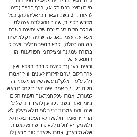
וכתב הגאון רבי חיים פלאג'י בספר רוח 
חיים (סימן רפח סק"א), ובכף החיים (סימן 
לו אות נח), בשם הגאון רבי אליהו כהן, בעל 
מדרש תלפיות, שהיה נוהג לתת עצה למי 
שחלם חלום רע בשבת שלא יתענה בשבת, 
אלא יענג עצמו באכילה ושתיה ורק לא ישיח 
בשיחה בטלה, ויקרא בספר תהלים, ויעסוק 
בתורה שמגינה ומצילה מן הפורענות ומן 
החטא. ע"ש. 
וראיתי בענין זה להעתיק דברי הפלא יועץ 
ערך חלום, שהם קילורין לעינים, וז"ל "אמרו 
רז"ל ע"פ והאלקי"ם עשה שיראו מלפניו זה 
חלום רע, וג"כ אמרו יפה תענית לחלום כאש 
לנעורת, ואמרו שכל המתענה תענית חלום 
ביומו ואפי' בשבת קורעין לו גזר דינו של ע' 
שנה. והם אמרו דברי חלומות לא מעלין ולא 
מורידין. ואמרו חלמא דלא מפשר כאגרתא 
דלא מקריא [חלום ללא פירוש הוא כאגרת 
שלא נקראת], ואמרו שלאדם טוב מראין לו 