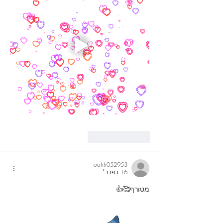
לייק
להשיב
oohh052953
16 בפבר׳
מטורף🥰👍