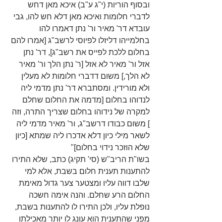
ובסוף הוריות (י"ג ע"ב) איכא מאן דחש 
לדברי חלומות ואיכא מאן דלא חש להו, גבי 
עובדא דר' מאיר ור' נתן דאמרו להו 
בחלמייהו דליזלו לפיוסי לרשב"ג [אמרו להם 
בחלום ללכת לפייס את רשב"ג], דר' נתן 
אזל ור' מאיר לא אזל [ר' נתן הלך ור' מאיר 
לא הלך,] משום דדברי חלומות לא מעלין 
ולא מורידין. ומסתברא דר' נתן מדמי ליה 
לנדוהו בחלום [מדמה את החלום שחלם 
למקרה של נידוהו בחלום שצריך התרה, וזה 
] משום כבודו דרשב"ג, ור' מאיר מדמי ליה 
לשאר מילי כיון דלא אדכרו ליה שמתא [כיון 
שלא הוזכר נידוי בחלום]"
בשו"ת הריב"ש (סי' תקיג) כתב, שלא התירו 
להתענות תענית חלום בשבת, אלא למי 
שלבו דווה עליו ומצטער צער גדול מאימת 
החלום הרע שחלם. והנה אימה חשכה 
נופלת עליו, ולכן התירו לו להתענות בשבת, 
מפני שהתענית הוא עונג לו יותר מאכילתו 