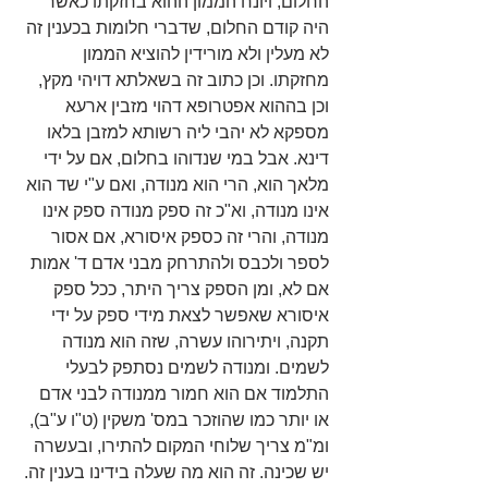
החלום, ויונח הממון ההוא בחזקתו כאשר 
היה קודם החלום, שדברי חלומות בכענין זה 
לא מעלין ולא מורידין להוציא הממון 
מחזקתו. וכן כתוב זה בשאלתא דויהי מקץ, 
וכן בההוא אפטרופא דהוי מזבין ארעא 
מספקא לא יהבי ליה רשותא למזבן בלאו 
דינא. אבל במי שנדוהו בחלום, אם על ידי 
מלאך הוא, הרי הוא מנודה, ואם ע"י שד הוא 
אינו מנודה, וא"כ זה ספק מנודה ספק אינו 
מנודה, והרי זה כספק איסורא, אם אסור 
לספר ולכבס ולהתרחק מבני אדם ד' אמות 
אם לא, ומן הספק צריך היתר, ככל ספק 
איסורא שאפשר לצאת מידי ספק על ידי 
תקנה, ויתירוהו עשרה, שזה הוא מנודה 
לשמים. ומנודה לשמים נסתפק לבעלי 
התלמוד אם הוא חמור ממנודה לבני אדם 
או יותר כמו שהוזכר במס' משקין (ט"ו ע"ב), 
ומ"מ צריך שלוחי המקום להתירו, ובעשרה 
יש שכינה. זה הוא מה שעלה בידינו בענין זה. 