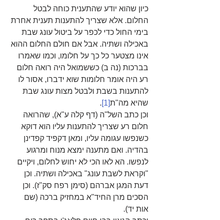
כיון שהוא יודע שהתענית כוחה לבטל 
החלום. אלא שצריך להתענות תענית אחרת 
בימי החול כדי לכפר על ביטול עונג שבת 
באכילה ושתיה. אבל אם חולם החלום ההוא 
אינו מצטער כל כך על חלומו, וכמו שאמרו 
בברכות (נה ב) כששמואל היה רואה חלום 
רע היה אומר חלומות שוא ידברו, אסור לו 
להתענות בשבת ולבטל מצות עונג שבת 
שהיא מה"ת
[1]
. 
וכן כתב השל"ה (דף קלה ע"א), שהרואה 
חלום רע שצריך להתענות עליו הוא דוקא 
כשנפשו עגומה עליו, ומאן דקפיד קפדינן 
בהדיה. ואם מתענה ימצא מנוח ומרגוע 
לנפשו. הא לאו הכי לא יחוש לחלום, ויקיים 
"וקראת לשבת עונג" באכילה ושתיה. וכן 
דעת המגן אברהם (סימן רפח סק"ז). וכן 
הסכים מרן החיד"א במחזיק ברכה (שם 
אות יד). 