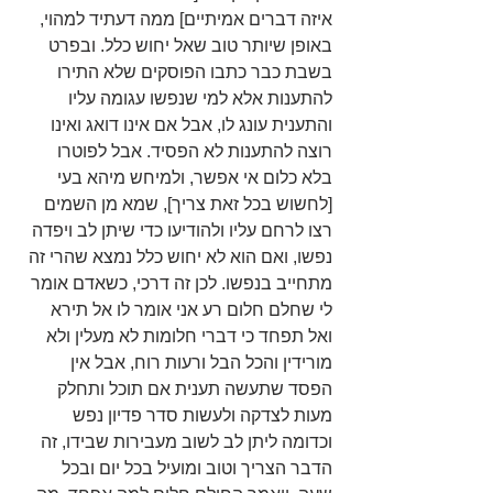
איזה דברים אמיתיים] ממה דעתיד למהוי, 
באופן שיותר טוב שאל יחוש כלל. ובפרט 
בשבת כבר כתבו הפוסקים שלא התירו 
להתענות אלא למי שנפשו עגומה עליו 
והתענית עונג לו, אבל אם אינו דואג ואינו 
רוצה להתענות לא הפסיד. אבל לפוטרו 
בלא כלום אי אפשר, ולמיחש מיהא בעי 
[לחשוש בכל זאת צריך], שמא מן השמים 
רצו לרחם עליו ולהודיעו כדי שיתן לב ויפדה 
נפשו, ואם הוא לא יחוש כלל נמצא שהרי זה 
מתחייב בנפשו. לכן זה דרכי, כשאדם אומר 
לי שחלם חלום רע אני אומר לו אל תירא 
ואל תפחד כי דברי חלומות לא מעלין ולא 
מורידין והכל הבל ורעות רוח, אבל אין 
הפסד שתעשה תענית אם תוכל ותחלק 
מעות לצדקה ולעשות סדר פדיון נפש 
וכדומה ליתן לב לשוב מעבירות שבידו, זה 
הדבר הצריך וטוב ומועיל בכל יום ובכל 