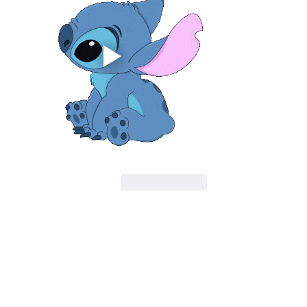
לייק
להשיב