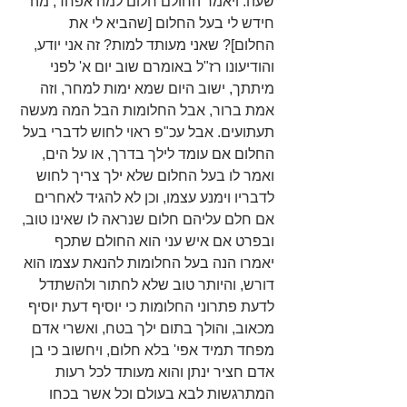
שעה. ויאמר החולם חלום למה אפחד, מה 
חידש לי בעל החלום [שהביא לי את 
החלום]? שאני מעותד למות? זה אני יודע, 
והודיעונו רז"ל באומרם שוב יום א' לפני 
מיתתך, ישוב היום שמא ימות למחר, וזה 
אמת ברור, אבל החלומות הבל המה מעשה 
תעתועים. אבל עכ"פ ראוי לחוש לדברי בעל 
החלום אם עומד לילך בדרך, או על הים, 
ואמר לו בעל החלום שלא ילך צריך לחוש 
לדבריו וימנע עצמו, וכן לא להגיד לאחרים 
אם חלם עליהם חלום שנראה לו שאינו טוב, 
ובפרט אם איש עני הוא החולם שתכף 
יאמרו הנה בעל החלומות להנאת עצמו הוא 
דורש, והיותר טוב שלא לחתור ולהשתדל 
לדעת פתרוני החלומות כי יוסיף דעת יוסיף 
מכאוב, והולך בתום ילך בטח, ואשרי אדם 
מפחד תמיד אפי' בלא חלום, ויחשוב כי בן 
אדם חציר ינתן והוא מעותד לכל רעות 
המתרגשות לבא בעולם וכל אשר בכחו 