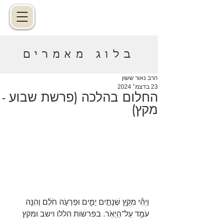
בלוג מאמרים
הרב נאור ששון
23 בדצמ׳ 2024
החלום בהלכה (פרשת שבוע -
מקץ)
וַיְהִ֕י מִקֵּ֖ץ שְׁנָתַ֣יִם יָמִ֑ים וּפַרְעֹ֣ה חֹלֵ֔ם וְהִנֵּ֖ה 
עֹמֵ֥ד עַל־הַיְאֹֽר. בפרשות הללו וישב ומקץ 