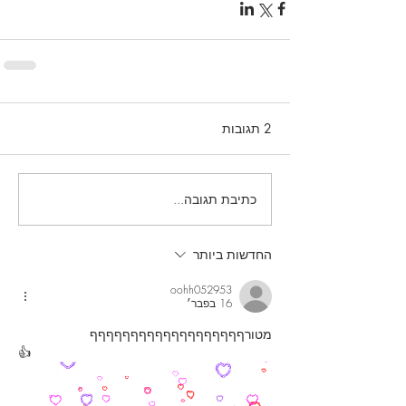
2 תגובות
כתיבת תגובה...
החדשות ביותר
oohh052953
16 בפבר׳
מטורףףףףףףףףףףףףףףףףףףף
👍