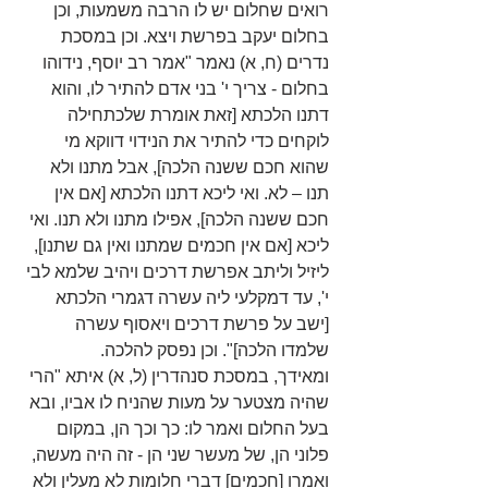
רואים שחלום יש לו הרבה משמעות, וכן 
בחלום יעקב בפרשת ויצא. וכן במסכת 
נדרים (ח, א) נאמר "אמר רב יוסף, נידוהו 
בחלום - צריך י' בני אדם להתיר לו, והוא 
דתנו הלכתא [זאת אומרת שלכתחילה 
לוקחים כדי להתיר את הנידוי דווקא מי 
שהוא חכם ששנה הלכה], אבל מתנו ולא 
תנו – לא. ואי ליכא דתנו הלכתא [אם אין 
חכם ששנה הלכה], אפילו מתנו ולא תנו. ואי 
ליכא [אם אין חכמים שמתנו ואין גם שתנו], 
ליזיל וליתב אפרשת דרכים ויהיב שלמא לבי 
י', עד דמקלעי ליה עשרה דגמרי הלכתא 
[ישב על פרשת דרכים ויאסוף עשרה 
שלמדו הלכה]". וכן נפסק להלכה.
ומאידך, במסכת סנהדרין (ל, א) איתא "הרי 
שהיה מצטער על מעות שהניח לו אביו, ובא 
בעל החלום ואמר לו: כך וכך הן, במקום 
פלוני הן, של מעשר שני הן - זה היה מעשה, 
ואמרו [חכמים] דברי חלומות לא מעלין ולא 