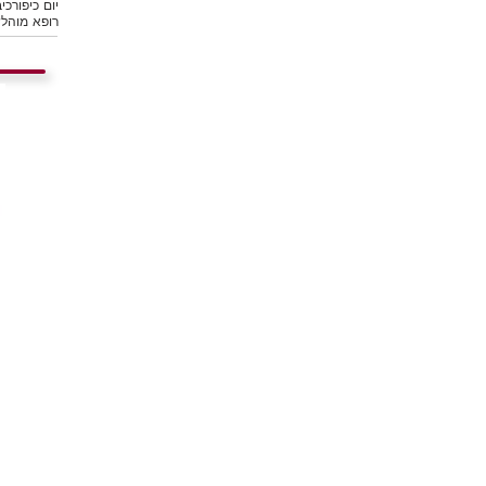
יום כיפור
כיב
רופא מוהל
ש