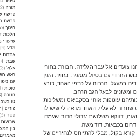
סיפורים 
תורה
(12)
פרשת ש
פרשת הש
חינוך
(6)
הלכות ל
שיעורי מ
מדע
(9)
9
אחדות ע
שבת
(4)
קיץ תשע"ד. סמוקים מהשמש, אנחנו צועדים אל עבר הגלידה. חבורת בחורי 
אלול
(3)
ראש הש
ישיבה, שלא מזניחים את קוד הלבוש החרדי גם בטיול מסעיר. בזווית העין 
יום כיפור
אני רואה שלושה אנשי ביטחון עומדים במעגל. חרבות על כתפי האחד, כובע 
סוכות
(1)
ם ומשונים לבעל הגב הרחב.
חנוכה
(13)
עיניים רבות מופנות אלינו. ומחשבותיהם עוטפות אותי בסקביאס ומשליכות 
טו בשבט
אותי חזרה לבאקום. חבל שהטופס שחרור לא עליי. האחד מראה לי שיש לו 
פורים
(4)
פסח
(5)
סנטר והשני את מלוא גבו. אך פתאום, דווקא משלושת 'גדולי הדור' שעמדו 
שבועות
 דרום בכבאות. דוד משה.
בין המצ
אלירן! כפרה עליך! מה נשמע. הוא קורא בקול, מבלי להתייחס לנחיריים של 
מאמרים 