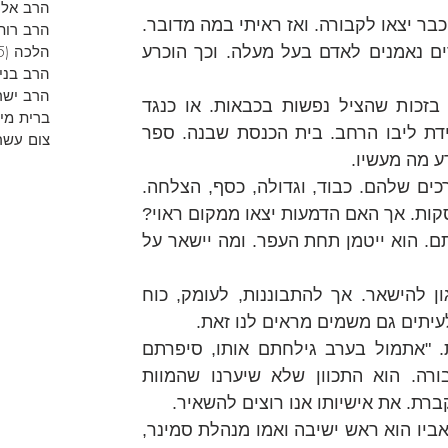
הרב אליר
כשמצאתי את המקום הנכון, כולם כבר יצאו לקבורה. ואז ראיתי במה מדובר. 
הרב רות
מאות אנשים. נחילים נחילים. עדים נאמנים לאדם בעל מעלה. וכך הוכרע 
הלכה
(5)
הרב בני
הרב ישר
מחשבותיי לא שקטו לרגע. האם בזכות שהציל נפשות בכבאות. או כנגד 
ברית מי
אותם שהכפישו את שמו. אם כמידת ליבו הרחב. בית הכנסת שבנה. ספר 
צום עשר
דע מה מעשיו.
ישנם ש"קל להם" להבין, לפי הערכים שלהם. כבוד, וגדולה, כסף, הצלחה. 
הם התייפחו שם. דמעות בלתי פוסקות. אך האם הדמעות יצאו ממקום ראוי? 
ולאן כיוונו את הבכי. מה ייקחו איתם. הוא ייטמן תחת העפר. ומה יישאר על 
השטחיות לא מאפשרת לדבר הגון להישאר. אך להתבוננות, לעומק, כוח 
עיתים גם משמים מראים לנו זאת.
דוד עיכו היקר עזר לי לחוש זאת. "אתמול בערב גילחתם אותו, סיפרתם 
אותו" הוא אמר דקות לפני הקבורה. הוא התכוון שלא שיערנו שהמוות 
קברת. את אישיותו אנו רוצים להשאיר.
בחור הגדל בבית של תורה. אשר אביו הוא ראש ישיבה ואמו מנהלת סמינר, 