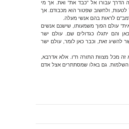
וכל ערכיהם הם ערכי התורה. קלה הדרך עבורו אל "כבד את" ואת. אך מי 
שאת רוב ערכיו בחר מעצמו, עלול לטעות, ולחשוב שפטור הוא מכבודם. אך 
מב"ם לראות בהם אנשי מעלה.
"עולם הפוך ראיתי... עולם ישר ראית" עולם הפוך משמעותו, שישנם אנשים 
שאי אפשר לראות את מהותם כאן והם יתגלו כגדולים שם. עולם ישר 
משמעותו, שעל ידי התבוננות אפשר להשיג זאת, וכבר כאן לומר, עולם ישר 
אין בכך כדי לפטור אותנו בכי הוא זה מכל מצוות התורה ח"ו. אלא אדרבא, 
זהו מחייב גדול לעסוק בכל ענייני השלמות. גם באלו שמסתתרים אצל אדם 