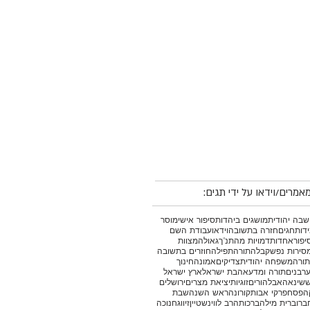
אמרים/וידאו על ידי תגים:
בה יהודית
מושגים ביהדות
סיפור אישי
מוסר
דות
חגים
חזרה בתשובה
וידאו
עבודת השם
יפור
אחדות
דמויות מהתנ"ך
גאולה
מצוות
סירות נפש
קבלה
תורה
תפילה
חוזרים בתשובה
תורה
משפחה יהודית
צדיקים
אמונה
חינוך
רבנים
תורה ומדע
אהבת ישראל
ארץ ישראל
ש
שינאה
אבל
הורים
זוגיות
יציאת מצרים
ירושלים
ה
פסח
פרקי אבות
קורונה
ראש השנה
שבת
ברו
ברית מילה
ברכות
הרב לווינשטיין
זיווג
חנוכה