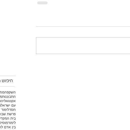
חיפוש מ
השקפה
מחש
התבוננות
מי
אקטואליה
ס
עם ישראל
מ
חסד
לימוד 
פרשת שבוע
בית המקד
לימוד
מוסיק
בין אדם לח