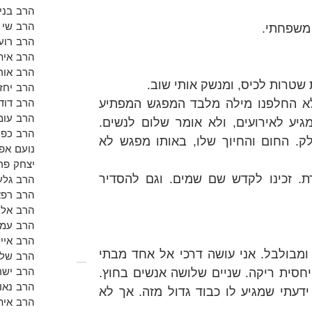
הרב בנימ
הרב שי א
 משפחתי.
הרב רועי
הרב אית
הרב אור
 שטרות לכיס, ומנשק אותי שוב.
הרב יחזק
הרב דוד 
אני מצעירי האחיינים, אף פעם לא החלפנו מילה מלבד המפגש המפתיע 
הרב עומ
הזה. וחזרתי בתשובה, זה שלא מגיע לאירועים, ולא אומר שלום לנשים. 
הרב כפי
אצלו כמו רבים במשפחה, זה חלק. החום והחיוך שלו, באותו מפגש לא 
נועם אפש
יצחק פר
נפרדנו לשלום בהתרגשות מיוחדת. זכינו לקדש שם שמים. וגם להסדיר 
הרב גלע
הרב רפא
הרב אלון
הרב עמי
הרב אייל
עשרת ימי תשובה תשפ"ה. כאוב. ומבולבל. אני עושה דרכי אל אחד מבתי 
הרב שלמ
הרב ישר
ההלוויות בגבעת שאול בו החניה יחסית ריקה. שניים שלושה אנשים בחוץ. 
הרב נאו
זה לא יכול להיות של דוד משה. ידעתי שמגיע לו כבוד גדול מזה. אך לא 
הרב אית