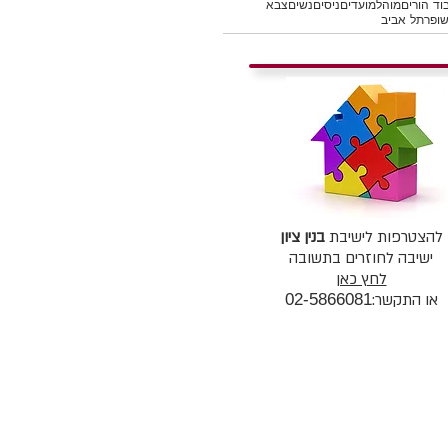
וד הורים
מוהל
מועדים
ניסים
נשים
צבא
ופר
תל אביב
להצטרפות לישיבת
בנין ציון
ישיבה לחוזרים בתשובה
לחץ כאן
או התקשר:
02-5866081