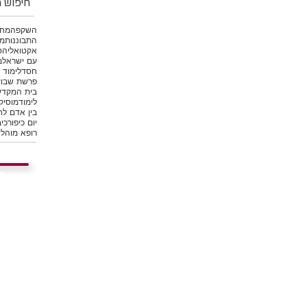
חיפוש מ
השקפה
מחש
התבוננות
מי
אקטואליה
ס
עם ישראל
מ
חסד
לימוד 
פרשת שבוע
בית המקד
לימוד
מוסיק
בין אדם לח
יום כיפור
כיב
רופא מוהל
ש