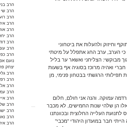
הרב בנימ
הרב שי א
הרב רועי
הרב אית
הרב אור
הרב יחזק
הרב דוד 
קף וחיזוק ולהעלות את ביטחוני 
הרב עומ
כי הערב, ערב החג אתפלל על מיטתי 
הרב כפי
וך מבוקשי: הצליחני ואשאר ער בליל 
נועם אפש
יצחק פר
חברי ואהיה מרוכז בסוגיה אף בשעות 
הרב גלע
 תפילותי הרגשתי בבטחון פנימי, מן 
הרב רפא
הרב אלון
הרב עמי
הרב אייל
דמה עמוקה. והנה אני חולם, חלום 
הרב שלמ
א.. אני חוזר להיות בן 18-19, אלו הן שלהי שנות החמישים, לא מכבר 
הרב ישר
 לתנועת העלייה החלוצית ובכוונתנו 
הרב נאו
ייתי חבר במועדון היהודי "מכבי" 
הרב אית