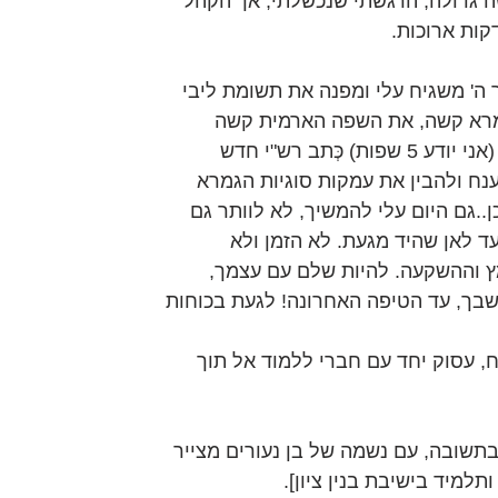
ה גדולה, הרגשתי שנכשלתי, אך הקהל 
קות ארוכות.
ה' משגיח עלי ומפנה את תשומת ליבי 
מרא קשה, את השפה הארמית קשה 
לקלוט בקלות כמו כל שפה אחרת (אני יודע 5 שפות) כְּתב רש"י חדש 
נח ולהבין את עמקות סוגיות הגמרא 
..גם היום עלי להמשיך, לא לוותר גם 
 לאן שהיד מגעת. לא הזמן ולא 
וההשקעה. להיות שלם עם עצמך, 
בך, עד הטיפה האחרונה! לגעת בכוחות 
, עסוק יחד עם חברי ללמוד אל תוך 
 יליד שנת 1929, חוזר בתשובה, עם נשמה של בן נעורים מצייר 
תלמיד בישיבת בנין ציון].  