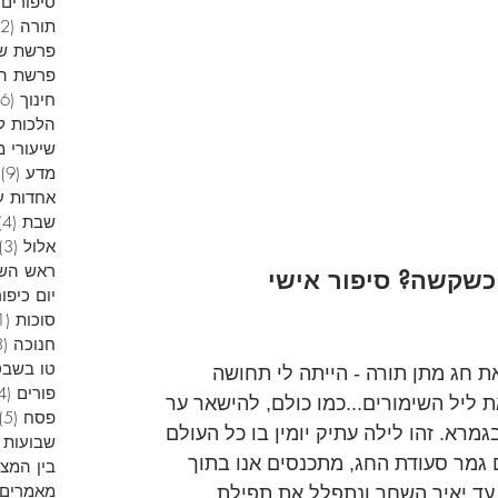
סיפורים 
תורה
(12)
פרשת ש
פרשת הש
חינוך
(6)
הלכות ל
שיעורי מ
מדע
(9)
9
אחדות ע
שבת
(4)
אלול
(3)
ראש הש
כשקשה? סיפור אישי
יום כיפור
סוכות
(1)
חנוכה
(13)
טו בשבט
 חג מתן תורה - הייתה לי תחושה 
פורים
(4)
ליל השימורים...כמו כולם, להישאר ער 
פסח
(5)
גמרא. זהו לילה עתיק יומין בו כל העולם 
שבועות
 גמר סעודת החג, מתכנסים אנו בתוך 
בין המצ
מאמרים 
 עד יאיר השחר ונתפלל את תפילת 