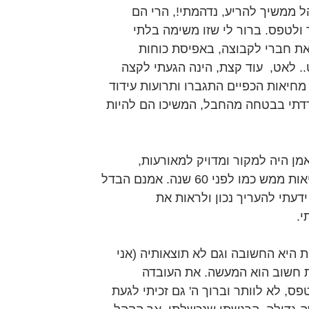
 ממשיך להריע, נדהמתי!, הרי הם 
 ולטפס. ברור לי שזו משימה בלתי 
את חברי לקבוצה, באפיסת כוחות 
. לאט,  עוד קצת, הינה הגעתי לקצה 
 מחיאות הכפיים התגברו ותרועות עידוד 
תי בבטחה מהחבל, המשיכו הם להיות 
מן היה למקור ומדויק למאורעות, 
לרגעים ולתחושות שאכן קרו במציאות ממש כמו לפני 60 שנה. אמנם הבדל 
 הבדיל בינם. ב1950 לא ידעתי להעריך נכון ולראות את 
.
 היא החשובה וגם לא תוצאותיה (אני 
 חשוב הוא המעשה. את העובדה 
, לא לוותר וברוך ה' גם זכיתי לגעת 