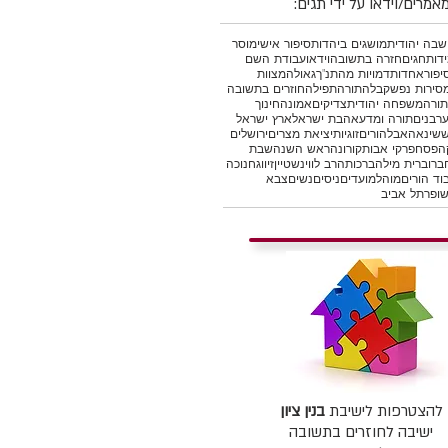
אמרים/וידאו על ידי תגים:
בה יהודית
מושגים ביהדות
סיפור אישי
מוסר
דות
חגים
חזרה בתשובה
וידאו
עבודת השם
יפור
אחדות
דמויות מהתנ"ך
גאולה
מצוות
סירות נפש
קבלה
תורה
תפילה
חוזרים בתשובה
תורה
משפחה יהודית
צדיקים
אמונה
חינוך
רבנים
תורה ומדע
אהבת ישראל
ארץ ישראל
ש
שינאה
אבל
הורים
זוגיות
יציאת מצרים
ירושלים
ה
פסח
פרקי אבות
קורונה
ראש השנה
שבת
ברו
ברית מילה
ברכות
הרב לווינשטיין
זיווג
חנוכה
וד הורים
מוהל
מועדים
ניסים
נשים
צבא
ופר
תל אביב
להצטרפות לישיבת
בנין ציון
ישיבה לחוזרים בתשובה