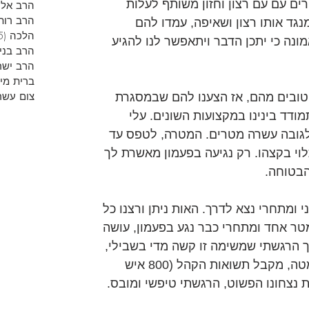
רים עם עם רצון וחזון משותף לעלות 
הרב אליר
הרב רות
נגד אותו רצון ושאיפה, עמדו להם 
הלכה
(5)
ונה כי יתכן הדבר ויתאפשר לנו להגיע 
הרב בני
הרב ישר
ברית מי
צום עשר
 טובים מהם, אז הצענו להם שבמסגרת 
מודד בינינו במקצועות השונים. עלי 
גובה עשרה מטרים. המטרה, לטפס עד 
וי בקצהו. רק נגיעה בפעמון מאשרת לך 
בטוחה.
י ומתחרי נצא לדרך. האות ניתן ורצנו כל 
ר אחד ומתחרי כבר נגע בפעמון, עושה 
ך הרגשתי שמשימה זו קשה מדי בשבילי, 
כוחותיי אוזלים וכשמתחרי כבר למטה, מקבל תשואות הקהל (800 איש 
ת נצחונו הפשוט, הרגשתי טיפשי ומובס.