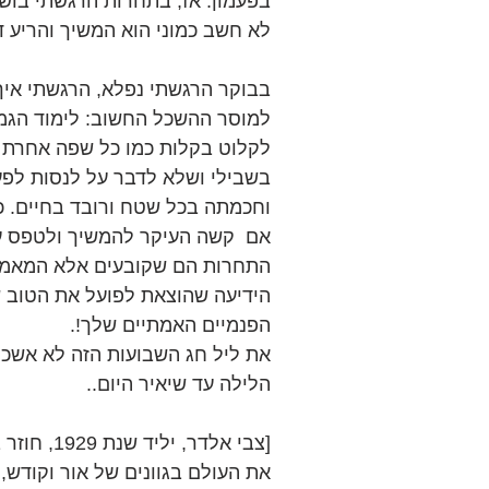
בפעמון. אז, בתחרות הרגשתי בוש
לא חשב כמוני הוא המשיך והריע ד
בבוקר הרגשתי נפלא, הרגשתי איך 
למוסר ההשכל החשוב: לימוד הג
בשבילי ושלא לדבר על לנסות לפע
וחכמתה בכל שטח ורובד בחיים. כן
אם  קשה העיקר להמשיך ולטפס עד
התחרות הם שקובעים אלא המאמץ 
הידיעה שהוצאת לפועל את הטוב ש
הפנמיים האמתיים שלך!.
את ליל חג השבועות הזה לא אשכח
הלילה עד שיאיר היום..
[צבי אלדר,
את העולם בגוונים של אור וקודש, ו