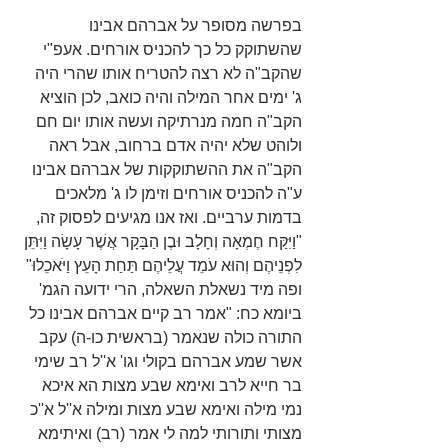
בפרשה מסופר על אברהם אבינו 
שהשתוקק כל כך להכניס אורחים. אעפ"י 
שהקב"ה לא רצה להטריח אותו שהרי היה 
ג' ימים אחר המילה והיה כואב, לכן הוציא 
הקב"ה חמה מנרתיקה ועשה אותו יום חם 
ולוהט שלא יהיה אדם ברחוב, אבל ראה 
הקב"ה את ההשתוקקות של אברהם אבינו 
ע"ה להכניס אורחים וזימן לו ג' מלאכים 
בדמות ערביים. ואז אנו מגיעים לפסוק זה, 
"וַיִּקַּח חֶמְאָה וְחָלָב וּבֶן הַבָּקָר אֲשֶׁר עָשָׂה וַיִּתֵּן 
לִפְנֵיהֶם וְהוּא עֹמֵד עֲלֵיהֶם תַּחַת הָעֵץ וַיֹּאכֵלוּ" 
ופה מיד נשאלת השאלה, הרי ידועה הגמ' 
ביומא כח: "אמר רב קיים אברהם אבינו כל 
התורה כולה שנאמר (בראשית כו-ה) עקב 
אשר שמע אברהם בקולי וגו' א''ל רב שימי 
בר חייא לרב ואימא שבע מצות הא איכא 
נמי מילה ואימא שבע מצות ומילה א''ל א''כ 
מצותי ותורותי למה לי אמר (רב) ואיתימא 