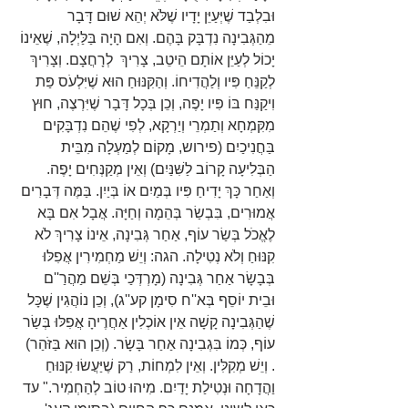
וּבִלְבַד שֶׁיְּעַיֵּן יָדָיו שֶׁלֹּא יְהֵא שׁוּם דָּבָר 
מֵהַגְּבִינָה נִדְבָּק בָּהֶם. וְאִם הָיָה בַּלַּיְלָה, שֶׁאֵינוֹ 
יָכוֹל לְעַיֵּן אוֹתָם הֵיטֵב, צָרִיךְ  לְרָחֲצָם. וְצָרִיךְ 
לְקַנֵּחַ פִּיו וְלַהֲדִיחוֹ. וְהַקִּנּוּחַ הוּא שֶׁיִּלְעֹס פַּת 
וִיקַנַּח בּוֹ פִּיו יָפֶה, וְכֵן בְּכָל דָּבָר שֶׁיִּרְצֶה, חוּץ 
מִקִּמְחָא וְתַמְרֵי וְיַרְקָא, לְפִי שֶׁהֵם נִדְבָּקִים 
בַּחֲנִיכַיִם (פירוש, מָקוֹם לְמַעְלָה מִבֵּית 
הַבְּלִיעָה קָרוֹב לַשִּׁנַּיִם) וְאֵין מְקַנְּחִים יָפֶה. 
וְאַחַר כָּךְ יָדִיחַ פִּיו בְּמַיִם אוֹ בְּיַיִן. בַּמֶּה דְּבָרִים 
אֲמוּרִים, בִּבְשַׂר בְּהֵמָה וְחַיָּה. אֲבָל אִם בָּא 
לֶאֱכֹל בְּשַׂר עוֹף, אַחַר גְּבִינָה, אֵינוֹ צָרִיךְ לֹא 
קִנּוּחַ וְלֹא נְטִילָה. הגה: וְיֵשׁ מַחְמִירִין אֲפִלּוּ 
בְּבָשָׂר אַחַר גְּבִינָה (מָרְדְּכַי בְּשֵׁם מַהֲרַ''ם 
וּבֵית יוֹסֵף בְּא''ח סִימָן קע''ג), וְכֵן נוֹהֲגִין שֶׁכָּל 
שֶׁהַגְּבִינָה קָשָׁה אֵין אוֹכְלִין אַחֲרֶיהָ אֲפִלּוּ בְּשַׂר 
עוֹף, כְּמוֹ בִּגְבִינָה אַחַר בָּשָׂר. (וְכֵן הוּא בַּזֹּהַר) 
. וְיֵשׁ מְקִלִּין. וְאֵין לִמְחוֹת, רַק שֶׁיַּעֲשׂוּ קִנּוּחַ 
וַהֲדָחָה וּנְטִילַת יָדַיִם. מִיהוּ טוֹב לְהַחְמִיר." עד 