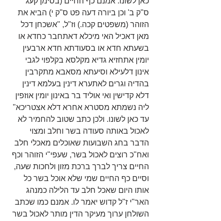
כאן לשונו. אמנם כף החיים (בסימן קעג' 
ס"ק ב' וכן ביורה דעה פט ס"ק י) הביא את 
הזוהר (משפטים קכה.) וז"ל, "אשכחן דכל 
מאן דאכיל האי מיכלא דאתחבר כחדא או 
בשעתא חדא או בסעודתא חדא ארבעין 
יומין אתחזיא גדיא מקלסא בקלפוי לגבי 
אינון דלעילא וסיעתא מסאבא מתקרבין 
בהדיה וגרים לאתערא דינין בעלמא דינין 
דלא קדישין ואי אוליד בר באינון יומין אוזפין 
ליה נשמתא מסטרא אחרא דלא אצטריכא" 
עד כאן לשונו. ולכן כתב שטוב להחמיר לא 
לאכול באותה סעודה בשר וחלב ומצוי 
הדבר בחג השבועות שאוכלים מאכלי חלב 
ואח"כ רוצים לאכול בשר, שעפי"י הזוהר וכף 
החיים צריך לברך ברכת מזון ולחכות שעה, 
וסיים כף החיים שמי שלא אוכל בשר כל 
אותו היום שאכל חלב עד הלילה כמנהג 
האר"י ז"ל קדוש יאמר לו. אמנם כמו שכתב 
השולחן ערוך מעיקר הדין מותר לאכול בשר 