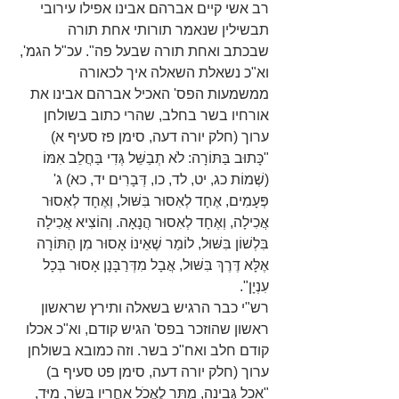
רב אשי קיים אברהם אבינו אפילו עירובי 
תבשילין שנאמר תורותי אחת תורה 
שבכתב ואחת תורה שבעל פה". עכ"ל הגמ', 
וא"כ נשאלת השאלה איך לכאורה 
ממשמעות הפס' האכיל אברהם אבינו את 
אורחיו בשר בחלב, שהרי כתוב בשולחן 
ערוך (חלק יורה דעה, סימן פז סעיף א) 
"כָּתוּב בַּתּוֹרָה: לֹא תְבַשֵּׁל גְּדִי בַּחֲלֵב אִמּוֹ 
(שְׁמוֹת כג, יט, לד, כו, דְּבָרִים יד, כא) ג' 
פְּעָמִים, אֶחָד לְאִסוּר בִּשּׁוּל, וְאֶחָד לְאִסוּר 
אֲכִילָה, וְאֶחָד לְאִסוּר הֲנָאָה. וְהוֹצִיא אֲכִילָה 
בִּלְשׁוֹן בִּשּׁוּל, לוֹמַר שֶׁאֵינוֹ אָסוּר מִן הַתּוֹרָה 
אֶלָּא דֶּרֶךְ בִּשּׁוּל, אֲבָל מִדְּרַבָּנָן אָסוּר בְּכָל 
עִנְיָן".
רש"י כבר הרגיש בשאלה ותירץ שראשון 
ראשון שהוזכר בפס' הגיש קודם, וא"כ אכלו 
קודם חלב ואח"כ בשר. וזה כמובא בשולחן 
ערוך (חלק יורה דעה, סימן פט סעיף ב) 
"אָכַל גְּבִינָה, מֻתָּר לֶאֱכֹל אַחֲרָיו בָּשָׂר, מִיָּד, 