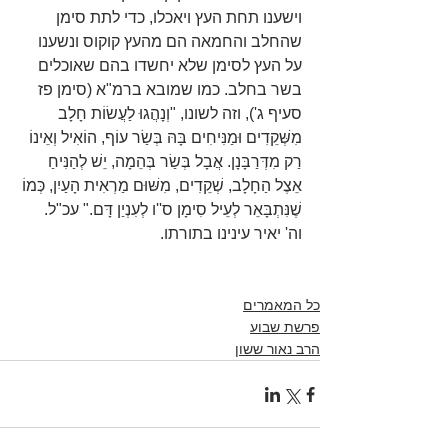
וישענו תחת העץ ויאכלו, כדי לתת סימן 
שהחלב והחמאה הם מהעץ קוקוס ונשענו 
על העץ לסימן שלא יחשדו בהם שאוכלים 
בשר בחלב. כמו שמובא ברמ"א (סימן פז 
סעיף ג'), וזה לשונו, "וְנָהֲגוּ לַעֲשׂוֹת חָלָב 
מִשְּׁקֵדִים וּמַנִּיחִים בָּהּ בְּשַׂר עוֹף, הוֹאִיל וְאֵינוֹ 
רַק מִדְּרַבָּנָן. אֲבָל בְּשַׂר בְּהֵמָה, יֵשׁ לְהַנִּיחַ 
אֵצֶל הַחָלָב, שְׁקֵדִים, מִשּׁוּם מַרְאִית הָעַיִן, כְּמוֹ 
שֶׁנִּתְבָּאֵר לְעֵיל סִימָן ס''ו לְעִנְיַן דָּם." עכ"ל. 
וה' יאיר עינינו בתורתו.
כל המאמרים
פרשת שבוע
הרב נאור ששון