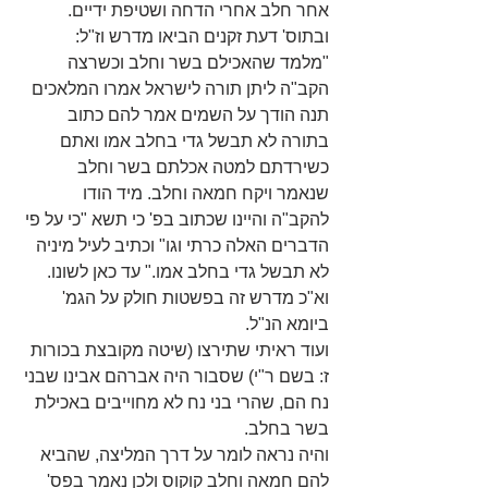
אחר חלב אחרי הדחה ושטיפת ידיים.
ובתוס' דעת זקנים הביאו מדרש וז"ל: 
"מלמד שהאכילם בשר וחלב וכשרצה 
הקב"ה ליתן תורה לישראל אמרו המלאכים 
תנה הודך על השמים אמר להם כתוב 
בתורה לא תבשל גדי בחלב אמו ואתם 
כשירדתם למטה אכלתם בשר וחלב 
שנאמר ויקח חמאה וחלב. מיד הודו 
להקב"ה והיינו שכתוב בפ' כי תשא "כי על פי 
הדברים האלה כרתי וגו" וכתיב לעיל מיניה 
לא תבשל גדי בחלב אמו." עד כאן לשונו. 
וא"כ מדרש זה בפשטות חולק על הגמ' 
ביומא הנ"ל.
ועוד ראיתי שתירצו (שיטה מקובצת בכורות 
ז: בשם ר"י) שסבור היה אברהם אבינו שבני 
נח הם, שהרי בני נח לא מחוייבים באכילת 
בשר בחלב.
והיה נראה לומר על דרך המליצה, שהביא 
להם חמאה וחלב קוקוס ולכן נאמר בפס' 