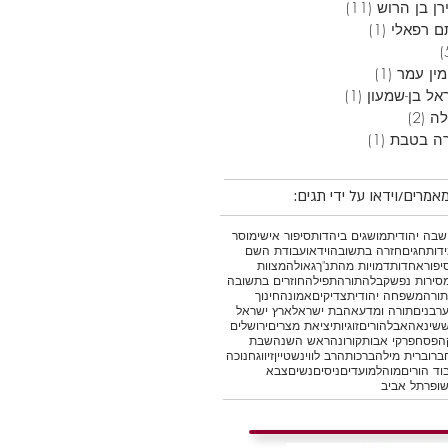
ן בן הרוש
(11)
11 פוסטים
ם רפאלי
(1)
פוסט 1
5 פוסטים
מין עמר
(1)
פוסט 1
אל בן-שמעון
(1)
פוסט 1
לה
(2)
2 פוסטים
ה בטבת
(1)
פוסט 1
אמרים/וידאו על ידי תגים:
בה יהודית
מושגים ביהדות
סיפור אישי
מוסר
דות
חגים
חזרה בתשובה
וידאו
עבודת השם
יפור
אחדות
דמויות מהתנ"ך
גאולה
מצוות
סירות נפש
קבלה
תורה
תפילה
חוזרים בתשובה
תורה
משפחה יהודית
צדיקים
אמונה
חינוך
רבנים
תורה ומדע
אהבת ישראל
ארץ ישראל
ש
שינאה
אבל
הורים
זוגיות
יציאת מצרים
ירושלים
ה
פסח
פרקי אבות
קורונה
ראש השנה
שבת
ברו
ברית מילה
ברכות
הרב לווינשטיין
זיווג
חנוכה
וד הורים
מוהל
מועדים
ניסים
נשים
צבא
ופר
תל אביב