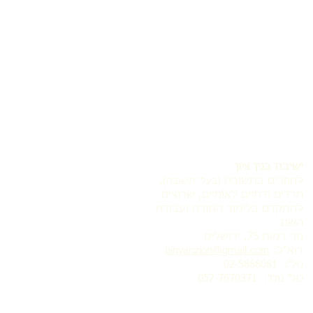
ישיבת בנין ציון
לחוזרים בתשובה
,
(בעלי תשובה)
חרדים ודתיים לאומיים, שרוצים
להתקדם בלימוד התורה ועבודת
השם
נוף רמות 75, ירושלים
דוא"ל:
binyanzion@gmail.com
טל': 02-5866081
טל' נוס':
052-7670371