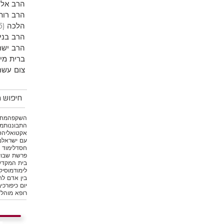
הרב אליר
הרב רות
הלכה
(5)
הרב בני
הרב ישר
ברית מי
צום עשר
חיפוש מ
השקפה
מחש
התבוננות
מי
אקטואליה
ס
עם ישראל
מ
חסד
לימוד 
פרשת שבוע
בית המקד
לימוד
מוסיק
בין אדם לח
יום כיפור
כיב
רופא מוהל
ש