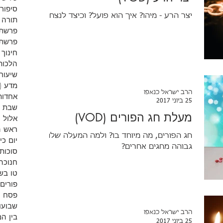
סיפורי
יצר הרע - מיהו? איך הוא פועל? וכיצד לנצחו?
תורה
פרשת 
פרשת 
חינוך
הלכות
שיעורי
מדע
(9)
הרב ישראל כנאפו
אחדות
25 ביוני 2017
שבת
מעלת חג הפורים (VOD)
אלול
)
ראש 
חג הפורים, מה מיוחד בו? ולמה המעלה שלו
יום כי
גבוהה מחגים אחרים?
סוכות
חנוכה
טו בש
פורים
פסח
)
שבועו
הרב ישראל כנאפו
בין ה
25 ביוני 2017