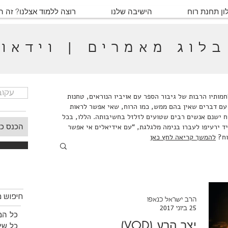
ון תחנת רוח
הישיבה שלנו
רוצה ללמוד אצלנו? זה 
בלוג מאמרים | וידאו
עקוב
ותיו הרבות של גיבור הספר עם אויביו הנוראים, טחנות
עם דברים שאין בהם ממש, כמו הרוח, שאי אפשר לראות
ח ישנם אנשים רבים שטועים לזלזל בחשיבותה. הללו, בכל
ד ירעיפו לעברו בנימה מלגלגת, “עם אידיאלים אי אפשר
וח?
להמשך קריאה לחץ כאן
חיפוש
חיפוש מ
הרב ישראל כנאפו
25 ביוני 2017
כל המ
יצר הרע (VOD)
כל שיע