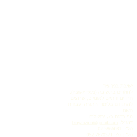
ישיבת בנין ציון
לחוזרים בתשובה
,
(בעלי תשובה)
חרדים ודתיים לאומיים, שרוצים
להתקדם בלימוד התורה ועבודת
השם
נוף רמות 75, ירושלים
דוא"ל:
binyanzion@gmail.com
טל': 02-5866081
טל' נוס':
052-7670371