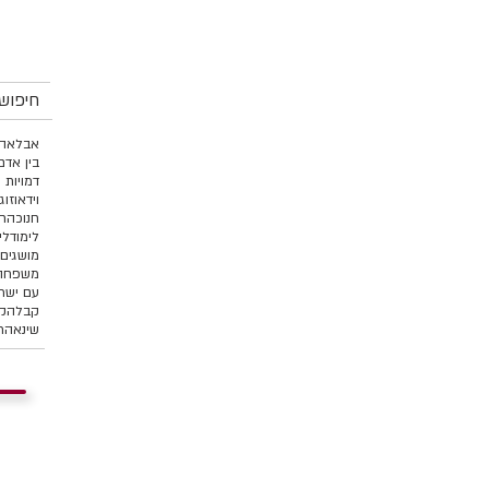
חיפוש 
אבל
אהב
בין אדם
דמויות 
וידאו
זוג
חנוכה
ח
לימוד
לי
מושגים 
משפחה 
עם ישר
קבלה
קו
שינאה
ת