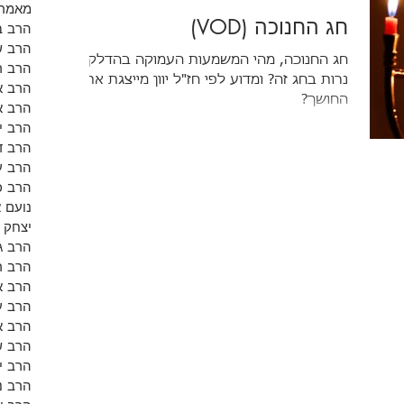
מאמרי
חג החנוכה (VOD)
הרב ב
הרב ש
חג החנוכה, מהי המשמעות העמוקה בהדלקת
הרב רו
נרות בחג זה? ומדוע לפי חז"ל יוון מייצגת את
הרב א
החושך?
הרב א
הרב י
הרב ד
הרב ע
הרב כ
נועם 
יצחק 
הרב ג
הרב ר
הרב אל
הרב ע
הרב א
הרב ש
הרב י
הרב נ