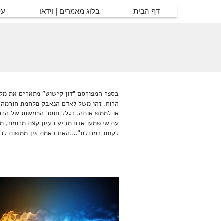
דף הבית
בלוג מאמרים | וידאו
על
בספר המפורסם “דון קישוט” מתארים את מלחמ
הרוח. זהו משל לאדם הנאבק מלחמת חורמה 
או לממש אותה. בגלל חוסר הממשות של הרו
עת שישמעו אדם מביע רעיון קצת מרומם, מי
לקנות במכולת”....האם באמת אין ממשות לר