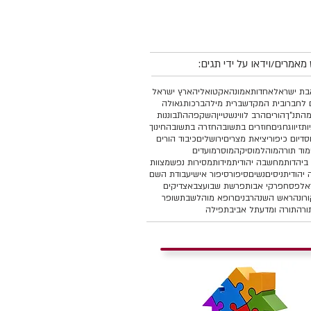
מאמרים/וידאו על ידי תגים:
ת ישראל
אחדות
אמונה
אקטואליה
ארץ ישראל
 לחברו
בית המקדש
ברית מילה
ברכות
גאולה
מהתנ"ך
הורים
הרב לווינשטיין
השקפה
התבוננות
יות
זיווג
חגים
חוזרים בתשובה
חזרה בתשובה
חינוך
סד
יום כיפור
יציאת מצרים
ירושלים
כיבוד הורים
מוד תורה
מוהל
מוסיקה
מוסר
מועדים
ביהדות
מחשבה יהודית
מידות
מסירות נפש
מצוות
יהודית
ניסים
נשים
סיפור
סיפור אישי
עבודת השם
אל
פסח
פרקי אבות
פרשת שבוע
צבא
צדיקים
רונה
ראש השנה
רבנים
רופא מוהל
שבת
שופר
ורה
תורה ומדע
תל אביב
תפילה