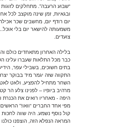
“שבוע הרעבה”. מתחלקים לזוגות ו
ובגאיות, זמן שינה מוקצב לכל אחד
יום רודף יום, מחשבים שכר אכילה
משמעותה להישאר יום בלי אוכל... 
צועדים.
בלילה האחרון מתאחדים כולם והו
כבר מכל התלאות שעברו עלינו השב
בתים חשוכים, בשבילי עפר, הידיע
התקווה שזה יגמר מיד בבוקר יצרה
השחר מתחיל להפציע, ולאט לאט מ
מרהיב ביופיו – לפנינו צלע הר ק
היפה - מאחריו רואים את הכנרת 
מפי אחד החברים “וואו!” הראשים 
קול נוסף נשמע. היה שווה לחכות 
המראה הנפלא הזה, הוצפנו כולנו