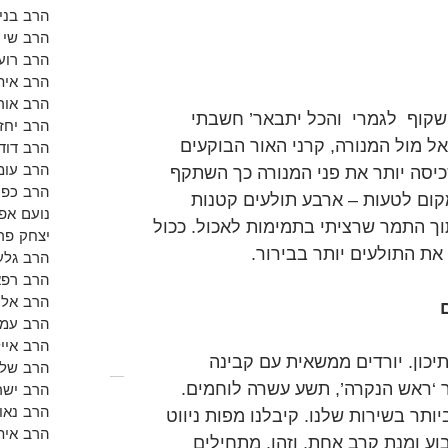
הרב בנימ
הרב שי א
הרב רועי
הרב אית
הרב אור
שקוף  לגמרי  והכל יתבאר’ חשבתי 
הרב יחזק
 מול המנורה, קרני האור הבוקעים 
הרב דוד 
הרב עומ
יסה יותר את פני המנורה כך השתקף 
הרב כפי
קום לטעות – ארבע תולעים קטנות 
נועם אפש
ך התמר שרציתי בתמימות לאכול. ככול 
יצחק פר
את התולעים יותר בבירור.
הרב גלע
הרב רפא
הרב אלון
הרב עמי
הרב אייל
כון. יורדים ממשאית עם קבינה 
הרב שלמ
 ‘ראש הנקרה’, תשע עשרה לוחמים. 
הרב ישר
הרב נאו
תר בשירות שלנו. קיבלנו מפות ניווט 
הרב אית
וע ומנת קרב אחת, וזהו. מתחילים 