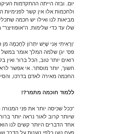
יום. ובזה הייתה ההתקדמות העיק
ולחכמות אלו אין קשר לפנימיות ה
מביאות לנו ואילו יש חכמה שתכל
שלו עד כדי שלימות. ה”אופוזיצר” מק
‘וְרָאִיתִי אָנִי שֶׁיֵּשׁ יִתְרוֹן לַחָכְמָה מ
פס’ יג) שלמה המלך אומר במשל א
רואים יותר טוב, הכל ברור ואין ב
חשוך, יותר מוסתר. אי אפשר לרא
החכמה מאירה לאדם בדרכו, והסיכ
ללמוד חוכמה מתמר?!
“ככל שכיסה יותר את פני המנורה כ
שיותר קרוב לאור נראה יותר ברור.
אחד הדברים היותר קשים לנו הוא 
פעם טען כלפי טענות על הדרך שבח