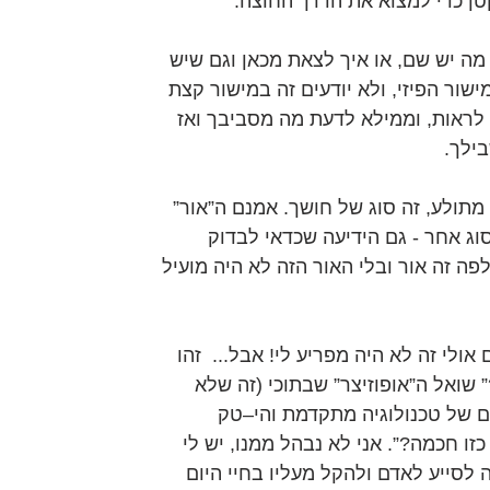
טן כדי למצוא את הדרך החוצה.
 מה יש שם, או איך לצאת מכאן וגם שיש 
שור הפיזי, ולא יודעים זה במישור קצת 
 לראות, וממילא לדעת מה מסביבך ואז 
בילך.
תולע, זה סוג של חושך. אמנם ה”אור” 
וג אחר - גם הידיעה שכדאי לבדוק 
ה זה אור ובלי האור הזה לא היה מועיל 
אולי זה לא היה מפריע לי! אבל...  זהו 
 שואל ה”אופוזיצר” שבתוכי (זה שלא 
ם של טכנולוגיה מתקדמת והי–טק 
ו חכמה?”. אני לא נבהל ממנו, יש לי 
לסייע לאדם ולהקל מעליו בחיי היום 