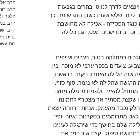
הרב אליר
יוצאים לדרך לנווט  בהרים בגבעות 
הרב רות
 ליום- שלש שעות כשבן הזוג שומר. כך 
הלכה
(5)
הרב בני
 כנגד הפסידה - אכילה לא מחושבת 
הרב ישר
 וכך ביום ישנים מעט, וגם בלילה 
ברית מי
צום עשר
לכים כמחלקה בטור, רעבים ועייפים 
וע, צועדים בכפר ערבי לא מוכר, בין 
ה שזה הלילה האחרון ניקרה בראשנו, 
 הרגשה שהלילה לא נגמר. סוף סוף, 
תחיל להאיר, ולפנינו מתגלה מחזה 
טן שקצת מסתיר אך מצטרף לתמונה 
וחלק נכבד מהעמק. אנחת הרווחה יוצאת 
לאט מתרוממים בסקרנות “איזה יופי” 
לילה שלם בחושך כדי שיתגלה לעינינו 
 בתחושת סיפוק. קצת אור הפך את 