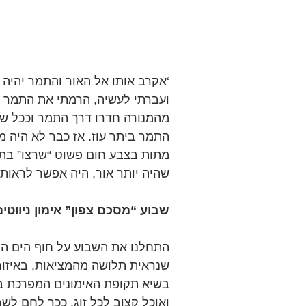
‘אקרב אותו אל האור והתמר יהיה 
ועברתי לעשיה, הרמתי את התמר אל
מהמנורה חדרו דרך התמר וככל שכ
התמר ביתר עוז. אז כבר לא היה מ
מתות בצבע חום פשוט “שרצו” בתו
שהיה יותר אור, היה אפשר לראות 
שבוע “מסכם צפון” אימון ניווטים
התחלנו את השבוע על חוף הים התי
שנראית תלושה מהמציאות, באיזור
בשיא תקופת האימונים המפרכת ביו
ואוכל קצוב לכל זוג, ככר לחם לשב