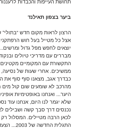
תחושת העייפות והכבדות לרעננות ו
ביער בצפון תאילנד
הרצון לראות מקום חדש “בתולי” ש
אצל כל מטייל בעל חוש הרפתקני. 
יוצאים לחפש מפל גדול ומרשים... ש
מבררים עם מדריכי טיולים ובנקודו
התקשורת עם המקומיים מקטינים א
ממשיכים. אחרי שעות של נסיעה, ח
כבדרך אגב, מצאנו סוף סוף את הכ
מהרכב לא שומעים שום קול מים ר
היער... ואנחנו באופטימיות אופיני
שלא יגמר לנו היום, אנחנו עוד נספ
נכנסים דרך סבך קשה ושבילים לא
לכאן הרבה מטיילים. המסלול רק 
התגלית החד