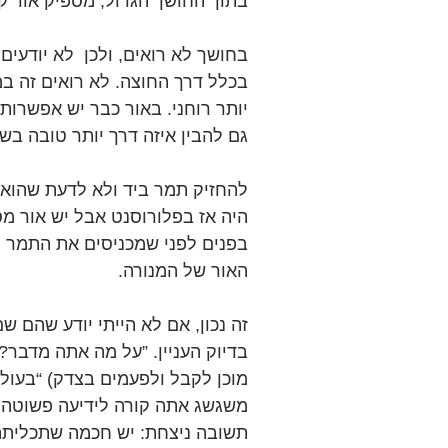
בתוך החושך הגדול, מספיק אור ק
בחושך לא רואים, ולכן  לא יודעים
בכלל דרך החוצה. לא רואים זה במי
יותר רוחני. באור כבר יש אפשרות
גם להבין איזה דרך יותר טובה בש
להחזיק תמר ביד ולא לדעת שהוא מ
היה אז בפלורוסנט אבל יש אור מס
בפנים לפני שמכניסים את התמר לפ
האור של המנורה.
זה נכון, אם לא הייתי יודע שהם שם 
בדיוק העניין. ”על מה אתה מדבר?”
מוכן לקבל ולפעמים בצדק) “בעול
משגשג אתה קורה לידיעה פשוטה כז
תשובה ניצחת: יש חכמה שתכליתה 