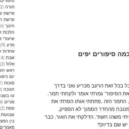
סיפורים 
תורה
(12)
פרשת ש
פרשת הש
חינוך
(6)
הלכות ל
שיעורי מ
מדע
(9)
9
אחדות ע
מה סיפורים יפים
שבת
(4)
אלול
(3)
ראש הש
יום כיפור
סוכות
(1)
 בכל זאת הרעב מכריע ואני בדרך 
חנוכה
(13)
ת הסיפור’ גמרתי אומר ולקחתי תמר. 
טו בשבט
, התמר הזה ,פתחתי אותו הסרתי את 
פורים
(4)
פסח
(5)
למטבח מהחדר הסמוך לא הספיק, 
שבועות
תי משהו חשוד. הדלקתי את האור. כבר 
בין המצ
 יש שם בדיוק?
מאמרים 