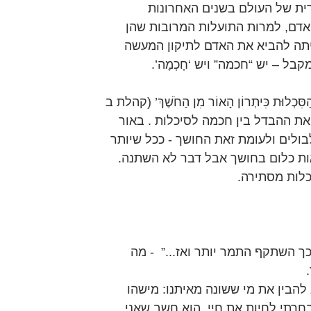
רית של העולם בשנים האחרונות 
אדם, למרות התועלות המרובות שהן 
יתה להביא את האדם לתיקון המעשה 
בל – יש “חכמה” ויש ‘חָכְמָה’.
ִן הַסִּכְלוּת כִּיתְרוֹן הָאוֹר מִן הַחֹשֶׁךְ’ (קהלת ב 
ת ההבדל בין חכמה לסיכלות . באור 
לבולים ולעומת זאת החושך - ככל שיותר 
ות כלום בחושך אבל דבר לא השתנה.
לות מסתירה.
ך השתקף התמר יותר ואז...”  - מה 
להבין את מי ששונה מאיתנו: מישהו 
רתי לחיות את חיי, הוא חשב שאני 