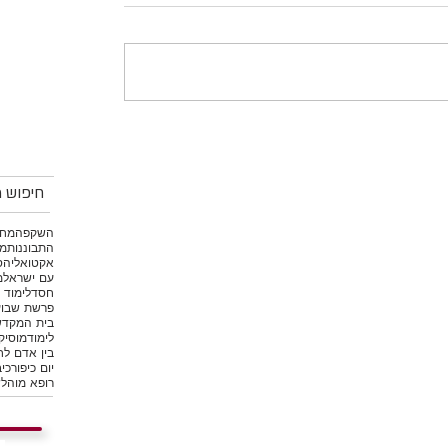
חיפוש מ
השקפה
מחש
התבוננות
מי
אקטואליה
ס
עם ישראל
מ
חסד
לימוד 
פרשת שבוע
בית המקד
לימוד
מוסיק
בין אדם לח
יום כיפור
כיב
רופא מוהל
ש