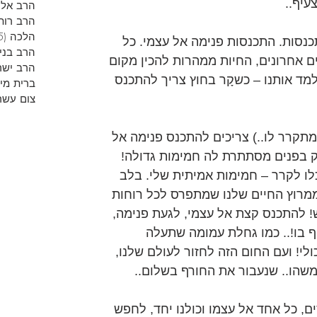
עיף..
הרב אליר
הרב רות
הלכה
(5)
כנסות. התכנסות פנימה אל עצמי. כל 
הרב בני
 אחרונים, החיות ממהרות להכין מקום 
הרב ישר
מד אותנו – כשקָר בחוץ צריך להתכנס 
ברית מי
צום עשר
מתקרר לו..) צריכים להתכנס פנימה אל 
ק בפנים מסתתרת לה חמימות גדולה! 
לו לקרר – חמימות אמיתית שלי. בלב 
מרוץ החיים שלנו שמתפרס לכל רוחות 
! להתכנס קצת אל עצמי, לגעת פנימה, 
 בו!.. כמו גחלת עמומה שתעלה 
! ועם החום הזה לחזור לעולם שלנו, 
משהו.. שנעבור את החורף בשלום..
ים, כל אחד אל עצמו וכולנו יחד, לחפש 