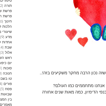
סיפורים 
תורה
(12)
פרשת ש
פרשת הש
חינוך
(6)
הלכות ל
שיעורי מ
מדע
(9)
9
אחדות ע
שבת
(4)
אלול
(3)
ראש הש
יום כיפור
סוכות
(1)
ה נכון הרבה מחקר משקיעים בזה!.. 
חנוכה
(13)
טו בשבט
פורים
(4)
פסח
(5)
כנפי הדימיון, כמה מאות שנים אחורה 
שבועות
בין המצ
מאמרים 