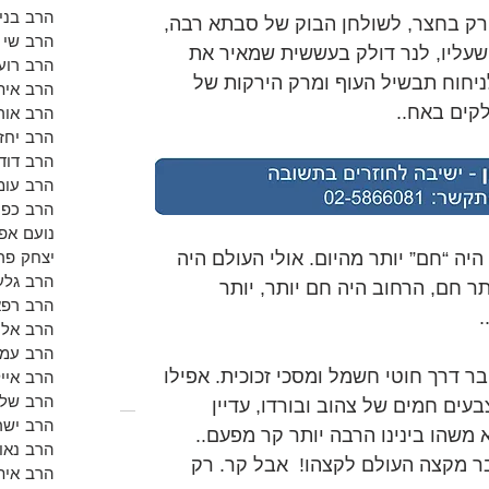
הרב בנימ
ירק בחצר, לשולחן הבוק של סבתא רבה, 
הרב שי א
שעליו, לנר דולק בעששית שמאיר את 
הרב רועי
ניחוח תבשיל העוף ומרק הירקות של 
הרב אית
קים באח..
הרב אור
הרב יחזק
הרב דוד 
הרב עומ
הרב כפי
נועם אפש
יצחק פר
יה “חם” יותר מהיום. אולי העולם היה 
הרב גלע
ר חם, הרחוב היה חם יותר, יותר 
הרב רפא
.
הרב אלון
הרב עמי
ר דרך חוטי חשמל ומסכי זכוכית. אפילו 
הרב אייל
הרב שלמ
ים חמים של צהוב ובורדו, עדיין 
הרב ישר
 משהו בינינו הרבה יותר קר מפעם.. 
הרב נאו
ר מקצה העולם לקצהו!  אבל קר. רק 
הרב אית