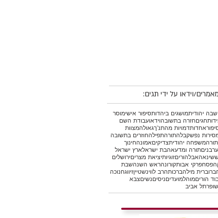
אמרים/וידאו על ידי תגים:
בה יהודית
מושגים ביהדות
סיפור אישי
מוסר
דות
חגים
חזרה בתשובה
וידאו
עבודת השם
יפור
אחדות
דמויות מהתנ"ך
גאולה
מצוות
סירות נפש
קבלה
תורה
תפילה
חוזרים בתשובה
תורה
משפחה יהודית
צדיקים
אמונה
חינוך
רבנים
תורה ומדע
אהבת ישראל
ארץ ישראל
ש
שינאה
אבל
הורים
זוגיות
יציאת מצרים
ירושלים
ה
פסח
פרקי אבות
קורונה
ראש השנה
שבת
ברו
ברית מילה
ברכות
הרב לווינשטיין
זיווג
חנוכה
וד הורים
מוהל
מועדים
ניסים
נשים
צבא
ופר
תל אביב