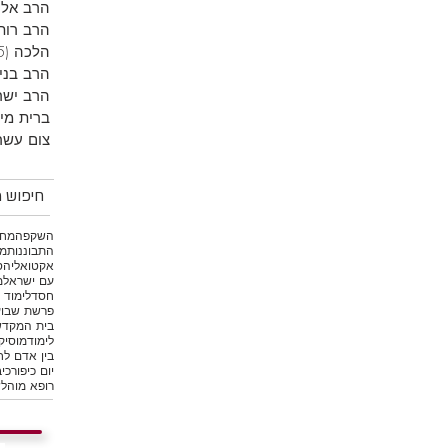
הרב אליר
הרב רות
הלכה
(5)
הרב בני
הרב ישר
ברית מי
צום עשר
חיפוש מ
השקפה
מחש
התבוננות
מי
אקטואליה
ס
עם ישראל
מ
חסד
לימוד 
פרשת שבוע
בית המקד
לימוד
מוסיק
בין אדם לח
יום כיפור
כיב
רופא מוהל
ש