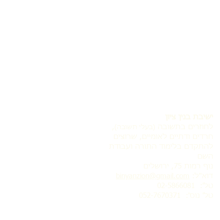
ישיבת בנין ציון
לחוזרים בתשובה
,
(בעלי תשובה)
חרדים ודתיים לאומיים, שרוצים
להתקדם בלימוד התורה ועבודת
השם
נוף רמות 75, ירושלים
דוא"ל:
binyanzion@gmail.com
טל': 02-5866081
טל' נוס':
052-7670371