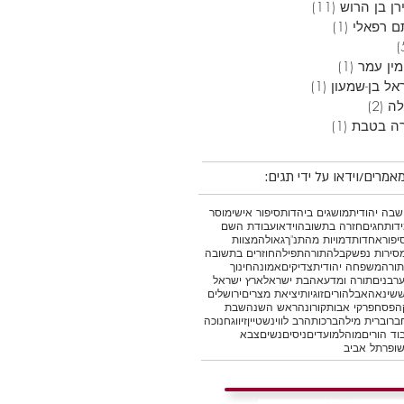
ן בן הרוש
(11)
11 פוסטים
ם רפאלי
(1)
פוסט 1
5 פוסטים
מין עמר
(1)
פוסט 1
אל בן-שמעון
(1)
פוסט 1
לה
(2)
2 פוסטים
ה בטבת
(1)
פוסט 1
אמרים/וידאו על ידי תגים:
בה יהודית
מושגים ביהדות
סיפור אישי
מוסר
דות
חגים
חזרה בתשובה
וידאו
עבודת השם
יפור
אחדות
דמויות מהתנ"ך
גאולה
מצוות
סירות נפש
קבלה
תורה
תפילה
חוזרים בתשובה
תורה
משפחה יהודית
צדיקים
אמונה
חינוך
רבנים
תורה ומדע
אהבת ישראל
ארץ ישראל
ש
שינאה
אבל
הורים
זוגיות
יציאת מצרים
ירושלים
ה
פסח
פרקי אבות
קורונה
ראש השנה
שבת
ברו
ברית מילה
ברכות
הרב לווינשטיין
זיווג
חנוכה
וד הורים
מוהל
מועדים
ניסים
נשים
צבא
ופר
תל אביב