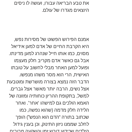
את טבע הבריאה עבורו, ועושה לו ניסים 
היוצאים מגדרו של עולם.
אמנם הפירוש הפשוט של מסירות נפש, 
היא הקרבת החיים של אדם למען אידיאל 
מסוים, כמו אותו חייל שנהרג למען מדינתו. 
אבל גם כאשר אדם מקריב חלק מעצמו 
ופועל למען האחר מבלי לחשוב על טובתו 
האישית, הרי הוא מסר משהו מנפשו.
הדבר הזה נמצא בצורה מושרשת ומוטבעת 
אצל נשים, הרבה יותר מאשר אצל גברים.
למשל, בתקופת ההריון כוחותיה ומזונה של 
האמא הולכים גם למישהו ‘אחר’. ואחר 
הלידה חלק מדמה (שהוא נפשה, כמו 
שכתוב בתורה “הדם הוא הנפש”) הופך 
לחלב שממנו ניזון התינוק, וכן בענין גידול 
הילדים שכידוע דורש זמן והשקעה מרובים 