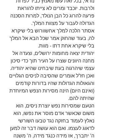
נוראי, בכל זאת עשו מאמץ כביר לפרות 
ולרבות. יוכבד ומרים לא צייתו להוראת 
פרעה להרוג כל הבן הנולד, למרות הסכנה 
הגדולה לעבור על מצוות המלך.
אסתר הלכה למלך אחשוורוש בלי שיקרא 
לה, בעוד שהחוק אמר שכל הבא אל המלך 
בלי שיקרא אחת דתו - מוות.
יהודית יצאה מחומות ירושלים, וצעדה אל 
מחנה היוונים שצרו על העיר תוך כדי סיכון 
עצמי שיהרגוה בעת שיבחינו שהיא יהודיה.
ואכן חז”ל אומרים שהסיבה לניסים הגלויים 
והגאולות הגדולות שהיו בדורות קודמים 
(ואינם היום) הינה מסירות הנפש המיוחדת 
שהיתה להם.
הטעם שמסירות נפש יוצרת ניסים, הוא 
משום שכאשר אדם מוסר את נפשו, הוא 
נאלץ לעמוד בחזקה נגד טבעו השורשי 
לדאוג לעצמו. ואם הוא עושה דבר זה למען 
ה’ יתברך, אז מידה כנגד מידה, ה’ משנה 