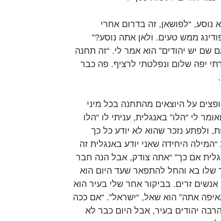
נוסע, “לפושאן, זה בדרום אחרי 
פודינג ממש טעים. ולאן אתה נוסע?” 
 שם יש יהודים” הוא אמר לי. “זה תחנה 
י יפה שלום ונפלטתי לרציף. פה כבר 
פצים על היוצאים מהתחנה בכל מיני 
ר לי “הלו” באנגלית, עניתי לו “הלו 
, ולפתע נזכר שהוא לא יודע כל כך 
“המילה היחידה שאני יודע באנגלית זה 
גלית אם כך” “אתה צודק, אבל הנה חבר 
ר שלו בא והחל להתפאר שעד היום הוא 
לקח בתלת אופן – מונית שלו 284 אנשים זרים. בביקור אחר שלי בעיר הוא 
ר לי שהוא הגיע ל 289. “מאיפה אתה” הוא שאל, “ישראל”. “אם ככה 
רבה יהודים בעיר, אבל היום כבר לא 