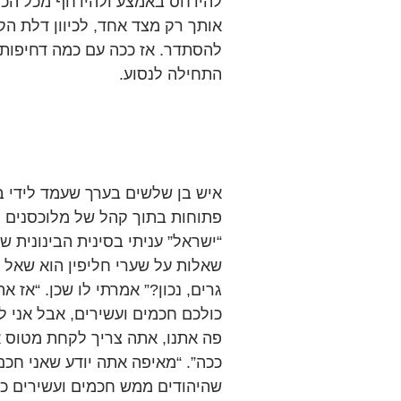
להידחס באמצע ולהידחף מכל הכיו
אותך רק מצד אחד, לכיוון דלת הקר
להסתדר. אז ככה עם כמה דחיפות 
התחילה לנסוע.
איש בן שלשים בערך שעמד לידי בה
פתוחות בתוך קהל של מלוכסנים מ
“ישראל” עניתי בסינית הבינונית שר
שאלות על שערי חליפין הוא שאל א
גרים, נכון?” אמרתי לו שכן. “אז אתה
כולכם חכמים ועשירים, אבל אני ל
פה אתנו, אתה צריך לקחת מטוס או 
ככה”. “מאיפה אתה יודע שאני חכם 
שהיהודים ממש חכמים ועשירים כי