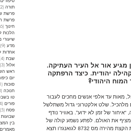
סיפורים 
תורה
(12)
פרשת ש
פרשת הש
חינוך
(6)
הלכות ל
שיעורי מ
מדע
(9)
9
אחדות ע
שבת
(4)
 מגיע אור אל העיר העתיקה. 
אלול
(3)
ראש הש
ילה יהודית. כיצד הרפתקה 
יום כיפור
 המוח היהודי? 
סוכות
(1)
חנוכה
(13)
, מאות עד אלפי אנשים מחכים לעבור 
טו בשבט
פורים
(4)
 מלהכיל. שלט אלקטרוני גדול משתלשל 
פסח
(5)
יחור של זמן לא ידוע”. באוויר נודף 
שבועות
 מציף את האולם. לפתע נשמע קולה של 
בין המצ
הקריינית, “נוסעים נכבדים, הרכבת הקצת מהירה מס 8732 לגואנגז’ו תצא 
מאמרים 