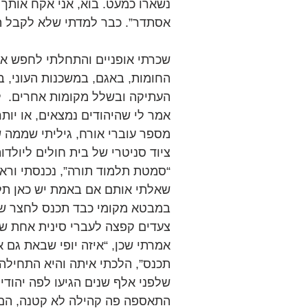
נשארו כמעט. בוא, אני אקח אותך ל
אסתדר”. כבר למדתי שלא לקבל ה
שכרתי אופניים והתחלתי לחפש את 
החומות, באגם, במשכנות העוני, ב
העתיקה ובשלל מקומות אחרים.  ל
אמר לי שהיהודים נמצאים, או יותר
מספר עוברי אורח, גיליתי שממה 
ציוד סניטרי של בית חולים ליולד
“סמטת תלמוד תורה”, נכנסתי וראי
שאלתי אותם אם באמת יש כאן תל
במבטא מקומי כבד תכנס לחצר שם
צעדים קפצה לעברי סינית אחת ש
אמרתי שכן, “איזה יופי שבאת גם אנ
תכנס”, הלכתי איתה והיא התחילה 
שלפני אלף שנים הגיעו לפה יהודי
התאספה פה קהילה לא קטנה, הם בנ