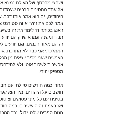
ושחצי מהכסף של העולם נמצא אצל
אל אחד מהסינים הרבים שעמדו דחו
היהודים, גם הוא אמר אותו דבר. עו
אמר לכם את זה?” איזה סטודנט צ
ז’אנג בכיתה ח’ לימד את זה בשיעו
תנ”ך ומשנה וגמרא שרק הם יודעים
זה הם מאוד חכמים, וגם יודעים ל
הממלכתי אני כבר לא מתווכח. אולי
האנשים שאני מכיר יוצאים מן הכל
אפשרות לשכור אוטו ולא להידחס כ
מספיק יהודי. 
אחרי כמה חודשים טיילתי עם חבר 
חושבים על היהודים. מיד הוא קפץ
בסינית עם כל מיני פסוקים וציטוט
ואז באמת נהיה עשירים. כמה חודש
חנות ספרים שלט גדול, “רב המכר 