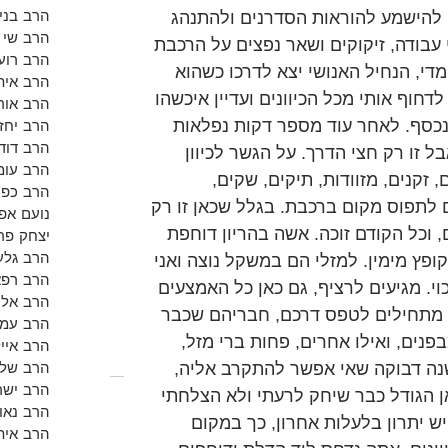
הרב בנימ
תבקשים להישמע להוראות הסדרנים ולהתנהג 
הרב שי א
 עבודה, זיקוקים ושאר נפצים על הרכבת 
הרב רועי
די, הנחיל האנושי יצא לדרכו כשהוא 
הרב אית
דחוף אותי מכל הכיוונים ועדיין איכשהו 
הרב אור
נכסף. לאחר עוד מספר דקות נפלאות 
הרב יחזק
הרב דוד 
ל זו רק חצי הדרך. על הגשר לכיוון 
הרב עומ
 זקנים, מזוודות, תיקים, שקים, 
הרב כפי
ם לתפוס מקום ברכבת. בגלל שכאן זו רק 
נועם אפש
 וכל הקודם זוכה. אשה בהריון דוחפת 
יצחק פר
הרב גלע
ופץ מימין. למזלי הם במשקל נוצה ואני 
הרב רפא
י. מגיעים לרציף, גם כאן כל האמצעים 
הרב אלון
 מתחילים לטפס דרכם, חבריהם שכבר 
הרב עמי
ים, ואילו אחרים, פחות ברי מזל, 
הרב אייל
הרב שלמ
שנה דבוקה שאי אפשר להתקרב אליה, 
הרב ישר
ן הגודל כבר שיחק לרעתי ולא הצלחתי 
הרב נאו
 יתרון בלעלות אחרון, כך במקום 
הרב אית