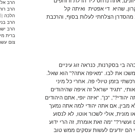
ונים, אתה נדחס ליד הדלת ודוחפים 
הרב אליר
ון, שהיא  די אפטית  ואיתה קל 
הרב רות
הלכה
(5)
מהסדרן הצלחתי לעלות בסוף, והרכבת 
הרב בני
הרב ישר
ברית מי
צום עשר
ה בי בסקרנות, כנראה זוג עיניים 
שכו את לבו. “מאיפה אתה?” הוא שאל. 
כשתי בזמן טיולי פה. אחרי כל מיני 
ותי, “תגיד ישראל זה איפה שהיהודים 
 יהודי?”, “כן”. “איזה יופי, אתם היהודים 
א מבין, אם אתה יהודי למה אתה נמעך 
מונית, אולי לשכור אוטו, לא לנסוע 
ועשיר?” “מה זאת אומרת, זה הרי ידוע 
 הם יודעים לעשות עסקים ממש טוב 