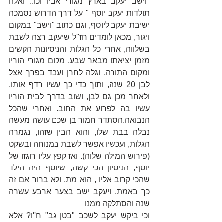
''וישב יעקב בארץ מגורי אביו וכו.. ואלה 
תולדות יעקב יוסף " על דרך הדרוש נסמכה 
ישיבת יעקב ליוסף, וגם כתוב "וישב" במקום 
ויגור, מכאן לומדים חז''ל שיעקב רצה לשבת 
בשלווה, אחרי כל הגלות והניסיונות הקשים 
מזמן יציאתו מבאר שבע, מקום מגורי הוריו 
ומקום התורה, וגלה לחרן ועבד בפרך אצל 
לבן 20 שנה, ותוך כדי כך עשיו רדף אותו, 
ולאחר מכן גם לבן, ושוב בדרך לבית הוריו 
עשיו בה לפרוע את החוב. ואחרי שהכל 
הנבואה.הסתדר חמור בן שכם עושה מעשה 
נבלה בבת שלו, והוא הבין שזהו, נגמרה 
הגלות, ועכשיו אפשר לשבת במנוחה ובשקט 
(פירוש המילה שלוה). ואז קפץ עליו רוגזו של 
יוסף, הניסיון הכי קשה, שיוסף היה הילד 
שהכי קרוב אליו , הוא מת, ולא ברור אם זה 
כך באמת. ויעקב ישב בצער ארבע עשרה 
שנה והסתלקה ממנו 
וכי ביקש יעקב לשכב "בטן גב" ח''ו? אלא 