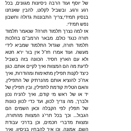
של יוסף ועוד הרבה ניסיונות מגוונים, בכל 
רגע ורגע. ובשביל לקלוט, להבין שאנחנו 
בנסיון תמידי,צריך התבוננות גדולה וחשבון 
נפש תמידי.
אז למה נצרך תלמוד תורה? שנאמר תלמוד 
תורה כנגד כולם. מבאר הרמב''ם בהלכות 
תלמוד תורה, שגדול התלמוד שמביא לידי 
מעשה. ועוד אמרו חז''ל אין בור ירא חטא 
ולא עם הארץ חסיד. הכוונה בזה בשביל 
לדעת מה הם המצוות ואיך לקיים אותם. כגון 
כיצד לקנות תפילין מתאימות ומהודרות, ואיך 
אח"כ להוציא אותם מהנרתיק של התפילין, 
והאם הטלית קודמת לתפילין, ובין תפילין של 
יד או של ראש מי קודם, ואיך להניח נכון 
ולברך, מה צריך לכוון, ועד כדי לכוון כוונות 
של תפלין לפי הקבלה וכאן השמים הם 
הגבול... וכך בכל תרי'ג המצוות מהתורה, 
ומצוות מדברי חכמים, וכן בדרכי עבודת 
השם, אמונה. וכן איך להבחין בניסיון, ואיך 