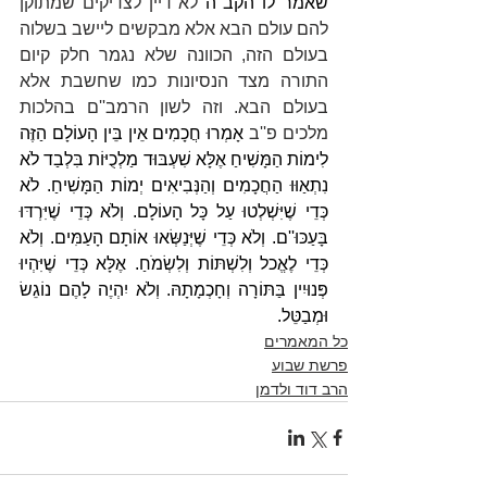
שאמר לו הקב''ה
 לא דיין לצדיקים שמתוקן 
להם עולם הבא אלא מבקשים ליישב בשלוה 
בעולם הזה, הכוונה שלא נגמר חלק קיום 
התורה מצד הנסיונות כמו שחשבת אלא 
בעולם הבא. וזה לשון הרמב''ם בהלכות 
מלכים פ''ב 
אָמְרוּ חֲכָמִים אֵין בֵּין הָעוֹלָם הַזֶּה 
לִימוֹת הַמָּשִׁיחַ אֶלָּא שִׁעְבּוּד מַלְכֻיּוֹת בִּלְבַד לֹא 
נִתְאַוּוּ הַחֲכָמִים וְהַנְּבִיאִים יְמוֹת הַמָּשִׁיחַ. לֹא 
כְּדֵי שֶׁיִּשְׁלְטוּ עַל כָּל הָעוֹלָם. וְלֹא כְּדֵי שֶׁיִּרְדּוּ 
בָּעַכּוּ''ם. וְלֹא כְּדֵי שֶׁיְּנַשְּׂאוּ אוֹתָם הָעַמִּים. וְלֹא 
כְּדֵי לֶאֱכל וְלִשְׁתּוֹת וְלִשְׂמֹחַ. אֶלָּא כְּדֵי שֶׁיִּהְיוּ 
פְּנוּיִין בַּתּוֹרָה וְחָכְמָתָהּ. וְלֹא יִהְיֶה לָהֶם נוֹגֵשׂ 
וּמְבַטֵּל.
כל המאמרים
פרשת שבוע
הרב דוד ולדמן