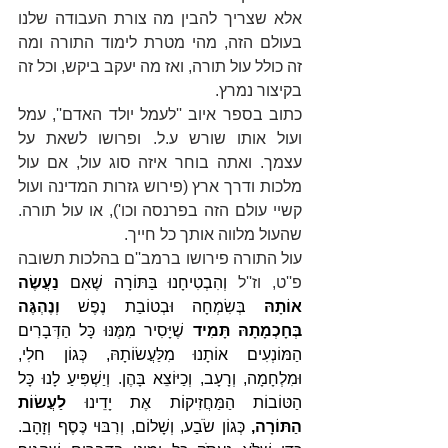
אלא שצריך להבין מה צורת העבודה שלנו 
בעולם הזה, מהי מטרת לימוד התורה ומה 
זה כולל עול תורה, ואז מה יעקב ביקש, וכל זה 
בקיצור נמרץ.
כתוב בספר איוב ''לעמל יולד האדם'', עמל 
ועול אותו שורש ע.ל. ופרושו לשאת על 
עצמך. ואתה בוחר איזה סוג עול, אם עול 
מלכות ודרך ארץ (פירוש גזרות המדינה ועול 
קשיי עולם הזה בפרנסה וכו'), או עול תורה. 
שהעול מלווה אותך כל חייך.
עול התורה פירושו ברמב''ם בהלכות תשובה 
פ''ט, וז''ל 
וְהִבְטִיחָנוּ בַּתּוֹרָה שֶׁאִם 
נַעֲשֶׂה 
אוֹתָהּ
 בְּשִׂמְחָה
וּבְטוֹבַת נֶפֶשׁ
 וְנֶהְגֶּה 
בְּחָכְמָתָהּ תָּמִיד
 שֶׁיָּסִיר מִמֶּנּוּ כָּל הַדְּבָרִים 
הַמּוֹנְעִים אוֹתָנוּ מִלַּעֲשׂוֹתָהּ, כְּגוֹן חלִי, 
וּמִלְחָמָה, וְרָעָב, וְכַיּוֹצֵא בָּהֶן. וְיַשְׁפִּיעַ לָנוּ כָּל 
הַטּוֹבוֹת הַמַּחֲזִיקוֹת אֶת יָדֵינוּ 
לַעֲשׂוֹת 
הַתּוֹרָה,
 כְּגוֹן שֹׂבַע, וְשָׁלוֹם, וְרִבּוּי כֶּסֶף וְזָהָב. 