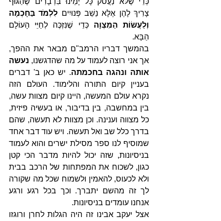
כְּדֵי שֶׁלֹּא נַעֲסֹק כָּל יָמֵינוּ בִּדְבָרִים שֶׁהַגּוּף 
צָרִיךְ לָהֶן אֶלָּא נֵשֵׁב פְּנוּיִים 
לִלְמֹד בַּחָכְמָה 
וְלַעֲשׂוֹת הַמִּצְוָה
 כְּדֵי שֶׁנִּזְכֶּה לְחַיֵּי הָעוֹלָם 
הַבָּא. 
בהמשך דבריו הרמב"ם מבאר את ההפך, 
אך אני רוצה לעמוד על מה שהדגשנו, 
נעשה 
אותה ונהגה בחכמתה
. יש כאן ב' דברים 
בעניין קיום התורה והלימוד. העולם הזה 
נקרא עולם המעשה, היינו קיום מצוות עשה, 
בין במחשבה, בין בדיבור, או בעשיה פיזית, 
כל מצווה וענינה. וכן מצוות לא תעשה, שהם 
בדרך כלל שב ואל תעשה. ויש עוד דבר אחד 
שמוסיף לנו ספר מסילת ישרים והוא לעמוד 
בניסיונות, שזה יכול להיות מדבר הכי קטן 
כגון, לשכוח את המפתחות של הרכב בבית 
ולא לכעוס, להאמין ולשמוח שכל מה שקורה 
לך זה מהשם יתברך. וכך בכל רגע ורגע 
אנחנו עומדים בניסיונות. 
אצל יעקב אבינו זה היה הגלות לחרן ורוגזו 