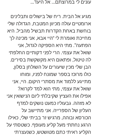
עונים לי במרוצתם... אל היעד...
מגיע אל הבית. ריח של בישולים ותבלינים 
ארומטיים עולה מכיוון המטבח, הגדולה שלי 
בוחשת באחת הקדרות תבשיל מהביל. היא 
מחייכת ואומרת לי “היי אבא, אני מכינה לך 
הפתעה”. מתי היא הספיקה לגדול, אני 
שואל את עצמי. הרי לפני דקותיים החלפתי 
לה טיטול, ופתאום היא מקשקשת בסירים. 
הבן שלי מכין שיעורים על השולחן בסלון, 
כולו מרוכז בספר שמונח לפניו, ומוחו 
מתייגע ללמוד את מסתרי היקום. היי, אני 
שואל את עצמי, מתי הוא למד לקרוא? 
אפילו את העציץ שקיבלתי ליום הנישואין אני 
לא מזהה. גבעוליו כמעט נושקים למדף 
העליון של הספרייה. אני מתיישב על 
הכורסא ובוהה, מרגיש זר בביתי שלי, כאילו 
הרגע נחתתי מעל קליע מעופף. כשטסתי על 
הקליע ראיתי כתם מטושטש, כשנעצרתי 