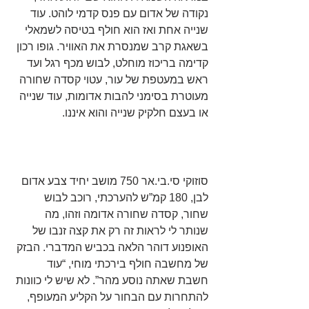
נקודה של אדום עם פנס קדמי לוהט. עוד 
שנייה אחת ואז הוא חולף בטיסה לשמאלי 
בשאגת קרב שמנסרת את האוויר. גופו רכון 
קדימה בריכוז מוחלט, לבוש מכף רגל ועד 
ראש במעטפת של עור, עטוי קסדה שחורה 
מעוטרת בסימני להבות אדומות, עוד שנייה 
או בעצם חלקיק שנייה והוא איננו.      
סוזוקי סי.בי.אר 750 מושב יחיד צבע אדום 
לבן, 180 קמ”ש להערכתי, רוכב לבוש 
שחור, קסדה שחורה אדומה וזהו, מה 
שנותר לי לראות זה רק את קצה זנבו של 
האופנוע דוהר הלאה בכביש המדברי. הבזק 
של מחשבה חולף בירכתי מוחי, “עוד 
חשבת שאתה נוסע מהר”. לא שיש לי כוונות 
להתחרות עם הבחור על הקליע המעופף, 