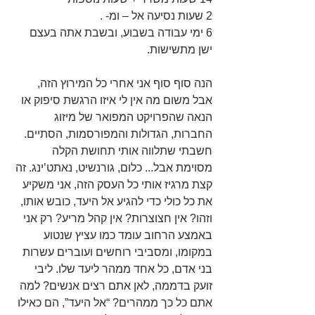
2 שעות נסיעה אל – ומ- .
6 ימי עבודה בשבוע, ובשבת אתה בעצם 
ישן מתשישות.
הנה סוף סוף אני אחרי כל המירוץ הזה, 
אבל משום מה אין לי איזו הרגשת סיפוק או 
הנאה שהפרויקט המפואר של מיזוג 
החברות, הגדולות והמפורסמות, הסתיים. 
חשבתי שתלווה אותי תחושת הקלה 
מסוימת אבל... כלום, גורנשיט, נאתט’ינג. זה 
קצת מרגיז אותי כל העסק הזה, אני משקיע 
את כל כולי כדי להגיע אל היעד, כובש אותו, 
וזהו? אין חצוצרות? אין קהל מריע? רק אני 
באמצע הרחוב עומד כמו עציץ שנטוע 
במקומו, ומסביבי רוחשים ועוברים עשרות 
בני אדם, כל אחד ממהר ליעד שלו. ליבי 
זועק בדממה, לאן אתם רצים אנשים? למה 
אתם כל כך ממהרים? “אל היעד”, הם כאילו 