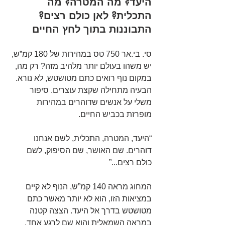
היעד? מה המטרה? מה 
התכלית? לאן כולם רצים? 
התבוננות בתוך לחץ החיים
סי. בי.אר 750 טס במהירות של 180 קמ”ש, 
יש משהו בעולם יותר מלהיב מזה? רק מה, 
במקום נוף רואים כתם מטושטש, לא נורא. 
הבעיה מתחילה שקצת עוצרים. סיפור 
משלי על אנשים שדוהרים במהירות 
מופרזת בכביש החיים.
“היעד, המטרה, התכלית, לשם אנחנו 
דוהרים. שם האושר, שם הסיפוק, לשם 
כולם רצים...”
המחוג מראה 140 קמ”ש, הנוף לא קיים 
במציאות הזו, הוא לא יותר מאשר כתם 
מטושטש בדרך אל היעד. הצצה קטנה 
במראה השמאלית והוא שם לרגע אחד, 