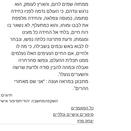
ממחזה שמים לרום, והארץ לעומק, הוא 
נרגש ונדהם, כי העולם נדמה לפניו כחידה 
סתומה, כמוסה ונפלאה, והחידה מלפפת 
את לבבו ומוחו, והוא כמתעלף, לא נשאר בו 
רוח חיים, בלתי אל החידה כל מעינו 
ומגמתו, ודעת פתרונה כלתה נפשו, ונבחר 
לו לבוא באש ובמים בשבילה, כי מה לו 
ולחיים, אם החיים הנעימים האלו נעלמים 
ממנו תכלית ההעלם, ונפשו סחרחרה 
ואבלה וכמהה להבין סודה ולדעת שרשה 
והשערים ננעלו”.
מתבונן במראה ועונה : “אני שם מאחורי 
ההרים”.
תיוגים:
השקפה
מחשבה יהודית
סיפור אישי
כל המאמרים
סיפורים אישיים וכלליים
יצחק פרץ