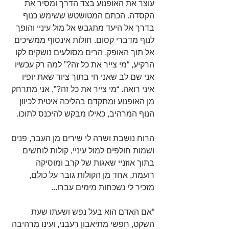
עוצר את האופנוע בצד הדרך ומסיר את 
הקסדה. הכתם המטושטש ששימש כנוף 
בדרך אל היעד מתגבש אל מול עיניי והופך 
לנוף מדברי קסום. חולות אינסוף ממשיכים 
אל תוך האופק, הרים מסולעים נושקים לקו 
הרקיע, “מי צייר את כל זה?” למה רק עכשיו 
אני שם לב שאני חי בתוך ציור שאת יופיו 
איני רואה. “מי צייר את כל זה?”, אני מתרחק 
מן האופנוע ומתקדם בהליכה איטית לכיוון 
הנוף המרהיב, כאילו מבקש להיכנס לתוכו. 
הרוח נושבת ושרה לי שירים מן העבר, פנים 
ושמות חולפים למול עיניי, קולות לוחשים 
בתוך אוזניי שאגות של קרב ומוסיקה 
רועמת, אחד מן הקולות גובר על כולם, 
מזכיר לי נשכחות מימים עברו...
“אם האדם הוא בעל נפש ושעתו שעת 
השקט, חפשי מתיאבון רעבני, ועינו מרהיבה 