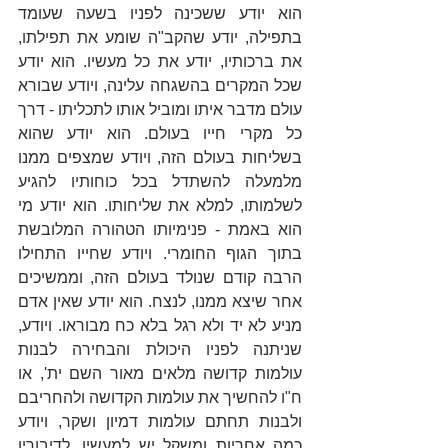
הוא יודע ששכינה לפניו בשעה שעומד 
בתפילה, יודע שהקב"ה שומע את תפילתו, 
את ברכותיו, יודע את כל מעשיו. הוא יודע 
שכל המקרים בהשגחה עלינה, ויודע שבורא 
עולם מדבר איתו ומוביל אותו לתכליתו - דרך 
כל מקרי חייו בעולם. הוא יודע שהוא 
בשליחות בעולם הזה, ויודע שמצפים ממנו 
מלמעלה להשתדל בכל כוחותיו להגיע 
לשלמותו, למלא את שליחותו. הוא יודע מי 
הוא באמת - פנימיותו הטהורה המלובשת 
בתוך הגוף החומרי. ויודע שחייו התחילו 
הרבה קודם שנולד בעולם הזה, וממשיכים 
אחר שיצא ממנו, לנצח. הוא יודע שאין אדם 
מניע לא יד ולא רגל בלא כח מבוראו. ויודע, 
שניתנה לפניו היכולת והבחירה לבנות 
עולמות קדושה מלאים מאור השם ית', או 
ח"ו להחשיך את עולמות הקדושה ולהחריבם 
ולבנות תחתם עולמות דמיון ושקר, ויודע 
כמה אחריות ומשקל יש למעשיו, לדיבוריו 