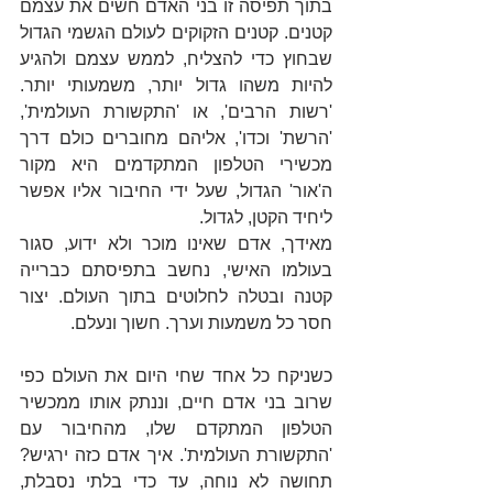
בתוך תפיסה זו בני האדם חשים את עצמם 
קטנים. קטנים הזקוקים לעולם הגשמי הגדול 
שבחוץ כדי להצליח, לממש עצמם ולהגיע 
להיות משהו גדול יותר, משמעותי יותר. 
'רשות הרבים', או 'התקשורת העולמית', 
'הרשת' וכדו', אליהם מחוברים כולם דרך 
מכשירי הטלפון המתקדמים היא מקור 
ה'אור' הגדול, שעל ידי החיבור אליו אפשר 
ליחיד הקטן, לגדול.
מאידך, אדם שאינו מוכר ולא ידוע, סגור 
בעולמו האישי, נחשב בתפיסתם כברייה 
קטנה ובטלה לחלוטים בתוך העולם. יצור 
חסר כל משמעות וערך. חשוך ונעלם.
כשניקח כל אחד שחי היום את העולם כפי 
שרוב בני אדם חיים, וננתק אותו ממכשיר 
הטלפון המתקדם שלו, מהחיבור עם 
'התקשורת העולמית'. איך אדם כזה ירגיש? 
תחושה לא נוחה, עד כדי בלתי נסבלת, 