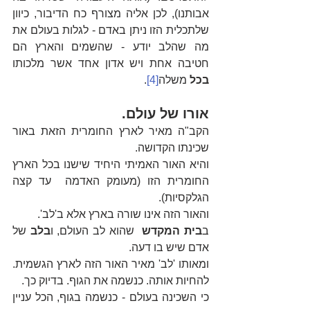
אבותנו), לכן אליה מצורף כח הדיבור, כיוון 
שלתכלית הזו ניתן באדם - לגלות בעולם את 
מה שהלב יודע - שהשמים והארץ הם 
חטיבה אחת ויש אדון אחד אשר מלכותו 
בכל 
משלה
[4]
.
אורו של עולם.
הקב"ה מאיר לארץ החומרית הזאת באור 
שכינתו הקדושה.
והיא האור האמיתי היחיד שישנו בכל הארץ 
החומרית הזו (מעומק האדמה  עד קצה 
הגלקסיות).
והאור הזה אינו שורה בארץ אלא ב'לב'.
ב
בית המקדש  
שהוא לב העולם, ו
בלב
 של 
אדם שיש בו דעה.
ומאותו 'לב' מאיר האור הזה לארץ הגשמית. 
להחיות אותה. כנשמה את הגוף. בדיוק כך.
כי השכינה בעולם - כנשמה בגוף, הכל עניין 