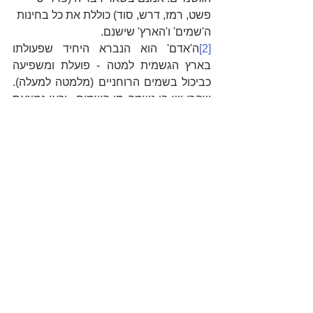
פשט, רמז, דרש, סוד) כוללת את כל בחינות 
ה'שמים' ו'הארץ' שישנם.
[2]
ה'אדם' הוא הנברא היחיד שפעולתו 
בארץ הגשמית למטה - פועלת ומשפיעה 
כביכול בשמים הרוחניים (מלמטה למעלה). 
שהרי יש בו נשמה מן השמים.. וכאן נמצאת 
מעלתו הגדולה מחד, ומבחנו הגדול מאידך, 
כי בכוחו לקלקל ובכוחו לתקן בכל העולמות.
[3]
 "אִם בְּחֻקֹּתַי תֵּלֵכוּ וְאֶת מִצְוֹתַי תִּשְׁמְרוּ 
וַעֲשִׂיתֶם אֹתָם, וְנָתַתִּי גִשְׁמֵיכֶם בְּעִתָּם וְנָתְנָה 
הָאָרֶץ יְבוּלָהּ וְעֵץ הַשָּׂדֶה יִתֵּן פִּרְיוֹ... וַאֲכַלְתֶּם 
לַחְמְכֶם לָשֹׂבַע וִישַׁבְתֶּם לָבֶטַח בְּאַרְצְכֶם, 
וְנָתַתִּי שָׁלוֹם בָּאָרֶץ...וּפָנִיתִי אֲלֵיכֶם וְהִפְרֵיתִי 
אֶתְכֶם וְהִרְבֵּיתִי אֶתְכֶם וַהֲקִימֹתִי אֶת בְּרִיתִי 
אִתְּכֶם... וְהִתְהַלַּכְתִּי בְּתוֹכֲכֶם וְהָיִיתִי לָכֶם 
לֵאלֹהִים וְאַתֶּם תִּהְיוּ לִי לְעָם"(פרשת בחקתי).
[4]
 לכן כוחם של ישראל הוא בפה, בדיבור.