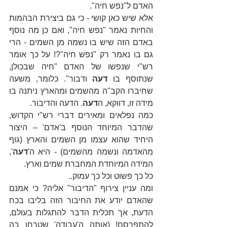
האדם ל"נפש חיה".
אלא שיש כאן קושי - כי גם ביצירת הבהמות 
והחיות נאמר "נפש חיה", ואם כן מה נוסף 
באדם הזה שיש בו נשמה מן השמים - הרי 
גם בו נאמר רק "נפש חיה"?! על כך אומר 
רש"י שנפשו של האדם "חיה שבכולן, 
שנתוסף בו 
דעה
 ודבור". כלומר, משעה 
שחיברו הקב"ה מהשמים ומהארץ ניתנה בו 
מידה זו, דווקא, ה
דעה
. הדעה והדיבור.
כמה נפלאים ומאירים דברי רש"י הקדוש, 
שהדבר המיוחד הנוסף ב'אדם' – היצור 
היחיד שהוא עצמו מן השמים והארץ (גוף 
מהאדמה ונשמה מהשמים) - היא ה'
דעה
', 
המידה המיוחדת המחברת שמים וארץ.
כל כך פשוט וכל כך עמוק..
ומה עניין צירוף "הדיבור" אליה? כי אמנם 
שהאדם יודע את החיבור הזה בליבו בכח 
הדעת, אך תכלית הדבר להתגלות בעולם, 
להתפרסם! (אותה ה'עבודה' שטרחו בה 