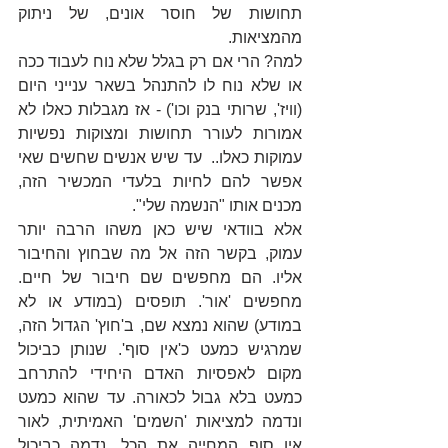
תחושות של חוסר אונים, של ניתוק 
מהמציאות.
למה? הרי אם רק בגלל שלא נוח לעבוד ככה 
או שלא נוח לו להתנהל בשאר ענייני היום 
(וויז', שרותי בנק וכו') - אז מגבלות כאלו לא 
אמורות לעורר תחושות ומצוקות נפשיות 
עמוקות כאלו..  עד שיש אנשים שחשים שאי 
אפשר להם לחיות בלעדי המכשיר הזה, 
מכנים אותו "הנשמה שלי".
אלא בוודאי שיש כאן משהו הרבה יותר 
עמוק, בקשר הזה אל מה שבחוץ והחיבור 
אליו. הם מחפשים שם חיבור של חיים. 
מחפשים 'אור'. תופסים (במודע או לא 
במודע) שהוא נמצא שם, ב'חוץ' הגדול הזה, 
שמרגיש כמעט כ'אין סוף'. שנותן כביכול 
מקום לאפסיות האדם היחידי להתרחב 
כמעט בלא גבול לכאורה. עד שהוא כמעט 
ונדמה למציאות 'השמים' האמיתית, לאור 
אין סוף המחייה את הכל. נדמה כביכול 