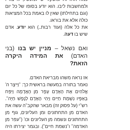
ולמחשבות ליבו. הוא יודע בסופו של כל יום 
(וגם בתחילתו) שאין לו באמת בכל המציאות 
כולה אלא את בוראו.
את כל אלה (ועוד רבות..) הוא 
יודע
. אדם 
שיש בו 
דעה
.
ואם נשאל –
 מניין יש בנו
 (בני 
האדם) 
את המידה היקרה 
הזאת?
אז נראה משהו מבריאת האדם.
נאמר בתורה במעשה בראשית כך: "וַיִּיצֶר ה' 
אֱלֹהִים אֶת הָאָדָם עָפָר מִן הָאֲדָמָה וַיִּפַּח 
בְּאַפָּיו נִשְׁמַת חַיִּים וַיְהִי הָאָדָם לְנֶפֶשׁ חַיָּה". 
רש"י (על פסוק זה) מבאר שהקב"ה עשה את 
האדם מן התחתונים ומן העליונים, גוף מן 
התחתונים ונשמה מן העליונים וכו' ("עפר מן 
האדמה" ו"נשמת חיים"). ובגמר יצירתו היה 