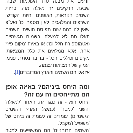
יודעים את מבנה סדר העולמות שבה, 
שבעת הרקיעים זה מעלה מזה, בריות 
השמים הנוראות, האופנים וחיות הקודש, 
השרפים והמלאכים לאין מספר וכו' ואע"פ 
שאין לנו בהם שום תפיסת חושית. השמים 
האלו הם לא 'למעלה' בשמים הגשמיים 
(אטמוספירה חלל וכו') או באיזה 'מקום פיזי' 
אחר, אלא ממלאים את כלל המציאות, 
מקיפים וכוללים הכל - ברובד נסתר, פנימי 
ועמוק של המציאות עצמה. 
אז אלו הם השמים והארץ המדוברים
[1]
.
ומה היחס ביניהם? באיזה אופן 
הם מתייחסים זה עם זה?
היחס הוא - זה כנגד זה. האחד 'למעלה' 
והשני 'למטה' (כמשל הארץ והשמים 
הגשמיים). עומדים זה לעומת זה ביחס של 
'משפיע' ו'מקבל'.
'השמים הרוחניים' הם המשפיעים למטה 