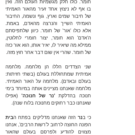
חומר. כולו חלק מגשמיות העולם הזה. ואין 
בו אף לא ניצוץ אחד זעיר מהאור האמיתי 
של חיבור שמים וארץ, גוף ונשמה, החיבור 
האמיתי השייך והנרצה מהאדם, באמת. 
אלא כולו 'אור' של חומר. כיוון שלתפיסתם 
ה'אדם' הוא חומר, יצור חומרי לחלוטין, 
ממילא מה שיאיר לו, יאיר אותו, הוא אור כזה 
של חומר. שהרי אין שום דבר אחר חוץ מזה.
שני הצדדים הללו הן מלחמה. מלחמה 
אמיתית שמתחוללת בעולם (בשתי חזיתות: 
בעולם ובאדם). מלחמה על האור האמיתי. 
מלחמה שאנחנו מציינים אותה במיוחד בימי 
חנוכה בהדלקת 
'נר של חנוכה' 
(אפילו 
שאנחנו כבר רחוקים מחנוכה בלוח שנה).
כי ב
נר
 הזה שאנחנו מדליקים בפתח ה
בית 
הפונה החוצה לרחוב ל'רשות הרבים', אנחנו 
מצווים להודיע ולפרסם בעולם שהאור 