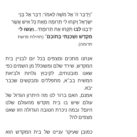
"וַיְדַבֵּר ה' אֶל מֹשֶׁה לֵּאמֹר: דַּבֵּר אֶל בְּנֵי 
יִשְׂרָאֵל וְיִקְחוּ לִי תְּרוּמָה מֵאֵת כָּל אִישׁ אֲשֶׁר 
יִדְּבֶנּוּ 
לִבּוֹ 
תִּקְחוּ אֶת תְּרוּמָתִי...
וְעָשׂוּ לִי 
מִקְדָּשׁ וְשָׁכַנְתִּי בְּתוֹכָם
" 
(תחילת פרשת 
תרומה).
אנחנו מחכים ומצפים בכל יום לבניין בית 
המקדש, שירד שלם ומשוכלל מן השמים כפי 
שאנו מובטחים, לקיבוץ גלויות ולביאת 
המשיח בב"א, מתפללים ומבקשים שכבר 
יבא.
אמנם, האם ברור לנו מה היתרון הגדול של 
עולם שיש בו בית מקדש מהעולם שלנו 
היום? ובמה ניכרת הטובה הגדולה הזו שאנו 
מצפים לה?
כמובן שעיקר עניינו של בית המקדש הוא 