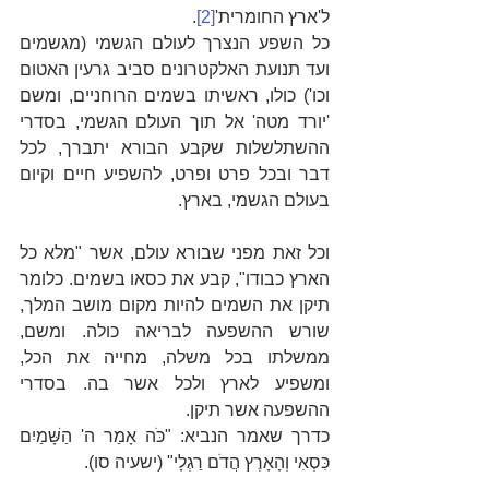
ל'ארץ החומרית'
[2]
.
כל השפע הנצרך לעולם הגשמי (מגשמים 
ועד תנועת האלקטרונים סביב גרעין האטום 
וכו') כולו, ראשיתו בשמים הרוחניים, ומשם 
'יורד מטה' אל תוך העולם הגשמי, בסדרי 
ההשתלשלות שקבע הבורא יתברך, לכל 
דבר ובכל פרט ופרט, להשפיע חיים וקיום 
בעולם הגשמי, בארץ.
וכל זאת מפני שבורא עולם, אשר "מלא כל 
הארץ כבודו", קבע את כסאו בשמים. כלומר 
תיקן את השמים להיות מקום מושב המלך, 
שורש ההשפעה לבריאה כולה. ומשם, 
ממשלתו בכל משלה, מחייה את הכל, 
ומשפיע לארץ ולכל אשר בה. בסדרי 
ההשפעה אשר תיקן.
כדרך שאמר הנביא: "כֹּה אָמַר ה' הַשָּׁמַיִם 
כִּסְאִי וְהָאָרֶץ הֲדֹם רַגְלָי" (ישעיה סו). 