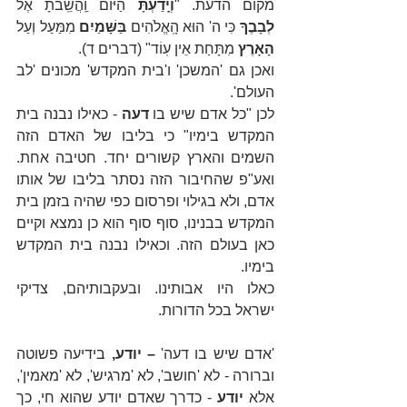
מקום הדעת. "
וְיָֽדַעְתָּ
 הַיּוֹם וַֽהֲשֵֽׁבֹתָ אֶל 
לְבָבֶךָ
 כִּי ה' הוּא הָֽאֱלֹהִים
 בַּשָּׁמַיִם
 מִמַּעַל וְעַל 
הָאָרֶץ 
מִתָּחַת אֵין עֽוֹד" (דברים ד).
ואכן גם 'המשכן' ו'בית המקדש' מכונים 'לב 
העולם'.
לכן "כל אדם שיש בו 
דעה
 - כאילו נבנה בית 
המקדש בימיו" כי בליבו של האדם הזה 
השמים והארץ קשורים יחד. חטיבה אחת. 
ואע"פ שהחיבור הזה נסתר בליבו של אותו 
אדם, ולא בגילוי ופרסום כפי שהיה בזמן בית 
המקדש בבנינו, סוף סוף הוא כן נמצא וקיים 
כאן בעולם הזה. וכאילו נבנה בית המקדש 
בימיו.
כאלו היו אבותינו. ובעקבותיהם, צדיקי 
ישראל בכל הדורות.
'אדם שיש בו דעה'
 – יודע,
 בידיעה פשוטה 
וברורה - לא 'חושב', לא 'מרגיש', לא 'מאמין', 
אלא 
יודע
 - כדרך שאדם יודע שהוא חי, כך 