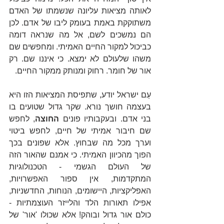
לאותה מציאות עליונה שנשמתו של האדם 
משתוקקת באמת בעומק ליבו של אדם. לכן 
הם נמשכים לשם, אל מה שנראה דומה 
כביכול למקור החיים האמיתי. ומחפשים שם 
משהו שלעולם לא ימצא. כי איננו שם. רק 
אור של חומר. רחוק ומנותק ממקור החיים.
עַם ישראל יודע, שתפיסת המציאות הזו היא 
בעצמה חושך נורא. שקר גדול שטועים בו 
בני אדם. ובעקבותיו פונים 
החוצה
, לחפש 
שם חיבור אמיתי של חיים, לחפש ביטוי 
וערך מכל מה שבחוץ. אלא שפונים בכך 
הפוך מהכיוון האמיתי. כי אמנם שהאור הזה 
של העולם הגשמי - הטכנולוגיות 
המתקדמות, אין ספור האפשרויות, 
האפליקציות, היישומים, הנוחות, החדשניות, 
אפילו תאורות הלד והלייזר העוצמתיות - 
כולם אור גדול ובוהק! אלא שכולו 'אור' של 