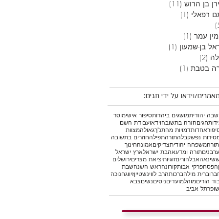
ן בן הרוש
(11)
11 פוסטים
ם רפאלי
(1)
פוסט 1
5 פוסטים
מין עמר
(1)
פוסט 1
אל בן-שמעון
(1)
פוסט 1
לה
(2)
2 פוסטים
ה בטבת
(1)
פוסט 1
אמרים/וידאו על ידי תגים:
בה יהודית
מושגים ביהדות
סיפור אישי
מוסר
דות
חגים
חזרה בתשובה
וידאו
עבודת השם
יפור
אחדות
דמויות מהתנ"ך
גאולה
מצוות
סירות נפש
קבלה
תורה
תפילה
חוזרים בתשובה
תורה
משפחה יהודית
צדיקים
אמונה
חינוך
רבנים
תורה ומדע
אהבת ישראל
ארץ ישראל
ש
שינאה
אבל
הורים
זוגיות
יציאת מצרים
ירושלים
ה
פסח
פרקי אבות
קורונה
ראש השנה
שבת
ברו
ברית מילה
ברכות
הרב לווינשטיין
זיווג
חנוכה
וד הורים
מוהל
מועדים
ניסים
נשים
צבא
ופר
תל אביב