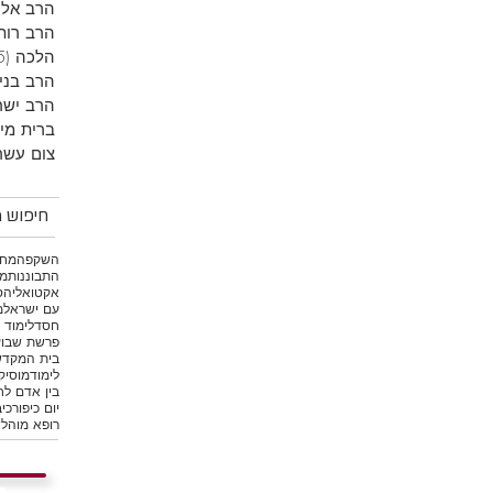
הרב אליר
הרב רות
הלכה
(5)
הרב בני
הרב ישר
ברית מי
צום עשר
חיפוש מ
השקפה
מחש
התבוננות
מי
אקטואליה
ס
עם ישראל
מ
חסד
לימוד 
פרשת שבוע
בית המקד
לימוד
מוסיק
בין אדם לח
יום כיפור
כיב
רופא מוהל
ש