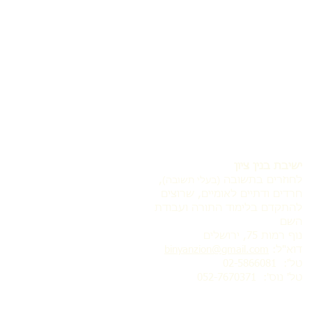
ישיבת בנין ציון
לחוזרים בתשובה
,
(בעלי תשובה)
חרדים ודתיים לאומיים, שרוצים
להתקדם בלימוד התורה ועבודת
השם
נוף רמות 75, ירושלים
דוא"ל:
binyanzion@gmail.com
טל': 02-5866081
טל' נוס':
052-7670371