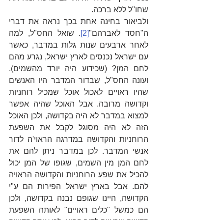
שחו"ל ללא ברכה.
ולביאור בחינה אחת בכך נראה את דברי 
ה"חסד לאברהם"
[2]
. שואל החס"ל, למה 
לאחר ארבעים שנות גלות במדבר, כאשר 
עם ישראל נכנסים לארץ ישראל, נגרע מהם 
לחם המן? (שכידוע היה יורד מהשמים). 
ועונה החס"ל, שבדור המדבר היו האנשים 
שהיו ראויים לאכול אוכל שמכיל רוחניות 
וקדושה מרובה. אבל האוכל שהיה אפשר 
למצוא במדבר לא היה בקדושה, ולכן האוכל 
הזה לא היה מסוגל לקבל את השפעת 
הרוחניות והקדושה במדרגה הראוי'ה לדור 
אנשי המדבר. לכן במדבר ניתן להם את 
לחם המן מין השמים, שגופו של המן יכול 
להכיל את שפע הרוחניות והקדושה הראויה 
להם. אבל בארץ ישראל הפירות הם ע"י 
הקדושה, היינו שגופם נבנה בקדושה, ולכן 
הם כמשל "כלים ראויים" לאותה השפעת 