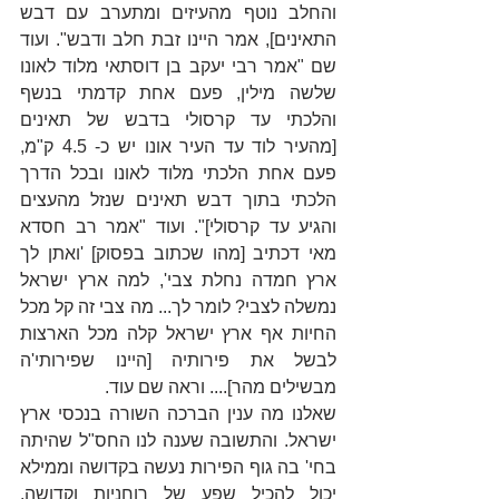
והחלב נוטף מהעיזים ומתערב עם דבש 
התאינים], אמר היינו זבת חלב ודבש". ועוד 
שם "אמר רבי יעקב בן דוסתאי מלוד לאונו 
שלשה מילין, פעם אחת קדמתי בנשף 
והלכתי עד קרסולי בדבש של תאינים 
[מהעיר לוד עד העיר אונו יש כ- 4.5 ק"מ, 
פעם אחת הלכתי מלוד לאונו ובכל הדרך 
הלכתי בתוך דבש תאינים שנזל מהעצים 
והגיע עד קרסולי]". ועוד "אמר רב חסדא 
מאי דכתיב [מהו שכתוב בפסוק] 'ואתן לך 
ארץ חמדה נחלת צבי', למה ארץ ישראל 
נמשלה לצבי? לומר לך... מה צבי זה קל מכל 
החיות אף ארץ ישראל קלה מכל הארצות 
לבשל את פירותיה [היינו שפירותי'ה 
מבשילים מהר].... וראה שם עוד.
שאלנו מה ענין הברכה השורה בנכסי ארץ 
ישראל. והתשובה שענה לנו החס"ל שהיתה 
בחי' בה גוף הפירות נעשה בקדושה וממילא 
יכול להכיל שפע של רוחניות וקדושה. 