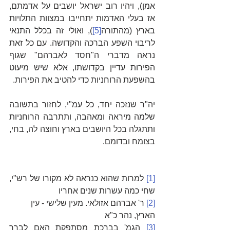
אמן), ויהיו רוב ישראל יושבים על אדמתם, 
אז בעלי האדמות יתחייבו במצוות התלויות 
בארץ (מהתורה
[5]
), ואולי זה בכלל התנאי 
לריבוי השפע הברכה והקדושה. עם כל זאת 
נראה מדברי ה"חסד לאברהם" שגוף 
הפירות עדיין בקדושתו, אלא שיש מיעוט 
בהשפעת הרוחניות כדי להטיב את הפירות.
יה"ר שנזכה יחד, כל עמ"י, לחזור בתשובה 
שלמה מיראה ומאהבה, ותתרבה הרוחניות 
ותתגלה בכל היושבים בארץ וחוצה לה, בחי, 
בצומח ובדומם.
[1]
 למרות שהוא כנראה לא מקורו של רש"י, 
שחי כמה עשרות שנים אחריו
[2]
 ר' אברהם אזולאי. מעין שלישי - עין 
הארץ, נהר כ"א
[3]
 הגמ' בברכת מסתפקת האם לברך 