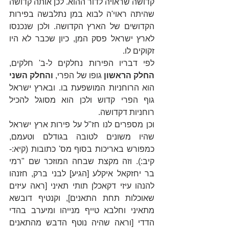
קדושה שראויה לדור ההוא. לכן אותה קדושה 
שהיתה ראוי'ה לבוא במן נתלבשה בפירות 
הקדושים של הארץ הקדושה. ולכן שנכנסו 
לארץ ישראל פסק המן, כיון שכבר לא היו 
זקוקים לו.
לפי דבריו הפירות נחלקים ל-ב' חלקים, 
החלק הראשון 
גופו של הפרי, 
והחלק השני 
הוא הרוחניות המושפעת בו. ובארץ ישראל 
גוף הפרי קדוש ולכן הוא מסוגל להכיל 
רוחניות דקדושה. 
וכן מספרים לנו חז"ל על פירות ארץ ישראל 
שהיו משונים לטובה בגודלם וטעמם, 
כמפורש באריכות בסוף מס' כתובות (קיא:-
קיב:). וזה מקצת שבחה המוזכר שם "רמי 
בר יחזקאל איקלע [הגיע] לבני ברק, חזנהו 
להנהו עיזי דקאכלן תותי תאיני [ראה עיזים 
שאוכלות תחת התאנים], וקנטיף דובשא 
מתאיני וחלבא טייף מנייהו ומיערב בהדי 
הדדי [וראה שהיה נוטף הדבש מהתאנים 