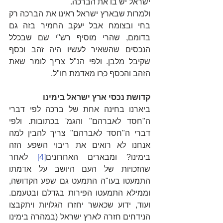
ישראל יש בו את הברכה.
ולמרות שבארץ ישראל ראינו את הברכה רק 
בחי ובצומח אבל יעקב החמיר בזה גם 
בדומם, שהרי מוסיף רש"י שם שבכלל 
הנכסים שהשאיר לעשיו היה זהב וכסף 
שקיבל מלבן. ולפי הנ"ל צריך לומר שאת 
הזהב והכסף כ
רו מאדמת חו"ל. 
קדושת נכסי ארץ ישראל בימינו
ביארנו בחינה אחת של ברכה לפי דברי 
ה"חסד לאברהם" והגמ' בכתובות. ולפי 
דברי ה"חסד לאברהם" צריך להבין למה 
אנחנו לא רואים את ריבוי השפע הזה 
בימינו? ומבארים האחרונים
[4]
 לאחר 
שהזכויות של העם היושב על אדמתו 
התמעטו בעו"ה התמעט גם שפע הקדושה, 
וממילא התמעטו הפירות בגדלם ובטעמם. 
ועוד, ידוע שכאשר יחזרו הגלויות ויתקבצו 
הנידחים חזרה לארץ ישראל (במהרה בימינו 