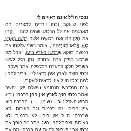
נכסי חו"ל אינם ראויים לי
לפני שיעקב ובניו יורדים למצרים הם 
מארגנים את כל הרכוש שהיה להם, "וַיִּקְחוּ 
אֶת מִקְנֵיהֶם וְאֶת רְכוּשָׁם אֲשֶׁר 
רָכְשׁוּ בְּאֶרֶץ 
כְּנַעַן
 וַיָּבֹאוּ מִצְרָיְמָה", ואומר רש"י שלקחו את 
רכושם דווקא ש
רכשו בארץ כנען
, "אבל מה 
שרכש בפדן ארם [בחו"ל] נתן הכל לעשו 
בשביל חלקו במערת המכפלה, אמר [יעקב], 
נכסי חוצה לארץ אינן כדאי לי". וצריך להבין 
למה נכסי חו"ל אינן כדאים ליעקב? 
עונה המדרש תנחומא (וישלח יא) "חשב 
ואמר 
נכסי חוץ לארץ אין בהן ברכה
" (וכ"ג 
מביא השכל טוב, ויגש מו, ו
[1]
). והברכה היא 
ענין הריבוי גם בכמות וגם באיכות. ז"א 
שבנכסי חו"ל אין ריבוי לא בכמות ולא 
באיכות. וצריך להבין מעט יותר מה הופך את 
נכסי ארץ ישראל להיות עם ברכה ומה את 