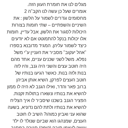
מגלים לנו את חומרת העוון הזה.
אומרים שעל כן עשה לנו הקב"ה 2 
מחסומים וגדרים לשמור על הלשון : את 
השיניים והשפתיים – שתי חומות בצורות 
היכולות לסגור את הלשון, אבל עדיין, חומות 
אלו יכולות בנקל להתמוטט אם לא יודעים 
כיצד לשמור עליהן. המגיד מדובנא בספרו 
"אהל יעקוב" מסביר את העניין ע"י משל 
נפלא. משל לשני שכנים עניים, אחד מהם 
היה חוטב עצים והשני היה גנב, והיו לזה 
בנות ולזה בנות. כאשר הגיעו בנותיו של 
חוטב העצים לפרקן, השיא אותן אביהן 
ברוב פאר והדר, ואילו הגנב לא היה לו ממון 
להשיא את בנותיו ונשארו בתולות זקנות. 
הפציר הגנב בשכנו שיסביר לו איך הצליח 
להשיא את בנותיו ולתת להם נדוניא, בשעה 
שהוא עני ואביון כמוהו? השיב לו חוטב 
העצים, שמנהגו הוא שביום שנולד לו ילד 
עושה לעצמו תיבה (קופה) סגורה במסגר 