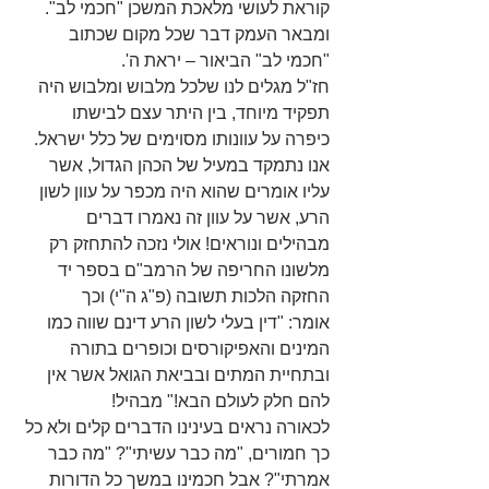
קוראת לעושי מלאכת המשכן "חכמי לב". 
ומבאר העמק דבר שכל מקום שכתוב 
"חכמי לב" הביאור – יראת ה'.
חז"ל מגלים לנו שלכל מלבוש ומלבוש היה 
תפקיד מיוחד, בין היתר עצם לבישתו 
כיפרה על עוונותו מסוימים של כלל ישראל. 
אנו נתמקד במעיל של הכהן הגדול, אשר 
עליו אומרים שהוא היה מכפר על עוון לשון 
הרע, אשר על עוון זה נאמרו דברים 
מבהילים ונוראים! אולי נזכה להתחזק רק 
מלשונו החריפה של הרמב"ם בספר יד 
החזקה הלכות תשובה (פ"ג ה"י) וכך 
אומר: "דין בעלי לשון הרע דינם שווה כמו 
המינים והאפיקורסים וכופרים בתורה 
ובתחיית המתים ובביאת הגואל אשר אין 
להם חלק לעולם הבא!" מבהיל!
לכאורה נראים בעינינו הדברים קלים ולא כל 
כך חמורים, "מה כבר עשיתי"? "מה כבר 
אמרתי"? אבל חכמינו במשך כל הדורות 