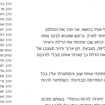
הרב בנימ
הרב שי א
הרב רועי
הרב אית
הרב אור
אותי בנושא. אני זוכר את הטלפון 
הרב יחזק
הרב דוד 
וזר לארץ, וביקש שאבוא לבקר אותו 
הרב עומ
 הרגע שבו פתחתי את הדלת וראיתי 
הרב כפי
יפה, מגבעת, זקן ארוך וחיוך מעצבן של 
נועם אפש
את הדלת כך סגרתי אותה מבלי להיכנס 
יצחק פר
הרב גלע
הרב רפא
הרב אלון
תחתי אותה שוב והסתערתי עליו בכל 
הרב עמי
ה הסתיימה מבחינתי, כשתחזור להיות 
הרב אייל
הרב שלמ
הרב ישר
הרב נאו
"חזרתי להיות נורמלי". באותם זמנים 
הרב אית