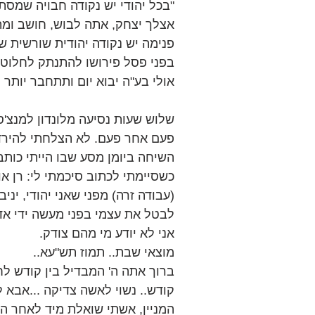
"בכל יהודי יש נקודה חבויה שמסת
אצלך יצחק, אתה לבוש, חושב ומתנ
פנימה יש נקודה יהודית שורשית 
בפני פסל פירושו להתנתק לחלוטין
אולי בע"ה יבוא יום ותתחבר יותר ל
שלוש שעות נסיעה מלונדון למנצ'ס
פעם אחר פעם. לא הצלחתי להירדם
השיחה ביומן מסע שבו הייתי כותב א
כשסיימתי לכתוב סיכמתי לי: רן א
(עבודה זרה) מפני שאני יהודי, ינ
לבטל את עצמי בפני מעשה ידי אד
אני לא יודע מי מהם צודק.
מוצאי שבת.. תמוז תש"עא..
ברוך אתה ה' המבדיל בין קודש לח
קודש.. נשוי לאשה צדיקה ...אבא 
המניין, אשתי שואלת מיד לאחר הה