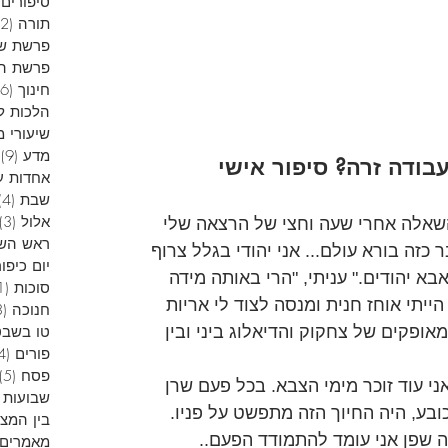
סיפורים 
תורה
(12)
פרשת ש
פרשת הש
חינוך
(6)
הלכות ל
שיעורי מ
מדע
(9)
9
בודה זרה? סיפור אישי
אחדות ע
שבת
(4)
אלול
(3)
השאלה אחרי שעה וחצי של הרצאה שלי 
ראש הש
זה בורא עולם... אני יהודי בגלל צרוף 
יום כיפור
א יהודים." עניתי, "הרי באותה מידה 
סוכות
(1)
ייתי אוחז חנית ומנסה לצוד לי אריות 
חנוכה
(13)
אופקים של צחקוק והדיאלוג ביני ובין 
טו בשבט
פורים
(4)
פסח
(5)
י עוד זוכר מימי הצבא. בכל פעם שרן 
שבועות
כובע, היה החיוך הזה מתפשט על פניו. 
בין המצ
זה שפן אני עומד להתמודד הפעם..
מאמרים 