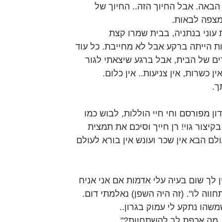
באה. אבל החיוך הזה.. החיוך של 
מצפה לבאות.
וני בנתניה, בבית שמרו קצת 
 הייתה ברקע אבל לא מחייבת. כל עוד 
ים של הבית, אבל ברגע שיצאתי לגור 
ן כשרות, אין צניעות.. אין כלום.
ך.
ון מפורסם וחי חיי הוללות, לבוש כמו 
 בקיצור גוי! רן חייך וסיכם את תמצית 
לם הבא אין שכר ועונש אין בורא לעולם 
 לך שום בעיה עלי אדמות אם אני אניח 
ה לו". (זה היה השפן) נאלמתי דום.
שהו נתקע לי עמוק בגרון..
ום, מה אכפת לך להשתחוות?"