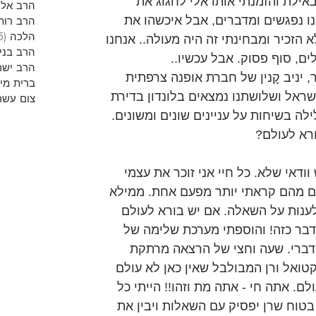
אילת והזמנתי אותו אלי לחגוג את 
הרב אליר
נו נפגשים ומדברים, אבל איכשהו את 
הרב רות
הלכה
(5)
הזכיר ומבחינתי זה היה מעולה.. אנחנו 
הרב בני
ם, סוף פסוק. אבל עכשיו..
הרב ישר
 יניב קׇנין של חברת אופנה צרפתית 
ברית מי
שראל ושלושתנו נמצאים בלונדון בדירת 
צום עשר
ילה בשיחות על עניינים שונים ומשונים. 
רא לעולם?
ודאי שלא. כל חיי אני זוכר את עצמי 
ים מהם קראתי יותר מפעם אחת. ממילא 
לענות על השאלה. אם יש בורא לעולם 
 דבר כזה! והוספתי מערכת שלימה של 
דברי. שעה וחצי של הרצאה מרתקת 
טואל ורן המבולבל שאין כאן לא עולם 
ם. אתה חי - אתה מת וזהו!! הייתי כל 
בטוח שרן יפסיק עם השאלות ויבין את 