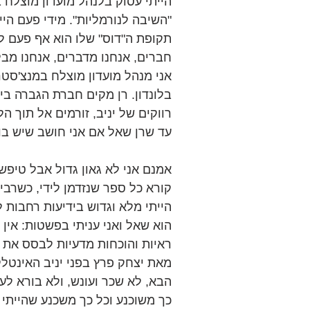
הייתי עסוק בלנהל מועדון מוצלח ב
"השיבה לנורמליות". מידי פעם היי
תקופת ה"דוס" שלו הוא אף פעם לא 
חברים, אנחנו מדברים, אנחנו מבלי
אני מנהל מועדון מוצלח במנצ'סטר,
בלונדון. רן מקים חברת הגברה בי
רווקים של יניב, זורמים אל תוך הל
עד שרן שאל אם אני חושב שיש בו
אמנם אני לא גאון גדול אבל טיפש ו
קורא כל ספר שנזדמן לידי, כשרב
הייתי מלא וגדוש בידיעות רחבות 
הוא שאל ואני עניתי בפשטות: אין
ראיות והוכחות מדעיות לבסס את 
מאת יצחק פרץ בפני יניב האינטלק
הבא, לא שכר ועונש, ולא בורא לעול
כך משוכנע וכל כך משכנע שהייתי 