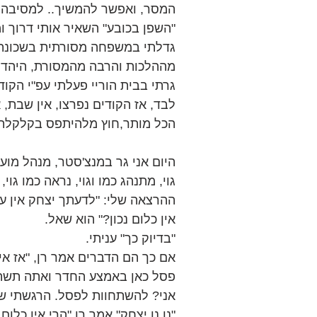
המסר, ואפשר להמשיך.. למסיבה ה
"השפן בכובע" השאיר אותי דרוך ו
גדלתי במשפחה מסורתית בשכונת ע
מההלכות והרבה מהמסורת, היהדות
גרתי בבית הוריי פעלתי עפ"י הקוד
לבד, אז הקודים נפרצו, אין שבת, אי
הכל מותר,חוץ מלהיתפס בקלקלת
היום אני גר במנצ'סטר, מנהל מועד
גוי, מתנהג כמו וגוי, נראה כמו גוי,
ההרצאה שלי: "לדעתך יצחק אין עו
אין כלום נכון?" הוא שאל.
"בדיוק כך" עניתי.
אם כך הם הדברים אמר רן, "אז אין
פסל כאן באמצע החדר ואתה תשתחוו
אני? להשתחוות לפסל. הרגשתי שמ
"נו נו יצחק" אמר רן "הרי אין כל