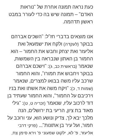
כעת נראה תמונה אחרת של "נוראות 
האדם" – תמונה שיש בה כדי לעורר במבט 
ראשון תדהמה.
אנו מוצאים בדברי חז"ל: "השכים אברהם 
בבוקר 
 ולקח את ישמעאל ואת 
(לעקדה)
אליעזר ואת יצחק וחבש את החמור – הוא 
החמור בן האתון שנבראה בין השמשות, 
שנאמר 
: "וישכם אברהם 
(בראשית כב, ג)
בבוקר ויחבוש את חמורו", והוא החמור 
שרכב עליו משה בבואו למצרים, שנאמר 
: "ויקח משה את אשתו ואת בניו 
(שמות ד, כ)
וירכיבם על החמור", והוא החמור שעתיד בן 
דוד לרכוב עליו, שנאמר
: "גילי 
 (זכריה ט, ט)
מאוד בת ציון, הריעי בת ירושלים, הנה 
מלכך יבא לך, צדיק ונושע הוא, עני ורוכב על 
חמור, ועל עיר בן אתונות"... 
(פרקי דרבי 
אליעזר, פ' לא, ילקוט שמעוני פ' וירא סימן צח, 