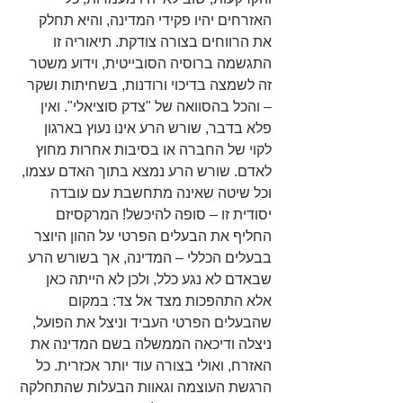
האזרחים יהיו פקידי המדינה, והיא תחלק 
את הרווחים בצורה צודקת. תיאוריה זו 
התגשמה ברוסיה הסובייטית, וידוע משטר 
זה לשמצה בדיכוי ורודנות, בשחיתות ושקר 
– והכל בהסוואה של "צדק סוציאלי". ואין 
פלא בדבר, שורש הרע אינו נעוץ בארגון 
לקוי של החברה או בסיבות אחרות מחוץ 
לאדם. שורש הרע נמצא בתוך האדם עצמו, 
וכל שיטה שאינה מתחשבת עם עובדה 
יסודית זו – סופה להיכשל! המרקסיזם 
החליף את הבעלים הפרטי על ההון היוצר 
בבעלים הכללי – המדינה, אך בשורש הרע 
שבאדם לא נגע כלל, ולכן לא הייתה כאן 
אלא התהפכות מצד אל צד: במקום 
שהבעלים הפרטי העביד וניצל את הפועל, 
ניצלה ודיכאה הממשלה בשם המדינה את 
האזרח, ואולי בצורה עוד יותר אכזרית. כל 
הרגשת העוצמה וגאוות הבעלות שהתחלקה 