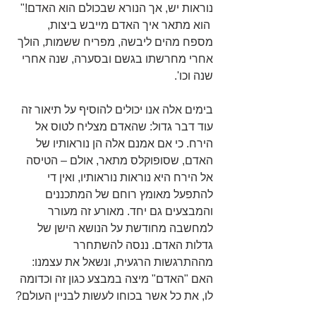
נוראות יש, אך הנורא שבכולם הוא האדם!"
 הוא מתאר איך האדם מייבש ביצות, 
מספח מהים ליבשה, מפריח ששמות, הולך 
אחרי מחרשתו בגשם ובסערה, שנה אחרי 
שנה וכו'.
בימים אלה אנו יכולים להוסיף על תיאור זה 
עוד דבר גדול: שהאדם מצליח לטוס אל 
הירח. כי אם אמנם אלה הן נוראותיו של 
האדם, שסופוקלס מתאר, אולם – הטיסה 
אל הירח היא נוראות נוראותיו, ואין די 
להתפעל מאומץ רוחם של המתכננים 
והמבצעים גם יחד. מאורע זה מעורר 
למחשבה מחודשת על הנושא הישן של 
גדלות האדם. ננסה להשתחרר 
מההתרגשות הרגעית, ונשאל את עצמנו: 
האם "האדם" מיצה במבצע כגון זה וכדומה 
לו, את כל אשר בכוחו לעשות לבניין העולם?