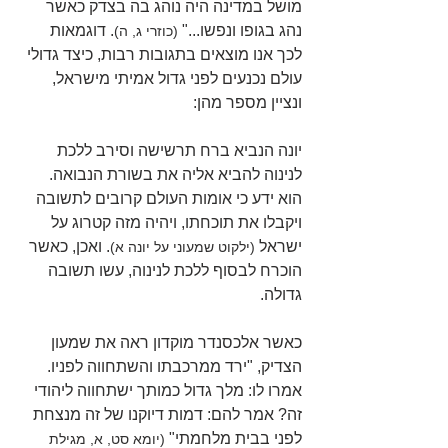
מושל במדינה היה נוהג בה בצדק כאשר 
נהג בגופו ונפשו..." 
. דוגמאות 
(כוזרי ג, ה)
לכך אנו מוצאים בתגובות רבות, כיצד גדולי 
עולם נכנעים לפני גדול אמיתי מישראל, 
ונציין מספר מהן:
יונה הנביא ברח תרשישה וסירב ללכת 
לנינוה להביא אליה את בשורת הנבואה. 
הוא ידע כי אומות העולם קרובים לתשובה 
ויקבלו את תוכחתו, ויהיה מזה קטרוג על 
ישראל 
. ואכן, כאשר 
(ילקוט שמעוני על יונה א)
הוכרח לבסוף ללכת לנינוה, עשו תשובה 
גדולה.
כאשר אלכסנדר מוקדון ראה את שמעון 
הצדיק, "ירד ממרכבתו והשתחווה לפניו. 
אמרו לו: מלך גדול כמותך ישתחווה ליהודי 
זה? אמר להם: דמות דיוקנו של זה מנצחת 
לפני בבית מלחמתי" 
(יומא סט, א, מגילת 