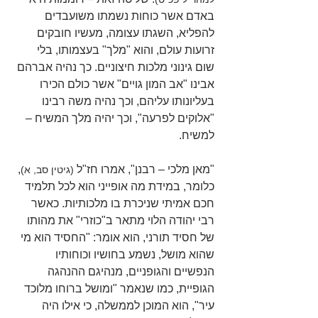
באדם אשר כוחות נשמתו משועבדים 
להפליא, השגתו עצומה, מעשיו חובקים 
זרועות עולם, והוא "מלך" בעצמותו, בלי 
שום גינוני מלכות חיצוניים. כך נהיה אברהם 
אבינו "אב המון גויים" אשר כולם הכירו 
בעליונותו עליהם, וכך נהיה משה רבינו 
"אלוקים לפרעה", וכך יהיה מלך המשיח – 
למשיח.
"מאן מלכי – רבנן", אמרו חז"ל 
, 
(גיטין סב, א)
כלומר, במידת מה אופייני הוא לכל תלמיד 
חכם אמיתי שניכרת בו מלכותיות. כאשר 
רבי יהודה הלוי מתאר ב"כוזרי" את מהותו 
של חסיד תורני, הוא אומר: "החסיד הוא מי 
שהוא מושל, נשמע בחושיו וכוחותיו 
הנפשיים והגופניים, מנהיגם ההנהגה 
הגופיית, כמו שנאמר "ומושל ברוחו מלוכד 
עיר", הוא המוכן לממשלה, כי אילו היה 