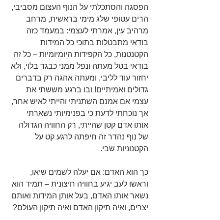
הפסגה והסתכלתי על הנוף העצום מסביבי, 
הרים עטופי שלג מימי בראשית, מרחב 
מרהיב עין, אמרתי לעצמי: במעמד כזה 
בודאי מתבטלות בתוכי כל המידות 
הקטנטנות, כל הקפידות היומיומיות – כל זה 
בודאי בטל מעתה ונפל ממני כבגד בלוי, ולא 
יחזור עוד לליבי, ומעתה אהגה רק בדברים 
גדולים ואמיתיים! ובו ברגע מששתי את 
עצמי אם אמנם השתניתי והייתי לאיש אחר, 
אך נוכחתי לדעת כי בפנימיותי נשארתי 
אותו אדם קטן שהייתי, רק החוויה הגדולה 
של נוף נהדר זה חיפתה לרגע קט על 
הקטנוניות שבי.
כך הוא האדם: אם יעלה לשמים שיאו, 
וראשו לעב יגיע בחוויה חיצונית – תמיד הוא 
נשאר אותו האדם, בעל אותן המידות ואותם 
יצרים, ואיה תיקון האדם ואיה תיקון העולם?