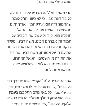
.
מובא ברש"י שמות ד, כח)
הרי מאמר חז"ל זה מצביע על דבר נפלא. 
כל בר דעת מבין, כי לא כיוונו חז"ל לומר 
שהחמור הזה הוא עתיק יומין ויאריך ימים 
ממעשה בראשית ועד לביאת הגואל. 
הנפלא הוא, כי דווקא שלושה רוכבים על 
חמור זה: אברהם אבינו, משה רבינו ומשיח 
צדקנו. והלא דבר הוא: אברהם אבינו שיסד 
את עם ה' על אמונתו, משה רבינו שהוריד 
את התורה מן השמים, והגואל האחרון. 
כוונת המאמר היא לומר ששלושה אלה 
מדרגה אחת להם!
אברהם אבינו ע"ה "הקריא שמו יתברך בפי 
כל בריה" 
(עיין בראשית כא, לז ורש"י שם, וכד, 
, וכל באי עולם התקבצו בעמק 
ז, ורש"י שם)
שוה, הוא עמק המלך והמליכוהו שם לנשיא 
אלוקים עליהם"
 (עיין בראשית יד, יז, ורש"י 