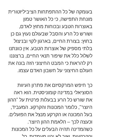
בעומקה של כל ההתפתחות הציביליזטורית 
מונחת התפישה, כי כל האושר טמון 
באוצרות הטבע ובכוחות מחוץ לאדם, 
ושורש כל הרע והסבל שבעולם נעוץ גם כן 
בחוץ: בצורת החיים, בארגון לקוי ובניצול 
בלתי מספיק של אוצרות הטבע. אין כוונתנו 
לשלול כלל את שיפור תנאי החיים, ברצוננו 
רק להראות כי המבט החיצוני הזה בונה את 
העולם החיצוני על חשבון האדם עצמו.
כך חיפש המרקסיזם את פתרון העיוות 
הסוציאלי במדינה קומוניסטית. הוא ראה 
את שורש כל הרע בבעלות פרטית על "ההון 
היוצר", כלומר המכונות והקרקע. המעביד, 
בעל המכונה או הקרקע מנצל את הפועלים. 
וכעצה לכך – הלאמת ההון היוצר. 
כשהמדינה תהיה הבעלים על כל המכונות 
והקרקעות, שוב לא יהיו מעמדות, כל 