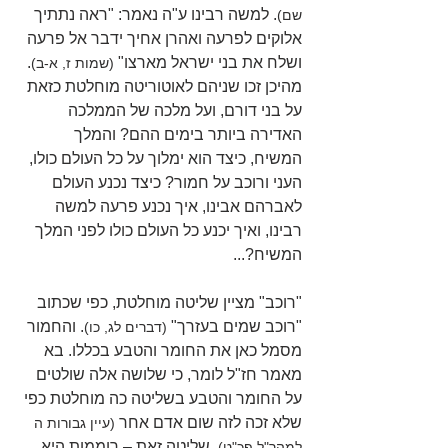
. למשה רבינו ע"ה נאמר: "ראה נתתיך 
שם)
אלוקים לפרעה ואהרן אחיך ידבר אל פרעה 
ושלח את בני ישראל מארצו" 
. 
(שמות ז, א-ב)
מהיכן זכו שניהם לאוטוריטה מוחלטת כזאת 
על בני דורם, ועל מלכה של הממלכה 
האדירה ביותר בימים ההם? והמלך 
המשיח, כיצד הוא ימלוך על כל העולם כולו, 
העני ורוכב על חמור? כיצד נכנע העולם 
לאברהם אבינו, איך נכנע פרעה למשה 
רבינו, ואיך יכנע כל העולם כולו לפני המלך 
המשיח?...
"רוכב" מציין שליטה מוחלטת, כפי שכתוב 
"רוכב שמים בעזרך" 
. והחמור 
(דברים לג, כו)
מסמל כאן את החומר והטבע בכללו. בא 
מאמר חז"ל לומר, כי שלושה אלה שולטים 
על החומר והטבע בשליטה כה מוחלטת כפי 
שלא זכה לזה שום אדם אחר
 (עיין גבורות ה 
. שליטה זאת – רוממות היא 
למהר"ל פכ"ט)