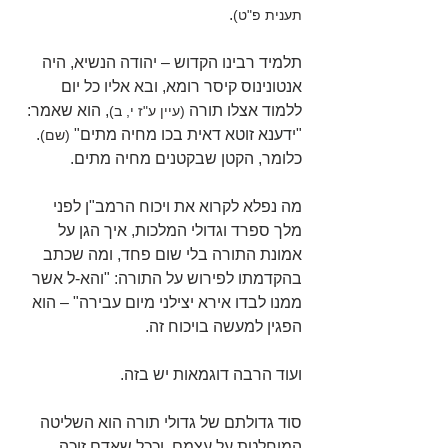
.
תענית פ"ט)
תלמיד רבינו הקדוש – יהודה הנשיא, היה 
אנטונינוס קיסר רומא, ובא אליו כל יום 
ללמוד אצלו תורה 
, הוא שאמר: 
(עיין ע"ז י, ב)
"ידענא זוטא דאית בכו מחיה מתים" 
. 
(שם)
כלומר, הקטן שבקטנים מחיה מתים.
מה נפלא לקרוא את ויכוח הרמב"ן לפני 
מלך ספרד וגדולי המלכות, איך הגן על 
אמונת התורה בלי שום פחד, ומה שכתב 
בהקדמתו לפירוש על התורה: "והא-ל אשר 
ממנו לבדו אירא יצילני מיום עבירה" – הוא 
הפגין למעשה בויכוח זה.
ועוד הרבה דוגמאות יש בזה.
סוד גדולתם של גדולי תורה הוא השליטה 
המוחלטת על עצמם, וככל שאדם זוכה 