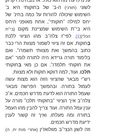
עלינו לדעת מה הוא כולל. אז מבחינת דקדוק 
לשוני
 ה-ב' של בחוקותי היא ב' 
 (תורני)
השימוש שיכולה להורות על כמה בחינ' של 
יחס למילה "חוקותי", אחת מאופני היחס 
היא בי"ת השימוש שמציינת מקום 
(בי"ת 
. לפי"ז צלה"ב מהו הציווי ללכת 
הכלי)
[1]
בְ
ּחוקות. אם זה ציווי לשמור מצוות הרי כבר 
כתוב בהמשך ואת מצוותי תשמרו". ואם 
בלימוד תורה גרידא היה לתורה לומר "אם 
את חוקותי תלמדו". אם כן מאי 
ב
חוקותי 
תלכו
. ועוד, למה דווקא חוקות ולא מצוות.
רש"י מבאר שהציווי הזה הוא מצות עשה 
לעמול בתורה. ובהמשך הפרשה מבאר 
שעמל התורה הוא לדעת מדרש חכמים. א"כ 
צלה"ב איך הציווי "בחוקותי תלכו" מורה על 
ענין עמל התורה. ועוד צריך להבין מהו העמל 
בתורה ומה מעלתו. ואיך זה קשור לענין 
ידיעת מדרש חכמים.
וזה לשון הנצי"ב מוולואז'ין 
(אחרי מות יח, ה)