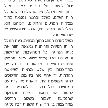
בכלל, וגם הקיום המעשי של המצוות, עדיין 
יכול להיות בחי' חיצונית לאדם. אבל 
בתוך-חוקותי תלכו פירושו של דבר שאם כל 
הוית האדם, בשכל וברגש, נמצאת בתוך 
מציאות הפרטים והחוקים, ולפיהם הוא 
מכלכל את מחשבותיו, הרגשותיו ומעשיו, אז 
שם הוא מהלך.
משל לאדם הנוהג בתוך מכונית, בעת הזו כל 
הוייתו הפיזית והרוחנית נמצאת וחווה את 
אותו הנהיגה, כל המחשבות, ההרגשות 
והמעשים שלו 
(עכ"פ שנוהג באופן המתוקן 
 נמצאים במציאות הרכב. העיניים 
והבטוח)
מתרוצצות בין שלש מראות לשימשה 
הקדמית. יד אחת נעה בין מוט ההילוכים 
להגה ולמשענת היד. יד אחת מקושרת עם 
המחשבה בכל רגע כדי להכריע בכמה 
להטות את ההגה במידה המדויקת 
שהנסיעה תעבור בשלום. הרגלים 
מתרוצצות בין הדוושות השונות לבין נסיגה 