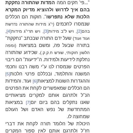
"...פי' חקים המה 
המדות שהתורה נחקקת 
בהם איך לדרוש ולהוציא מדיוק המקרא 
הלכות שלא נתפרשו
". חוקות הם הכללים 
שנמסרו לחכמים 
(י"ג מידות שהתורה נדרשת 
בהם
[2]
, ויש ל"ב מידות
[3]
, ויש תרי"ג מידות
[4]
, 
 שעל ידם התורה שבכתב "נחקקת" 
ועוד ועוד)
בתורה שבעל פה, ומשם במציאות 
(ומפה 
. שכידוע שהתורה 
הלשון חוקותי, שורש ח.ק.ק.)
נחלקת לידיעות ולמידות. ה"ידיעות" הם ריבוי 
הפרטים שנמסרו לנו ע"י משה רבנו וחכמי 
המשנה והתלמוד, ובכללם פרטי הלכות
[5]
וההגדרות השונות למציאות
 ועוד. והמידות 
[6]
הם הכללים שמאפשרים לקחת את הפרטים 
הנ"ל ולתרגם אותם למקרים מציאותיים 
שאנו נתקלים בהם ביום יום
 במציאות 
[7]
המתחדשת של נפש האדם ושל העולם 
שמחוצה לו.
היכולת של הלומד תורה לקחת את דברי 
חז"ל ולתרגם אותם לאין ספור המקרים 