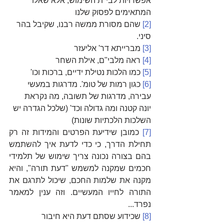
אפשרויות לבי"ת השימוש, אלא שאלו 
המתאימים לפסוק שלנו
[2]
 שהם מסורת ממשה רבנו, שקיבל בהר 
סיני.
[3]
 מברייתא דר' אליעזר
[4]
 ראה מלבי"ם, אילת השחר
[5]
 כמו הלכות נטילת ידיים, ברכות וכו'
[6]
 כגון רמות של טומ'. מדרגות במעשי 
עבירה, מדרגות של תשובה, מה נקראת 
יונה קטנה ומה גדולה וכד' (שלכל הגדרה יש 
השלכות הלכתיות שונות)
[7]
 כמובן שידיעת הפרטים והמידות זה רק 
תחילת הדרך, כי כדי לדעת איך להשתמש 
בהם בצורה נכונה צריך שימוש של תלמידי 
חכמים שמקנה למשמש "דעת תורה", והיא 
מקנה את שלמות החכם, שיכול לתרגם את 
התורה לחייו המעשיים. וזה ענין למאמר 
נפרד...
[8]
 שכידוע שסתם דעת היא חיבור