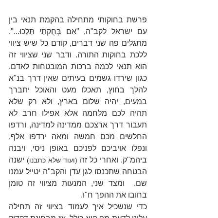
פרשת בחוקותי מתחילה בהקמת תנאי בין 
עם ישראל לקב"ה, "אִם בְּחֻקֹּתַי תֵּלֵכוּ...". 
מתגלים פה שני דברים, קודם כל שיש ציווי 
ללכת בחוקות התורה. ודבר שני שציווי זה 
הוא תנאי לכמה ברכות המובטחות לאדם. 
כגון שירדו גשמים בעיתים שאין דרך בנ"א 
להלך בחוץ, תאכלו מעט והאוכל יתברך 
במעים, יהיה שלום בארץ, ולא רק שלא 
תהיה לכם מלחמה אלא אפילו חרב לא 
תעבור דרך ארצכם ממדינה למדינה, ורדפו 
החלשים מכם חמשה ומאה ירדפו אלף, 
ונפלו אויביכם לפניכם באופן ניסי, ויבנה 
ביהמ"ק. ואחרי כל זה 
 ישנה 
(ועוד שלא כתבנו)
הבטחה שתכנסו לגן עדן והקב"ה יטייל עמנו 
שם.  ומצד שני, המנעות מציווי זה טומן 
בחובו את ההפך ח"ו.
כדי שנשכיל איך לעמוד בציווי זה תחילה 