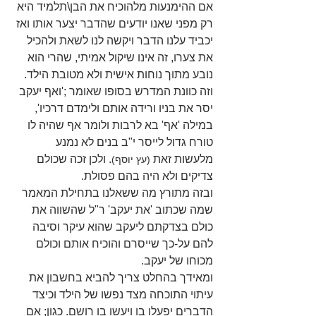
אם ההימנעות מלהוכיח את הבן\תלמיד היא 
רק מפני שאנו יודעים שהדבר יצער אותו ואז 
יכביד עלנו הדבר ויקשה לנו לשאת ולהכיל 
את צערו, זה אינו שיקול אמיתי, שהרי הוא 
נובע מתוך נוחות אישית ולא מטובת הילד.
וזה כוונת המדרש בסופו שאומר ;'ואף יעקב 
יסר את בניו ורידה אותם ולימדם דרכיו', 
במילה 'אף' בא לרבות ולומר אף שהיה לו 
טורח גדול לייסר י"ב בנים לא נמנע 
מלעשות זאת 
. ולכן זכה שכולם 
(עץ יוסף)
צדיקים ולא היה בהם פסולת.
ובזה מתורץ מה ששאלנו בתחילת המאמר 
שמה שכתוב 'את יעקב' ר"ל שהשווה את 
כולם בצדקתם ליעקב שהוא עיקר וסיבה 
להם על-כך שייסרם והוכיח אותם וכולם 
מכוחו של יעקב. 
ומאידך בהחלט צריך להביא בחשבון את 
עיתוי התוכחה מצד נפשו של הילד וכיצד 
הדברים יפעלו בו ויעשו בו רושם. כגון; אם 