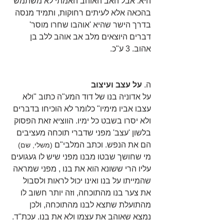
היא. אבל האב האוהב האמתי לא משתמש 
בהכאה אלא לעיתים רחוקות, ותמיד מנסה 
בדרך הישר שהיא 'אוהבו שחרו מוסר' 
דברים היוצאים מלב אב אוהב ללב בן 
אהוב. 3 ע"כ.
ה. 
על עצב ועיצוב
על אדוניה בנו של דוד המע"ה כתוב "ולא 
עצבו אביו מימיו" כלומר לא הוכיחו בדברים
ולא יסרו בשבט כל ימיו. הווציא זאת הפסוק 
בלשון 'עצב' מפני שדברי תוכחה מעציבים 
הם את הנפש. וכתב המלבי"ם 
(משלי, שם) 
מי שחושך שבטו מבנו מפני שיש לו געגועים 
עליו הרי ששונא הוא את בנו , מפני שמראה 
שהמייתו על בנו ואינו יכול לראות ולסבול 
את צער בנו מהתוכחה, וזה יותר חשוב לו 
מהתועלת שתצא לבנו מהתוכחה, ולכן 
נמצא שאוהב את עצמו ולא את בנו. עכת"ד.