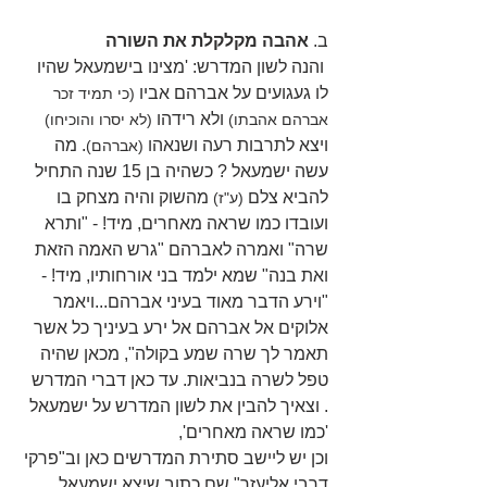
ב. 
אהבה מקלקלת את השורה
 והנה לשון המדרש: 'מצינו בישמעאל שהיו 
לו געגועים על אברהם אביו 
(כי תמיד זכר 
 ולא רידהו 
אברהם אהבתו)
(לא יסרו והוכיחו)
ויצא לתרבות רעה ושנאהו 
. מה 
(אברהם)
עשה ישמעאל ? כשהיה בן 15 שנה התחיל 
להביא צלם 
מהשוק והיה מצחק בו 
(ע"ז) 
ועובדו כמו שראה מאחרים, מיד! - "ותרא 
שרה" ואמרה לאברהם "גרש האמה הזאת 
ואת בנה" שמא ילמד בני אורחותיו, מיד! - 
"וירע הדבר מאוד בעיני אברהם...ויאמר 
אלוקים אל אברהם אל ירע בעיניך כל אשר 
תאמר לך שרה שמע בקולה", מכאן שהיה 
טפל לשרה בנביאות. עד כאן דברי המדרש 
. וצאיך להבין את לשון המדרש על ישמעאל 
'כמו שראה מאחרים',
וכן יש ליישב סתירת המדרשים כאן וב"פרקי 
דרבי אליעזר" שם כתוב שיצא ישמעאל 