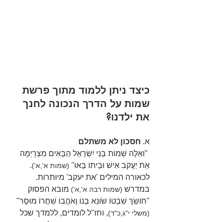
כיצד ניתן ללמוד מתוך פרשת 
שמות על הדרך הנכונה לחנך 
את ילדנו?
א. 
חסכון לא משתלם
 "ואֵלֶּה שְׁמוֹת בְּנֵי יִשְׂרָאֵל הַבָּאִים מִצְרָיְמָה 
אֵת יַעֲקֹב אִישׁ וּבֵיתוֹ בָּאוּ" 
.
(שמות א',א')
לכאורה המילים 'את יעקב' מיותרות.
במדרש 
מובא הפסוק  
(שמות רבה א',א') 
"חוֹשֵׂךְ שִׁבְטוֹ שׂוֹנֵא בְנוֹ וְאֹהֲבוֹ שִׁחֲרוֹ מוּסָר" 
, וחז"ל לומדים, ללמדך שכל 
(משלי י"ג,כ"ד)