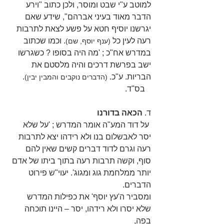
למוטב ע"י שבט ומוסר, ולכן כתוב "וירע 
הדבר מאוד בעיני אברהם", שידע שאם 
יגרשנו יוסיף חטא על פשע לצאת לתרבות 
רעה לעין כל 
. וכמו שכתוב 
(ענף יוסף, שם)
במדרש אח"כ ; 'מה היה בסופו ? כשגרשו 
ישב בפרשת דרכים והיה מלסטם את 
הבריות. ע"כ. 
.
(הדברים נוקבים והמבין יבין)
   בס"ד.
ד. 
הכאה בדורנו
 על דוד המע"ה אומר המדרש ; 'על שלא 
יסר לאבשלום בנו ולא רידהו יצא לתרבות 
רעה וגרם לדוד דברים קשים שאין להם 
סוף, וקשה תרבות רעה בתוך ביתו של אדם 
יותר ממלחמת גוג ומגוג'. יעוי"ש פירוט 
הדברים.
ומסביר ה'עץ יוסף' את כפילות המדרש 
שלא יסרו ולא רידהו, יסר – היינו תוכחה 
בפה,