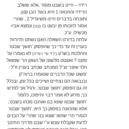
רידוי – היינו בשבט מוסר ,אלא ששלב 
הרידוי וההכאה 1 היא בעוד הבן קטן, 
ותוכחה בדברים היינו משיגדיל 2 , שהרי 
אסור להכותו פן יבעט בו 
 ונמצא אביו 
(בנו)
מכשילו. ע"כ.
עלתה בדורנו השאלה האם נשתנו הדורות 
בעניין זה עד כדי כך שהפסוק 'חושך שבטו' 
וההלכות בשו"ע 
 לא נאמרו על 
(יו"ד סי' רמ"ה)
זמננו ? ואצטט מלשונו של הגאון הר' שמואל 
הלוי ואזנר זצ"ל ממכתב שכתב בעניין וז"ל : 
'פשוט שכל הדברים שנאמרו ברוה"ק 
ובנבואה הם נצחיים ושייכים בכל זמן, ובכלל 
זה גם הפסוק 'חושך שבטו'. ורגיל אני לפרש 
כך; מדוע לא אמר דבר והיפוכו, כלומר 
'חושך שבטו שונא בנו ואוהבו מכהו בשבט', 
אלא שהכוונה בפסוק כך היא; 'חושך שבטו' 
לגמרי הרי שהוא 'שונא בנו' שהרי על הבנים 
לדעת שקבלת עונש ע"י שבט מדרכי החינוך 