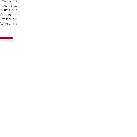
פרשת שבוע
בית המקד
לימוד
מוסיק
בין אדם לח
יום כיפור
כיב
רופא מוהל
ש