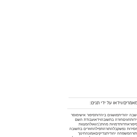
אמרים/וידאו על ידי תגים:
בה יהודית
מושגים ביהדות
סיפור אישי
מוסר
דות
חגים
חזרה בתשובה
וידאו
עבודת השם
יפור
אחדות
דמויות מהתנ"ך
גאולה
מצוות
סירות נפש
קבלה
תורה
תפילה
חוזרים בתשובה
תורה
משפחה יהודית
צדיקים
אמונה
חינוך