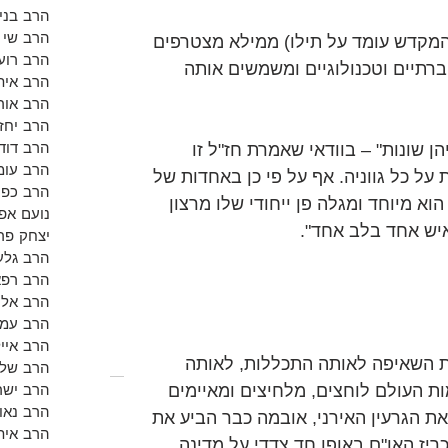
הרב בנימ
הרב שי א
מקדש עומד על תילו) ממילא מצטרפים 
הרב רועי
ברתיים וטכנולוגיים ומשמשים אותה 
הרב אית
הרב אור
הרב יחזק
הרב דוד 
 שונות" – בוודאי שאמרת חז"ל זו 
הרב עומ
ל כל גווניה. אף על פי כן באחדות של 
הרב כפי
וא מיוחד ומגלה פן ייחודי שלו מרצון 
נועם אפש
איש אחד בלב אחד".
יצחק פר
הרב גלע
הרב רפא
הרב אלון
הרב עמי
הרב אייל
ת השאיפה לאותה התכללות, לאותה 
הרב שלמ
הרב ישר
ת העולם לוחצים, מלחיצים ומאיימים 
הרב נאו
את הגרעין האירני, אובמה כבר הביע את 
הרב אית
לגבולות "67", האם יכריז האו"ם באופן חד צדדי על מדינה 