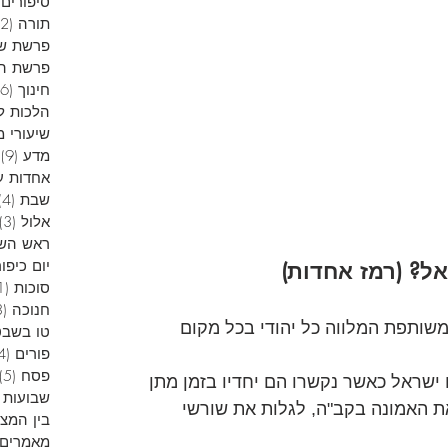
סיפורים 
תורה
(12)
פרשת ש
פרשת הש
חינוך
(6)
הלכות ל
שיעורי מ
מדע
(9)
9
אחדות ע
שבת
(4)
אלול
(3)
ראש הש
יום כיפור
ל? (רמז אחדות)
סוכות
(1)
חנוכה
(13)
ותפת המלווה כל יהודי בכל מקום 
טו בשבט
פורים
(4)
פסח
(5)
ישראל כאשר נקשרו הם יחדיו בזמן מתן 
שבועות
ת האמונה בקב"ה, לגלות את שורשי 
בין המצ
מאמרים 