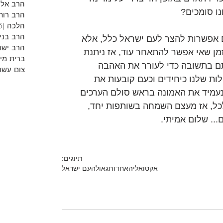
הרב אליר
נו סומכים?
הרב רות
הלכה
(5)
הרב בני
ם אפשרות להצר לעם ישראל כלל, אלא 
הרב ישר
מן שאי אפשר להתאחר עוד, אז ניתנת 
ברית מי
ם בתשובה כדי לעורר את האהבה 
צום עשר
ות שלנו כיחידים וכעם קובעות את 
נעמיד את האמונה בראש סולם הערכים 
כל, אז מעצם השמחה בשותפות יחד, 
... שלום אמיתי.
תיוגים:
אקטואליה
אחדות
גאולה
עם ישראל