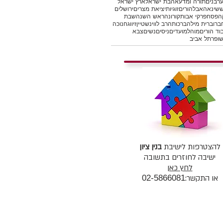
רבנים
תורה ומדע
אהבת ישראל
ארץ ישראל
ש
שינאה
אבל
הורים
זוגיות
יציאת מצרים
ירושלים
ה
פסח
פרקי אבות
קורונה
ראש השנה
שבת
ברו
ברית מילה
ברכות
הרב לווינשטיין
זיווג
חנוכה
וד הורים
מוהל
מועדים
ניסים
נשים
צבא
ופר
תל אביב
להצטרפות לישיבת
בנין ציון
ישיבה לחוזרים בתשובה
לחץ כאן
או התקשר:
02-5866081