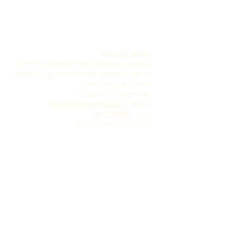
ישיבת בנין ציון
לחוזרים בתשובה
, חרדים
(בעלי תשובה)
ודתיים לאומיים, שרוצים להתקדם בלימוד
התורה ועבודת השם
נוף רמות 75, ירושלים
דוא"ל:
binyanzion@gmail.com
טל':
02-5866081
טל' נוס':
052-7670371
לחץ כאן להרשמה
אודות הישיבה