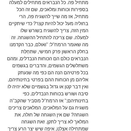
מתחיל פה. כל הנבראים מתחילים למעלה 
בספירות וכוחות ומלאכים, שם זה הכל 
מתחיל, אז מה שייך להשגיח פה, הרי 
בחוליה מעל יכול להיות קצר? כדי שיתקיים 
המין הזה, צריך להשגיח בשורש שלו 
למעלה. שם צריכה להתחיל ההשגחה. זה 
מה שאומר הרמח''ל: "ואולם, כבר הקדמנו 
בחלק הראשון פרק חמישי, שתִּחְלַּת 
הנבראים כולם הם הכוחות הנבדלים, ומהם 
משתלשלים הגשמים, והדברים בגשמים 
בכל פרטיהם הנה הם כפי מה שנעתק 
אליהם מן הכוחות ההם בפרטי בחינותיהם, 
ואין דבר קטן או גדול בגשמיים שלא יהיה לו 
סיבה ושורש בכוחות הנבדלים, כפי 
בחינותיהם;" אז הרמח''ל מסביר שהקב''ה 
משגיח גם על המלאכים. המלאכים צריכים 
השגחה? שם אין השגחה של חולה, את 
המלאך לא צריך לתקן. זאת השגחה 
שמתחילה אצלנו, איפה שיש יצר הרע צריך 