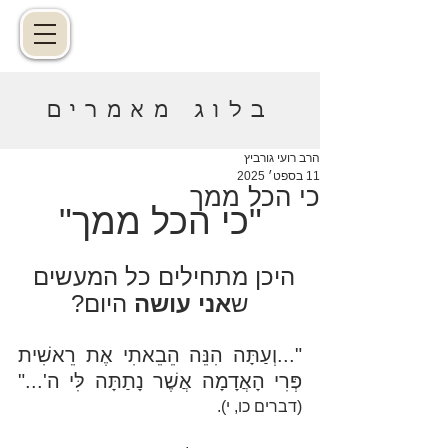
בלוג מאמרים
הרב רועי גורביץ
11 בספט׳ 2025
כי הכל ממך
"כי הכל ממך"
היכן מתחילים כל המעשים 
ש
אני עושה
 היום?
"...וְעַתָּה הִנֵּה הֵבֵאתִי אֶת רֵאשִׁית 
פְּרִי הָאֲדָמָה אֲשֶׁר נָתַתָּה לִּי ה'..." 
(דברים כו, י).