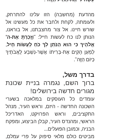
מהדעת (מחשבה) הזו עלינו להתרחק, 
ולעומתה, לקחת ולחבר את כל מעשינו אל 
שורש חיינו. אל צור מחצבתנו, אל בוראנו, 
הנותן לנו כח לעשות חייל: "
וְזָֽכַרְתָּ אֶת-ה' 
אֱלֹהֶיךָ כִּי הוּא הַנֹּתֵן לְךָ כֹּחַ לַֽעֲשׂוֹת חָיִל
, 
לְמַעַן הָקִים אֶת-בְּרִיתוֹ אֲשֶׁר-נִשְׁבַּע לַֽאֲבֹתֶיךָ 
כַּיּוֹם הַזֶּֽה".
בדרך משל,
ברוך השם, נגמרה בניית שכונת 
מגורים חדשה בירושלים!
עומדים כל העוסקים במלאכה בשערי 
השכונה החדשה - היזם, וראש העיר, מנהל 
התקציבים, וראש הפרויקט, האדריכל 
הראשי, ומהנדס העיר, קבלן הביצוע, ומפקח 
הבניה, וכמובן הפועלים...
מביטים כולם מלאי סיפוק על פרי עמלם, 