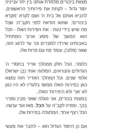
מצוות ביכורים מלמדת אותנו בין יתר ענייניה 
יסוד גדול – לקחת את פירותיך הראשונים, 
להביא אותם אל בית ה' ושם לקרא 'מקרא 
ביכורים', שהוא הודאה לפני הקב"ה: שכל 
מה שיש בידי כעת - את הפירות האלו - הכל 
הוא המשך של מסע ארוך המתחיל 
באבותינו שירדו למצרים וכו' עד לרגע הזה, 
שאני (פלוני), עומד פה עם פרות אלו.
כלומר, הכל חלק ממהלך אדיר בחסדי ה' 
הגדולים והנוראים, המלווה אותי (בן ישראל) 
אלפי שנים. וכל המהלך האדיר הזה נמצא 
כאן בפירות האלו ממש! בלעדיו לא היו כאן 
לא 'אני' ולא ה'פירות' האלו..
במצות בכורים, אני מגלה שאני מבין ומכיר 
בכך, ומודה לקב"ה על 
הכל
, מאז ועד עכשיו. 
הכל רצף אחד, המתגלה בפירות אלו.
אם כן היסוד הגדול הוא – לחבר את מעשי 