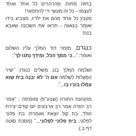
בחזה מתוח. מהרהרים כל אחד ואחד 
לעצמו – כל זה מעשי ידי להתפאר!
מקבץ כל אחד מהם את ילדיו, מצביע בידו 
ואומר בגאווה - תראו את השכונה שאבא 
בנה!
כנגדם
, מזמר דוד המלך עליו השלום 
ואומר: "...
כִּי מִמְּךָ הַכֹּל, וּמִיָּדְךָ נָתַנּוּ לָךְ
".
ושלמה המלך בנו, משלים כנגדו: "שִׁיר 
הַמַּעֲלוֹת לִשְׁלֹמֹה 
אִם ה' לֹא יִבְנֶה בַיִת שָׁוְא 
עָמְלוּ בוֹנָיו בּוֹ
...".
מהנהנת התורה 
(שבע"פ)
 ומוסיפה : "אמר 
רב יהודה אמר רב ארבעים יום קודם יצירת 
הולד, בת קול יוצאת ואומרת: בת פלוני 
לפלוני, 
בית פלוני לפלוני
..." 
(מסכת סוטה 
דף ב.).