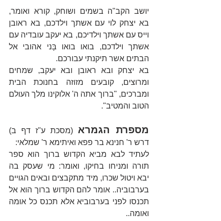
יושב הקב"ה בשמים ושוחק, קורא ואומר, 
בא יצחק לוי עם אשתך וילדכם, בא ראובן 
וייס עם אשתך וילדיכם, בא יעקב עובדיה עם 
אשתך וילדכם, בואו בואו בָּני אהובי אל 
הבתים אשר תיקנתי עבורכם.
בא יצחק ובא ראובן ובא יעקב, שמחים 
ומרוצים, קובעים מזוזה בחנוכת הבית 
ומברכים, "ברוך אתה ה' אלוקינו מלך העולם 
הטוב והמטיב".
מספרת הגמרא
(מסכת ע"ז דף ב)
דרש ר' חנינא בר פפא ואיתימא ר' שמלאי:
לעתיד לבא מביא הקדוש ברוך הוא ספר 
תורה ומניחו בחיקו, ואומר: מי שעסק בה 
יבא ויטול שכרו, מיד מתקבצים ובאים הגויים 
בערבוביה.. אומר להם הקדוש ברוך הוא אל 
תכנסו לפני בערבוביא אלא תכנס כל אומה 
ואומה..