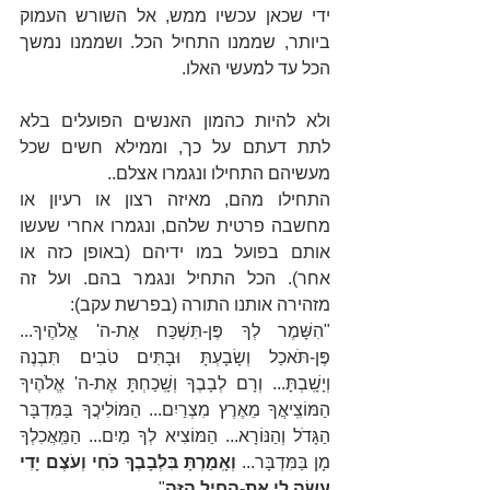
ידי שכאן עכשיו ממש, אל השורש העמוק 
ביותר, שממנו התחיל הכל. ושממנו נמשך 
הכל עד למעשי האלו.
ולא להיות כהמון האנשים הפועלים בלא 
לתת דעתם על כך, וממילא חשים שכל 
מעשיהם התחילו ונגמרו אצלם..
התחילו מהם, מאיזה רצון או רעיון או 
מחשבה פרטית שלהם, ונגמרו אחרי שעשו 
אותם בפועל במו ידיהם (באופן כזה או 
אחר). הכל התחיל ונגמר בהם. ועל זה 
מזהירה אותנו התורה 
(בפרשת עקב)
:
"הִשָּׁמֶר לְךָ פֶּן-תִּשְׁכַּח אֶת-ה' אֱלֹהֶיךָ... 
פֶּן-תֹּאכַל וְשָׂבָעְתָּ וּבָתִּים טֹבִים תִּבְנֶה 
וְיָשָֽׁבְתָּ... וְרָם לְבָבֶךָ וְשָֽׁכַחְתָּ אֶת-ה' אֱלֹהֶיךָ 
הַמּוֹצִֽיאֲךָ מֵאֶרֶץ מִצְרַיִם... הַמּוֹלִיכֲךָ בַּמִּדְבָּר 
הַגָּדֹל וְהַנּוֹרָא... הַמּוֹצִיא לְךָ מַיִם... הַמַּֽאֲכִלְךָ 
מָן בַּמִּדְבָּר...
 וְאָֽמַרְתָּ בִּלְבָבֶךָ כֹּחִי וְעֹצֶם יָדִי 
עָשָׂה לִי אֶת-הַחַיִל הַזֶּֽה
".